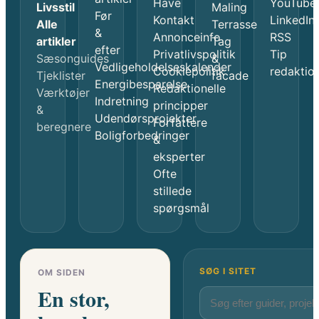
Have
YouTube
Livsstil
Maling
Før
Kontakt
LinkedIn
Alle
Terrasse
&
Annonceinfo
RSS
artikler
Tag
efter
Privatlivspolitik
Tip
Sæsonguides
&
Vedligeholdelseskalender
Cookiepolitik
redaktio
Tjeklister
facade
Energibesparelse
Redaktionelle
Værktøjer
Indretning
principper
&
Udendørsprojekter
Forfattere
beregnere
Boligforbedringer
&
eksperter
Ofte
stillede
spørgsmål
SØG I SITET
OM SIDEN
En stor,