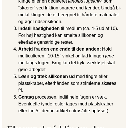
klinge eller en dedikeret
tandløs fugekniv
, som
“skærer” ved friktion snarere end tænder. Undgå bi-
metal klinger; de er beregnet til hårdere materialer
og øger ridserisikoen.
Indstil hastigheden
til medium (ca. 4-5 ud af 10).
For høj hastighed kan smelte silikonen og
efterlade genstridige rester.
Arbejd fra den ene ende til den anden:
Hold
multicutteren i 10-15° vinkel og lad klingen
jene
ind langs fugen. Brug kun let tryk; værktøjet skal
gøre arbejdet.
Løsn og træk silikonen ud
med fingre eller
plastskraber, efterhånden som strimlerne skæres
fri.
Gentag
processen, indtil hele fugen er væk.
Eventuelle tynde rester tages med plastskraber
eller trin 5 i denne artikel (citrus/olie-opløser).