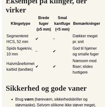
Eksempel på klinger, der
virker
Brede
Smal
Klingetype
fuger
kantfuge
Bemærkninger
(≥5 mm)
(<5 mm)
Segmenteret
Dækker meget
✔
−
HCS, 52 mm
pr. snit
Spids fugekniv,
God til hjørner
−
✔
10 mm
og smalle fuger
Nænsom mod
Halvmåneformet
✔
✔
fliser; slides
karbid (tandløs)
hurtigere
Sikkerhed og gode vaner
Brug
værn
(høreværn, sikkerhedsbriller og
støvmaske). Selvom silikone ikke støver meget,