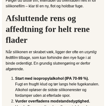
Følger du disse trin, efterlader du overfladen helt fri for
silikonefilm – klar til en ny, flot og holdbar fuge.
Afsluttende rens og
affedtning for helt rene
flader
Når silikonen er skrabet væk, ligger der ofte en
usynlig
fedtfilm
tilbage, som kan forhindre den nye fuge i at
binde ordentligt. En grundig slutrengøring er derfor
afgørende.
Start med isopropylalkohol (IPA 70-99 %).
Fugt en fnugfri klud og tør langs hele fugekanalen.
Alkohol opløser de sidste silikonerester og
fordamper uden at efterlade spor.
Vurder overfladens modstandsdygtighed.