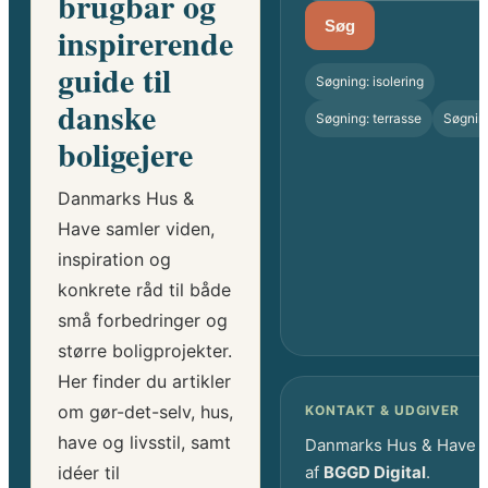
brugbar og
Søg
inspirerende
guide til
Søgning: isolering
danske
Søgning: terrasse
Søgnin
boligejere
Danmarks Hus &
Have samler viden,
inspiration og
konkrete råd til både
små forbedringer og
større boligprojekter.
Her finder du artikler
om gør-det-selv, hus,
KONTAKT & UDGIVER
have og livsstil, samt
Danmarks Hus & Have 
idéer til
af
BGGD Digital
.