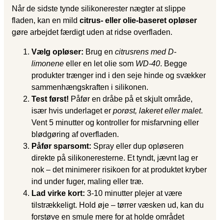
Når de sidste tynde silikonerester nægter at slippe
fladen, kan en mild
citrus- eller olie-baseret opløser
gøre arbejdet færdigt uden at ridse overfladen.
Vælg opløser:
Brug en
citrusrens med D-
limonene
eller en let olie som
WD-40
. Begge
produkter trænger ind i den seje hinde og svækker
sammenhængskraften i silikonen.
Test først!
Påfør en dråbe på et skjult område,
især hvis underlaget er
porøst, lakeret eller malet
.
Vent 5 minutter og kontroller for misfarvning eller
blødgøring af overfladen.
Påfør sparsomt:
Spray eller dup opløseren
direkte på silikoneresterne. Et tyndt, jævnt lag er
nok – det minimerer risikoen for at produktet kryber
ind under fuger, maling eller træ.
Lad virke kort:
3-10 minutter plejer at være
tilstrækkeligt. Hold øje – tørrer væsken ud, kan du
forstøve en smule mere for at holde området