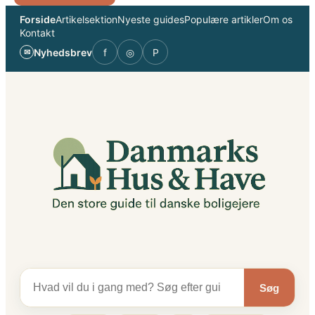
Spring
Forside
Artikelsektion
Nyeste guides
Populære artikler
Om os
til
Kontakt
indhold
Nyhedsbrev
f
◎
P
✉
Søg