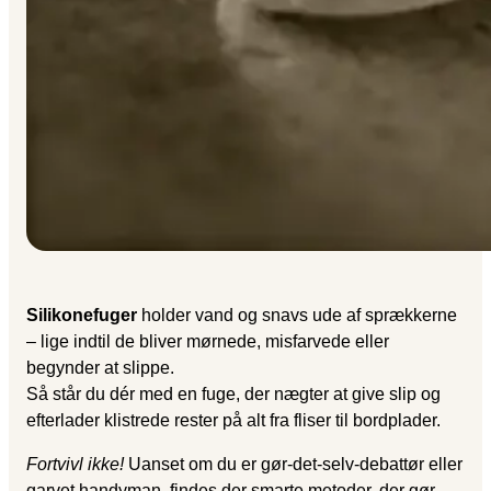
Silikonefuger
holder vand og snavs ude af sprækkerne
– lige indtil de bliver mørnede, misfarvede eller
begynder at slippe.
Så står du dér med en fuge, der nægter at give slip og
efterlader klistrede rester på alt fra fliser til bordplader.
Fortvivl ikke!
Uanset om du er gør-det-selv-debattør eller
garvet handyman, findes der smarte metoder, der gør