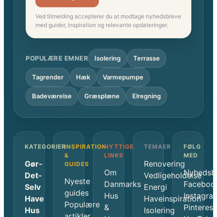
Ved tilmelding accepterer du at modtage nyhedsbreve
med guider, inspiration og relevante opdateringer.
POPULÆRE EMNER
Isolering
Terrasse
Tagrender
Hæk
Varmepumpe
Badeværelse
Græsplæne
Elregning
KATEGORIER
INSPIRATION
NYTTIGE
TEMAER
FØLG
&
LINKS
MED
Gør-
Renovering
GUIDES
Om
Nyhedsb
Det-
Vedligeholdelse
Nyeste
Danmarks
Faceboo
Selv
Energi
guides
Hus
Instagra
Have
Haveinspiration
Populære
&
Pinterest
Hus
Isolering
artikler