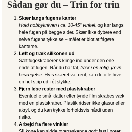
Sådan gør du – Trin for trin
Skær langs fugens kanter
Hold hobbykniven i ca. 30-45° vinkel
, og kør langs
hele fugen på begge sider. Skær ikke dybere end
selve fugens tykkelse – målet er blot at frigøre
kanterne.
Løft og træk silikonen ud
Sæt fugeskraberens klinge ind under den ene
ende af fugen. Når du har fat,
træk i en rolig, jævn
bevægelse
. Hvis skæret var rent, kan du ofte hive
en hel strip ud i ét stykke.
Fjern løse rester med plastskraber
Eventuelle små klatter eller tynde film skrabes væk
med en plastskraber. Plastik ridser ikke glasur eller
akryl, og du kan trykke forholdsvis hårdt uden
risiko.
Arbejd fra flere vinkler
Silikone kan sidde overraskende godt fast i porer