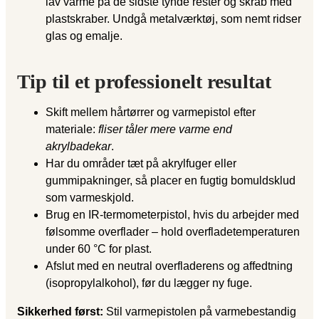
lav varme på de sidste tynde rester og skrab med
plastskraber. Undgå metalværktøj, som nemt ridser
glas og emalje.
Tip til et professionelt resultat
Skift mellem hårtørrer og varmepistol efter
materiale:
fliser tåler mere varme end
akrylbadekar
.
Har du områder tæt på akrylfuger eller
gummipakninger, så placer en fugtig bomuldsklud
som varmeskjold.
Brug en IR-termometerpistol, hvis du arbejder med
følsomme overflader – hold overfladetemperaturen
under 60 °C for plast.
Afslut med en neutral overfladerens og affedtning
(isopropylalkohol), før du lægger ny fuge.
Sikkerhed først:
Stil varmepistolen på varmebestandig