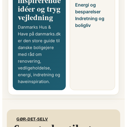
inspirerende
Energi og
idéer og tryg
besparelser
vejledning
Indretning og
boligliv
Danmarks Hus &
Have på danmarks.dk
er den store guide til
danske boligejere
med råd om
renovering,
vedligeholdelse,
energi, indretning og
haveinspiration.
GØR-DET-SELV