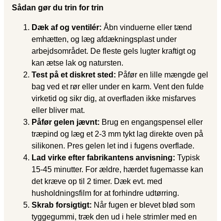
Sådan gør du trin for trin
Dæk af og ventilér:
Åbn vinduerne eller tænd
emhætten, og læg afdækningsplast under
arbejdsområdet. De fleste gels lugter kraftigt og
kan ætse lak og natursten.
Test på et diskret sted:
Påfør en lille mængde gel
bag ved et rør eller under en karm. Vent den fulde
virketid og sikr dig, at overfladen ikke misfarves
eller bliver mat.
Påfør gelen jævnt:
Brug en engangspensel eller
træpind og læg et 2-3 mm tykt lag direkte oven på
silikonen. Pres gelen let ind i fugens overflade.
Lad virke efter fabrikantens anvisning:
Typisk
15-45 minutter. For ældre, hærdet fugemasse kan
det kræve op til 2 timer. Dæk evt. med
husholdningsfilm for at forhindre udtørring.
Skrab forsigtigt:
Når fugen er blevet blød som
tyggegummi, træk den ud i hele strimler med en