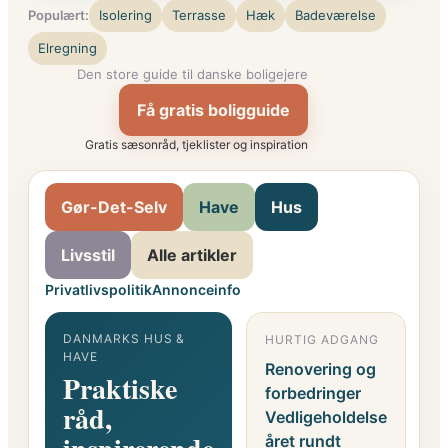
Populært:
Isolering
Terrasse
Hæk
Badeværelse
Elregning
Den store guide til danske boligejere
Få gratis boligguide
Gratis sæsonråd, tjeklister og inspiration
Gør-Det-Selv
Have
Hus
Livsstil
Alle artikler
Privatlivspolitik
Annonceinfo
DANMARKS HUS &
HURTIG ADGANG
G
HAVE
F
Renovering og
Praktiske
o
forbedringer
råd,
i
Vedligeholdelse
året rundt