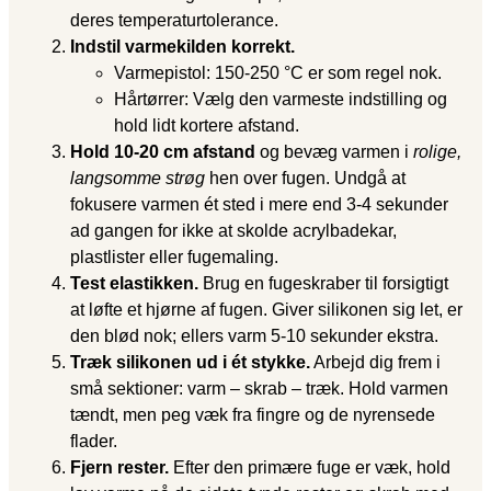
deres temperaturtolerance.
Indstil varmekilden korrekt.
Varmepistol: 150-250 °C er som regel nok.
Hårtørrer: Vælg den varmeste indstilling og
hold lidt kortere afstand.
Hold 10-20 cm afstand
og bevæg varmen i
rolige,
langsomme strøg
hen over fugen. Undgå at
fokusere varmen ét sted i mere end 3-4 sekunder
ad gangen for ikke at skolde acrylbadekar,
plastlister eller fugemaling.
Test elastikken.
Brug en fugeskraber til forsigtigt
at løfte et hjørne af fugen. Giver silikonen sig let, er
den blød nok; ellers varm 5-10 sekunder ekstra.
Træk silikonen ud i ét stykke.
Arbejd dig frem i
små sektioner: varm – skrab – træk. Hold varmen
tændt, men peg væk fra fingre og de nyrensede
flader.
Fjern rester.
Efter den primære fuge er væk, hold