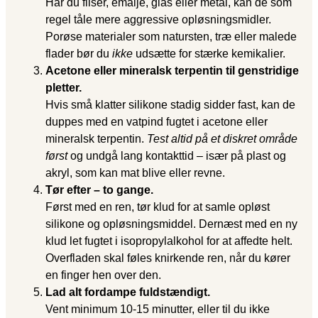
Har du fliser, emalje, glas eller metal, kan de som
regel tåle mere aggressive opløsningsmidler.
Porøse materialer som natursten, træ eller malede
flader bør du
ikke
udsætte for stærke kemikalier.
Acetone eller mineralsk terpentin til genstridige
pletter.
Hvis små klatter silikone stadig sidder fast, kan de
duppes med en vatpind fugtet i acetone eller
mineralsk terpentin.
Test altid på et diskret område
først
og undgå lang kontakttid – især på plast og
akryl, som kan mat blive eller revne.
Tør efter – to gange.
Først med en ren, tør klud for at samle opløst
silikone og opløsningsmiddel. Dernæst med en ny
klud let fugtet i isopropylalkohol for at affedte helt.
Overfladen skal føles knirkende ren, når du kører
en finger hen over den.
Lad alt fordampe fuldstændigt.
Vent minimum 10-15 minutter, eller til du ikke