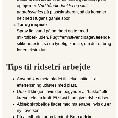
og hjørner.
Vrid håndleddet let og skift
angrebsvinkel
på plastskraberen, så du kommer
helt ned i fugens gamle spor.
Tør og inspicér
Spray lidt vand på området og tør med
mikrofiberkluden. Fugt fremhæver tilbageværende
silikonerester, så du tydeligt kan se, om der er brug
for en ekstra tur.
Tips til ridsefri arbejde
Anvend
kun
metalbladet til selve snittet – alt
efterrensning udføres med plast.
Udskift klingen, hvis den begynder at “hakke” eller
kræver ekstra kraft. Et sløvt blad giver dybe ridser.
Afdæk skrøbelige flader med malertape, hvis du er
ny i øvelsen.
På akrylbadekar og laminat: Brug
aldrig