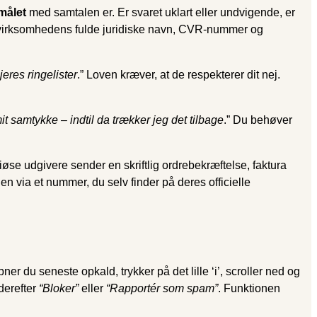
målet
med samtalen er. Er svaret uklart eller undvigende, er
 om virksomhedens fulde juridiske navn, CVR-nummer og
eres ringelister
.” Loven kræver, at de respekterer dit nej.
it samtykke – indtil da trækker jeg det tilbage
.” Du behøver
riøse udgivere sender en skriftlig ordrebekræftelse, faktura
en via et nummer, du selv finder på deres officielle
ner du seneste opkald, trykker på det lille ‘i’, scroller ned og
derefter
“Bloker”
eller
“Rapportér som spam”
. Funktionen