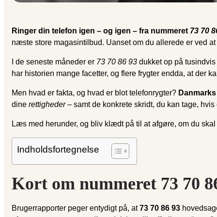
Ringer din telefon igen – og igen – fra nummeret
73 70 8
næste store magasin­tilbud. Uanset om du allerede er ved at r
I de seneste måneder er
73 70 86 93
dukket op på tusindvis 
har historien mange facetter, og flere frygter endda, at der k
Men hvad er fakta, og hvad er blot telefonrygter?
Danmarks
dine
rettigheder
– samt de konkrete skridt, du kan tage, hvis 
Læs med herunder, og bliv klædt på til at afgøre, om du skal
Indholdsfortegnelse
Kort om nummeret 73 70 8
Brugerrapporter peger entydigt på, at
73 70 86 93
hovedsagel