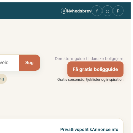
Nyhedsbrev
f
◎
P
✉
Den store guide til danske boligejere
Søg
Få gratis boligguide
ng
Gratis sæsonråd, tjeklister og inspiration
Privatlivspolitik
Annonceinfo