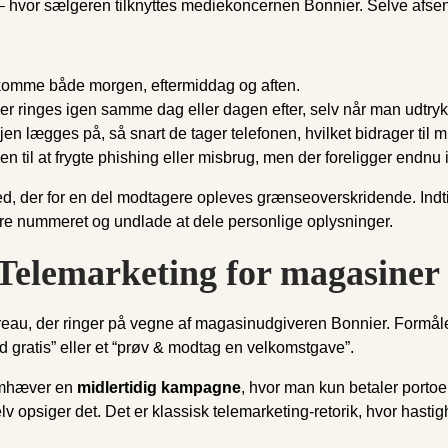
e” – hvor sælgeren tilknyttes mediekoncernen Bonnier. Selve afse
omme både morgen, eftermiddag og aften.
der ringes igen samme dag eller dagen efter, selv når man udtrykk
injen lægges på, så snart de tager telefonen, hvilket bidrager ti
 til at frygte phishing eller misbrug, men der foreligger endnu 
d, der for en del modtagere opleves grænseoverskridende. Indtil 
okere nummeret og undlade at dele personlige oplysninger.
Telemarketing for magasiner
ureau, der ringer på vegne af magasinudgiveren Bonnier. Formå
d gratis” eller et “prøv & modtag en velkomstgave”.
remhæver en
midlertidig kampagne
, hvor man kun betaler portoe
psiger det. Det er klassisk telemarketing-retorik, hvor hastighe