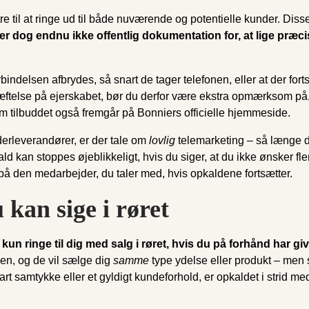
 til at ringe ud til både nuværende og potentielle kunder. Disse 
er dog endnu ikke offentlig dokumentation for, at lige præcis
indelsen afbrydes, så snart de tager telefonen, eller at der fortsæt
ekræftelse på ejerskabet, bør du derfor være ekstra opmærksom på,
tilbuddet også fremgår på Bonniers officielle hjemmeside.
derleverandører, er der tale om
lovlig
telemarketing – så længe du
ld kan stoppes øjeblikkeligt, hvis du siger, at du ikke ønsker fl
n på den medarbejder, du taler med, hvis opkaldene fortsætter.
 kan sige i røret
 ringe til dig med salg i røret, hvis du på forhånd har giv
en, og de vil sælge dig
samme
type ydelse eller produkt – men
t klart samtykke eller et gyldigt kundeforhold, er opkaldet i st