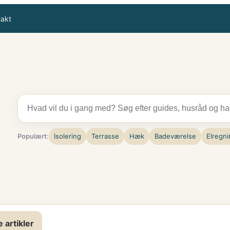
takt
Populært:
Isolering
Terrasse
Hæk
Badeværelse
Elregni
e artikler