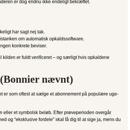
nderen er dog endnu ikke endeligt bekræftet.
eligt har sagt nej tak.
l mistanken om automatisk opkaldssoftware.
ingen konkrete beviser.
kilden er fuldt verificeret – og særligt hvis opkaldene
 (Bonnier nævnt)
let er som oftest at sælge et abonnement på populære uge-
n eller et symbolsk beløb. Efter prøveperioden overgår
d og “eksklusive fordele” skal få dig til at sige ja, mens du