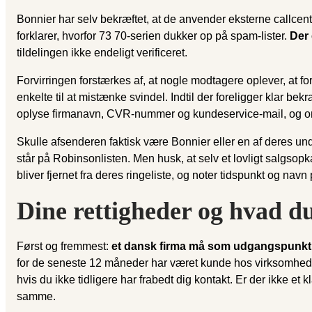
Bonnier har selv bekræftet, at de anvender eksterne callcentre
forklarer, hvorfor 73 70-serien dukker op på spam-lister.
Der 
tildelingen ikke endeligt verificeret.
Forvirringen forstærkes af, at nogle modtagere oplever, at forb
enkelte til at mistænke svindel. Indtil der foreligger klar b
oplyse firmanavn, CVR-nummer og kundeservice-mail, og om 
Skulle afsenderen faktisk være Bonnier eller en af deres un
står på Robinsonlisten. Men husk, at selv et lovligt salgsopka
bliver fjernet fra deres ringeliste, og noter tidspunkt og nav
Dine rettigheder og hvad du
Først og fremmest:
et dansk firma må som udgangspunkt kun
for de seneste 12 måneder har været kunde hos virksomhed
hvis du ikke tidligere har frabedt dig kontakt. Er der ikke e
samme.