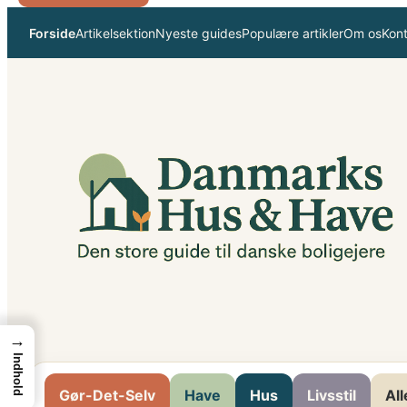
Spring
Forside
Artikelsektion
Nyeste guides
Populære artikler
Om os
Kon
til
indhold
→
Indhold
Gør-Det-Selv
Have
Hus
Livsstil
All