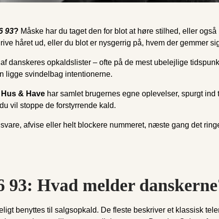
6 93
?
Måske har du taget den for blot at høre stilhed, eller også
ive håret ud, eller du blot er nysgerrig på, hvem der gemmer sig 
af danskeres opkaldslister – ofte på de mest ubelejlige tidspunkt
an ligge svindelbag intentionerne.
 Hus & Have
har samlet brugernes egne oplevelser, spurgt ind til
du vil stoppe de forstyrrende kald.
 svare, afvise eller helt blockere nummeret, næste gang det ringe
6 93: Hvad melder danskerne
igt benyttes til salgsopkald. De fleste beskriver et klassisk 