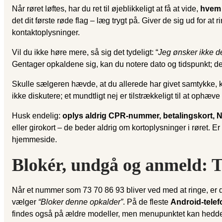
Når røret løftes, har du ret til øjeblikkeligt at få at vide,
hvem
det dit første røde flag – læg trygt på. Giver de sig ud for
kontaktoplysninger.
Vil du ikke høre mere, så sig det tydeligt: “
Jeg ønsker ikke de
Gentager opkaldene sig, kan du notere dato og tidspunkt; 
Skulle sælgeren hævde, at du allerede har givet samtykke, ka
ikke diskutere; et mundtligt nej er tilstrækkeligt til at ophæve 
Husk endelig:
oplys aldrig CPR-nummer, betalingskort, N
eller girokort – de beder aldrig om kortoplysninger i røret. E
hjemmeside.
Blokér, undgå og anmeld: T
Når et nummer som 73 70 86 93 bliver ved med at ringe, er d
vælger
“Bloker denne opkalder”
. På de fleste
Android-telef
findes også på ældre modeller, men menupunktet kan hed