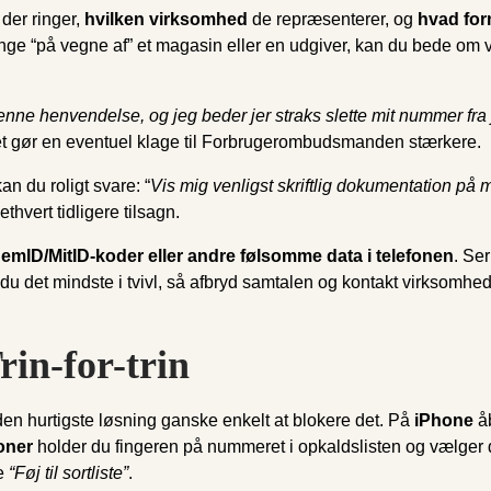
der ringer,
hvilken virksomhed
de repræsenterer, og
hvad for
 at ringe “på vegne af” et magasin eller en udgiver, kan du bede
nne henvendelse, og jeg beder jer straks slette mit nummer fra j
det gør en eventuel klage til Forbrugerombudsmanden stærkere.
n du roligt svare: “
Vis mig venligst skriftlig dokumentation på m
ethvert tidligere tilsagn.
emID/MitID-koder eller andre følsomme data i telefonen
. Se
r du det mindste i tvivl, så afbryd samtalen og kontakt virksomhed
rin-for-trin
en hurtigste løsning ganske enkelt at blokere det. På
iPhone
åb
oner
holder du fingeren på nummeret i opkaldslisten og vælger 
de
“Føj til sortliste”
.