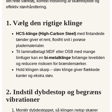
det rette værktøj, korrekt indstilling af skæredybde og
effektiv støvhåndtering.
1. Vælg den rigtige klinge
HCS-klinge (High-Carbon Steel)
med fintandede
tænder giver et rent, flosfrit snit i porøse
pladematerialer.
Til laminatbelagt MDF eller OSB med mange
limfuger kan en
bi-metalklinge
forlænge levetiden
og reducere risikoen for brændemærker.
Hold klingen skarp – sløv klinge giver flækkede
kanter og ekstra støv.
2. Indstil dybdestop og begræns
vibrationer
Montér dybdestoppet, så klingen
netop
skærer