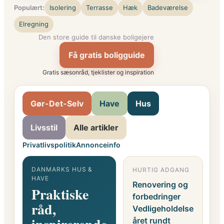
Populært:
Isolering
Terrasse
Hæk
Badeværelse
Elregning
Den store guide til danske boligejere
Få gratis boligguide
Gratis sæsonråd, tjeklister og inspiration
Gør-Det-Selv
Have
Hus
Livsstil
Alle artikler
Privatlivspolitik
Annonceinfo
DANMARKS HUS &
HURTIG ADGANG
G
HAVE
F
Renovering og
Praktiske
o
forbedringer
råd,
i
Vedligeholdelse
året rundt