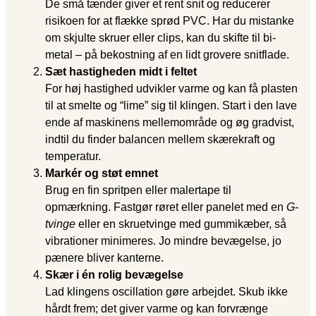
De små tænder giver et rent snit og reducerer
risikoen for at flække sprød PVC. Har du mistanke
om skjulte skruer eller clips, kan du skifte til bi-
metal – på bekostning af en lidt grovere snitflade.
Sæt hastigheden midt i feltet
For høj hastighed udvikler varme og kan få plasten
til at smelte og “lime” sig til klingen. Start i den lave
ende af maskinens mellemområde og øg gradvist,
indtil du finder balancen mellem skærekraft og
temperatur.
Markér og støt emnet
Brug en fin spritpen eller malertape til
opmærkning. Fastgør røret eller panelet med en
G-
tvinge
eller en skruetvinge med gummikæber, så
vibrationer minimeres. Jo mindre bevægelse, jo
pænere bliver kanterne.
Skær i én rolig bevægelse
Lad klingens oscillation gøre arbejdet. Skub ikke
hårdt frem; det giver varme og kan forvrænge