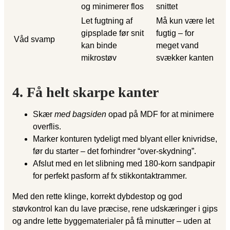
og minimerer flos
snittet
Let fugtning af
Må kun være let
gipsplade før snit
fugtig – for
Våd svamp
kan binde
meget vand
mikrostøv
svækker kanten
4. Få helt skarpe kanter
Skær
med bagsiden
opad på MDF for at minimere
overflis.
Marker konturen tydeligt med blyant eller knivridse,
før du starter – det forhindrer “over-skydning”.
Afslut med en let slibning med 180-korn sandpapir
for perfekt pasform af fx stikkontaktrammer.
Med den rette klinge, korrekt dybdestop og god
støvkontrol kan du lave præcise, rene udskæringer i gips
og andre lette byggematerialer på få minutter – uden at