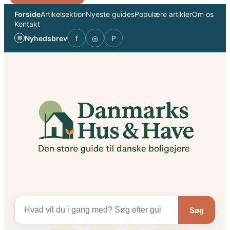
Spring
Forside
Artikelsektion
Nyeste guides
Populære artikler
Om os
til
Kontakt
indhold
Nyhedsbrev
f
◎
P
✉
Søg