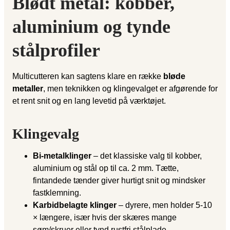
Blødt metal: kobber,
aluminium og tynde
stålprofiler
Multicutteren kan sagtens klare en række
bløde
metaller
, men teknikken og klingevalget er afgørende for
et rent snit og en lang levetid på værktøjet.
Klinge­valg
Bi-metalklinger
– det klassiske valg til kobber,
aluminium og stål op til ca. 2 mm. Tætte,
fintandede tænder giver hurtigt snit og mindsker
fastklemning.
Karbidbelagte klinger
– dyrere, men holder 5-10
× længere, især hvis der skæres mange
søm/skruer eller tynd rustfri stålplade.