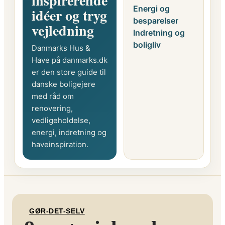
inspirerende
Energi og
idéer og tryg
besparelser
vejledning
Indretning og
boligliv
Danmarks Hus &
Have på danmarks.dk
er den store guide til
danske boligejere
med råd om
renovering,
vedligeholdelse,
energi, indretning og
haveinspiration.
GØR-DET-SELV