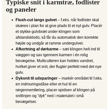
Typiske snit i karmtræ, fodlister
og paneler
Flush-cut langs gulvet
– f.eks. når fodlister skal
skæres i plan for at give plads til et nyt gulv. Placér
et stykke gulvbræt under klingen som
afstandsklods; så får du automatisk den korrekte
højde og undgår at ramme undergulvet.
Afkortning af dørkarme
– sæt klingen helt ind til
væggen og sav igennem karmen i én rolig
bevægelse. Multicutteren kan holdes vandret,
hvilket giver et snit, der flugter perfekt med det nye
gulv.
Dyksnit til udsparinger
– markér området til f.eks.
en indmuringsdåse eller et hul til en
rørgennemføring, placer spidsen af klingen på
snitlinjen og
“dyk”
ned i materialet i små
bevægelser.