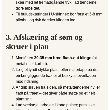
skær med let fremadgående tryk; lad tænderne
gøre arbejdet.
Til huludskæringer i U-skinner: bor først et 6-8 mm
pilot­hul og dyk derefter klingen ind.
3. Afskæring af søm og
skruer i plan
Montér en
30-35 mm bred flush-cut klinge
(bi-
metal eller karbid).
Læg et tyndt stykke plast- eller malertape på det
omkring­liggende træ for at beskytte overfladen
mod ridsning.
Angrib skruen fra siden, så metaltænderne hviler
fladt på træet – det giver både støtte og et helt
plant snit.
Lad værktøjet arbejde i korte pulser; pres ikke