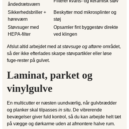
Filterer kvarts- og keramisk støv
åndedrætsværn
Sikkerhedsbriller +
Beskytter mod mikrosplinter og
høreværn
støj
Støvsuger med
Opsamler fint byggestøv direkte
HEPA-filter
ved klingen
Afslut altid arbejdet med at
støvsuge og aftørre
området,
så der ikke efterlades skarpe støvpartikler eller løse
fuge-rester på gulvet.
Laminat, parket og
vinylgulve
En multicutter er næsten uundværlig, når gulvbrædder
og planker skal tilpasses
in situ
. De vibrerende
bevægelser giver fuld kontrol, så du kan arbejde helt tæt
på vægge og dørkarme uden at afmontere halve rum.