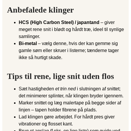
Anbefalede klinger
HCS (High Carbon Steel) / japantand
– giver
meget rene snit i blødt og hårdt træ, ideel til synlige
samlinger.
Bi-metal
– vælg denne, hvis der kan gemme sig
gamle søm eller skruer i listerne; tænderne tager
ikke så hurtigt skade.
Tips til rene, lige snit uden flos
Sæt hastigheden
et trin ned
i slutningen af snittet;
det minimerer splinter, når klingen bryder igennem.
Marker snittet og læg malertape på begge sider af
linjen – tapen holder fibrene på plads.
Lad klingen gøre arbejdet. For hårdt pres giver
vibrationer og flosset kant.
Brug et anslag (f.eks. en lige liste) som guide ved