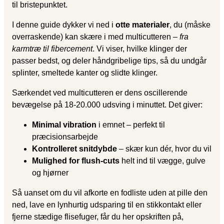
til bristepunktet.
I denne guide dykker vi ned i
otte materialer
, du (måske
overraskende) kan skære i med multicutteren –
fra
karmtræ til fibercement
. Vi viser, hvilke klinger der
passer bedst, og deler håndgribelige tips, så du undgår
splinter, smeltede kanter og slidte klinger.
Særkendet ved multicutteren er dens oscillerende
bevægelse på 18-20.000 udsving i minuttet. Det giver:
Minimal vibration
i emnet – perfekt til
præcisionsarbejde
Kontrolleret snitdybde
– skær kun dér, hvor du vil
Mulighed for flush-cuts
helt ind til vægge, gulve
og hjørner
Så uanset om du vil afkorte en fodliste uden at pille den
ned, lave en lynhurtig udsparing til en stikkontakt eller
fjerne stædige flisefuger, får du her opskriften på,