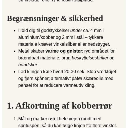
Begrænsninger & sikkerhed
Hold dig til godstykkelser
under
ca. 4 mm i
aluminium/kobber og 2 mm i stål – tykkere
materiale kræver vinkelsliber eller nedstryger.
Metal skaber
varme og gnister
; ryd området for
brændbart materiale, brug
beskyttelsesbriller
og
handsker
.
Lad klingen køle hvert 20-30 sek. Stop værktøjet
og fjern spåner; alternativt påfør skæreolie med
pensel for at reducere varmeudvikling.
1. Afkortning af kobberrør
Mål og marker røret hele vejen rundt med
sprituspen, så du kan følge linjen fra flere vinkler.