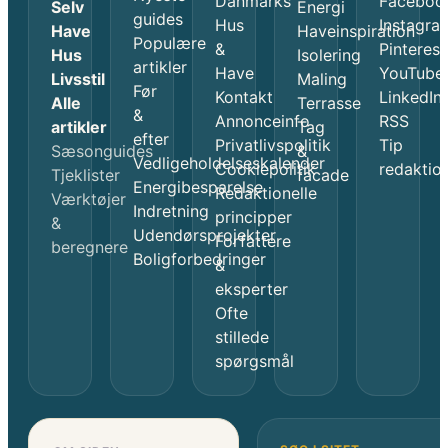
Danmarks
Faceboo
Selv
Energi
guides
Hus
Instagra
Have
Haveinspiration
Populære
&
Pinterest
Hus
Isolering
artikler
Have
YouTube
Livsstil
Maling
Før
Kontakt
LinkedIn
Alle
Terrasse
&
Annonceinfo
RSS
artikler
Tag
efter
Privatlivspolitik
Tip
Sæsonguides
&
Vedligeholdelseskalender
Cookiepolitik
redaktio
Tjeklister
facade
Energibesparelse
Redaktionelle
Værktøjer
Indretning
principper
&
Udendørsprojekter
Forfattere
beregnere
Boligforbedringer
&
eksperter
Ofte
stillede
spørgsmål