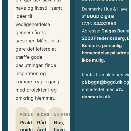
have og livsstil, samt
Danmarks Hus & Have 
idéer til
af
BGGD Digital
.
CVR:
34482853
vedligeholdelse
Adresse:
Dalgas Boule
gennem årets
2000 Frederiksberg, 
sæsoner. Målet er at
Bemærk: personlig
gøre det lettere at
henvendelse på adress
træffe gode
ikke mulig.
beslutninger, finde
inspiration og
Kontakt redaktionen via
komme trygt i gang
på
bggd@bggd.dk
og 
emnefeltet med
att:
med projekter i og
danmarks.dk
.
omkring hjemmet.
FOKUSOMRÅDE
INDHOLD
UNIVERS
Praktiske
Råd
Hus,
guides
året
have