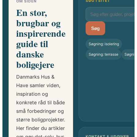
SØG I SITET
OM SIDEN
En stor,
brugbar og
Søg
inspirerende
guide til
Søgning: isolering
danske
Søgning: terrasse
Søgnin
boligejere
Danmarks Hus &
Have samler viden,
inspiration og
konkrete råd til både
små forbedringer og
større boligprojekter.
Her finder du artikler
om gør-det-selv, hus,
KONTAKT & UDGIVER