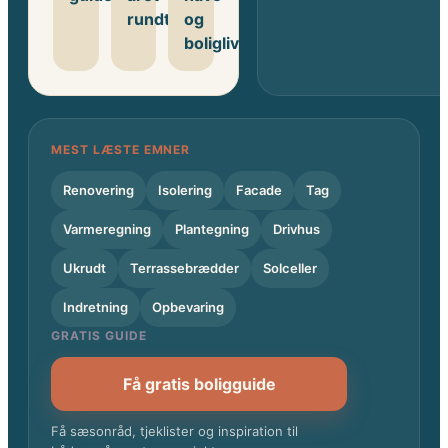
rundt
og
boligliv
MEST LÆSTE EMNER
Renovering
Isolering
Facade
Tag
Varmeregning
Plantegning
Drivhus
Ukrudt
Terrassebrædder
Solceller
Indretning
Opbevaring
GRATIS GUIDE
Få gratis boligguide
Få sæsonråd, tjeklister og inspiration til