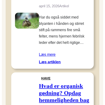
p
april 15, 2026
Artikel
h
e
Har du også siddet med
n
blyanten i hånden og stirret
s
stift på rammens fire små
e
felter, mens hjernen febrilsk
n
:
leder efter det helt rigtige…
B
ø
Læs mere
r
:
Læs artiklen
n
F
–
a
t
HAVE
r
o
v
Hvad er organisk
d
e
gødning? Opdag
ø
t
t
hemmeligheden bag
K
r