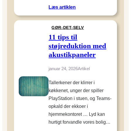
e
g
:
Læs artiklen
n
f
8
?
r
k
A
o
GØR-DET-SELV
r
f
d
a
11 tips til
s
i
v
l
støjreduktion med
g
t
ø
e
akustikpaneler
i
r
h
l
e
a
januar 24, 2026
Artikel
f
t
v
j
:
e
Tallerkener der klirrer i
e
S
r
køkkenet, unger der spiller
r
a
o
n
PlayStation i stuen, og Teams-
n
g
v
opkald der ekkoer i
d
s
a
h
hjemmekontoret … Lyd kan
u
r
e
hurtigt forvandle vores bolig…
n
m
d
d