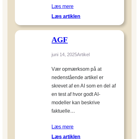
e
e
e
Læs mere
i
n
p
:
Læs artiklen
n
o
l
1
s
m
a
1
t
i
n
AGF
t
a
n
t
i
l
d
e
p
juni 14, 2025
Artikel
l
t
r
s
a
æ
t
Vær opmærksom på at
t
g
i
i
nedenstående artikel er
t
l
o
e
skrevet af en AI som en del af
s
n
r
en test af hvor godt AI-
t
i
,
modeller kan beskrive
ø
p
s
faktuelle…
j
a
p
r
r
o
Læs mere
e
c
n
d
:
e
Læs artiklen
s