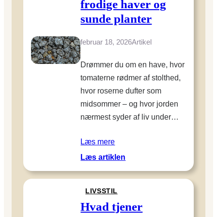
frodige haver og
r
e
y
sunde planter
o
d
g
s
februar 18, 2026
Artikel
p
o
r
r
Drømmer du om en have, hvor
i
d
tomaterne rødmer af stolthed,
v
s
hvor roserne dufter som
a
v
t
midsommer – og hvor jorden
a
l
nærmest syder af liv under…
r
i
v
Læs mere
e
:
Læs artiklen
t
H
b
v
a
LIVSSTIL
a
g
d
Hvad tjener
j
e