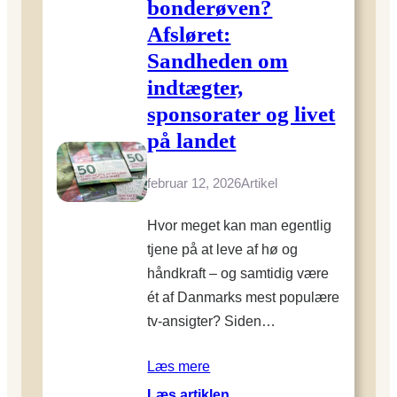
bonderøven?
o
r
u
Afsløret:
o
r
Sandheden om
r
n
g
indtægter,
a
a
sponsorater og livet
l
n
i
på landet
i
s
s
t
februar 12, 2026
Artikel
k
e
g
n
Hvor meget kan man egentlig
ø
tjene på at leve af hø og
d
n
håndkraft – og samtidig være
i
ét af Danmarks mest populære
n
tv-ansigter? Siden…
g
?
Læs mere
O
:
Læs artiklen