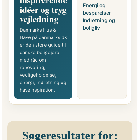
inspirerende
Energi og
idéer og tryg
besparelser
vejledning
Indretning og
boligliv
Danmarks Hus &
Have på danmarks.dk
er den store guide til
danske boligejere
med råd om
renovering,
vedligeholdelse,
energi, indretning og
haveinspiration.
Søgeresultater for: