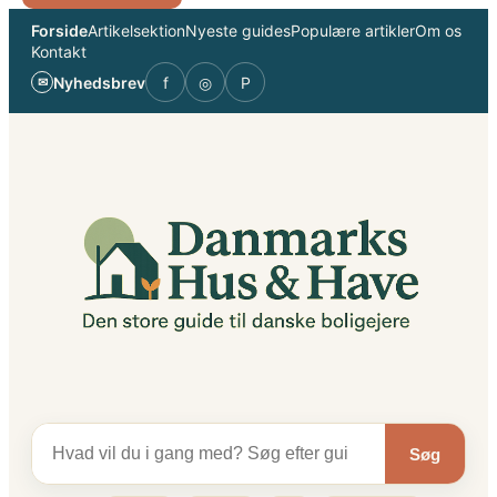
Spring
Forside
Artikelsektion
Nyeste guides
Populære artikler
Om os
til
Kontakt
indhold
Nyhedsbrev
f
◎
P
✉
Søg