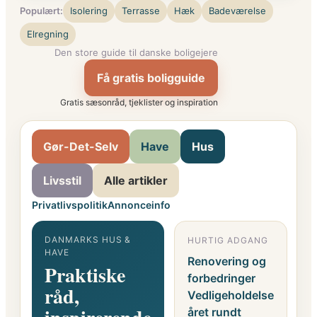
Populært:
Isolering
Terrasse
Hæk
Badeværelse
Elregning
Den store guide til danske boligejere
Få gratis boligguide
Gratis sæsonråd, tjeklister og inspiration
Gør-Det-Selv
Have
Hus
Livsstil
Alle artikler
Privatlivspolitik
Annonceinfo
DANMARKS HUS &
HURTIG ADGANG
G
HAVE
F
Renovering og
Praktiske
o
forbedringer
råd,
i
Vedligeholdelse
året rundt