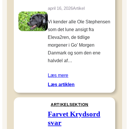
april 16, 2026
Artikel
Vi kender alle Ole Stephensen
som det lune ansigt fra
Eleva2ren, de tidlige
morgener i Go’ Morgen
Danmark og som den ene
halvdel af…
Læs mere
:
Læs artiklen
O
l
ARTIKELSEKTION
e
S
Farvet Krydsord
t
svar
e