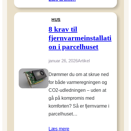
p
H
d
v
a
HUS
a
g
d
8 krav til
h
t
e
fjernvarmeinstallati
j
m
on i parcelhuset
e
m
n
e
januar 26, 2026
Artikel
e
l
r
i
Drømmer du om at skrue ned
b
g
for både varmeregningen og
o
h
n
CO2-udledningen – uden at
e
d
gå på kompromis med
d
e
komforten? Så er fjernvarme i
e
r
n
parcelhuset…
ø
b
v
a
Læs mere