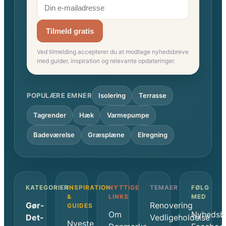
Tilmeld gratis
Ved tilmelding accepterer du at modtage nyhedsbreve
med guider, inspiration og relevante opdateringer.
POPULÆRE EMNER
Isolering
Terrasse
Tagrender
Hæk
Varmepumpe
Badeværelse
Græsplæne
Elregning
KATEGORIER
INSPIRATION
NYTTIGE
TEMAER
FØLG
&
LINKS
MED
Gør-
Renovering
GUIDES
Om
Nyhedsb
Det-
Vedligeholdelse
Nyeste