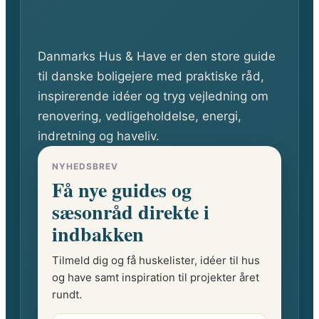
d
e
e
l
t
e
Danmarks Hus & Have er den store guide
r
til danske boligejere med praktiske råd,
inspirerende idéer og tryg vejledning om
renovering, vedligeholdelse, energi,
indretning og haveliv.
NYHEDSBREV
Få nye guides og
sæsonråd direkte i
indbakken
Tilmeld dig og få huskelister, idéer til hus
og have samt inspiration til projekter året
rundt.