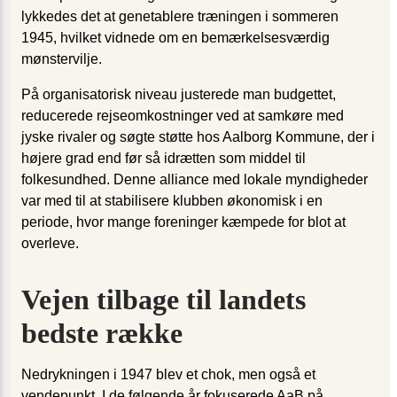
lykkedes det at genetablere træningen i sommeren
1945, hvilket vidnede om en bemærkelsesværdig
mønstervilje.
På organisatorisk niveau justerede man budgettet,
reducerede rejseomkostninger ved at samkøre med
jyske rivaler og søgte støtte hos Aalborg Kommune, der i
højere grad end før så idrætten som middel til
folkesundhed. Denne alliance med lokale myndigheder
var med til at stabilisere klubben økonomisk i en
periode, hvor mange foreninger kæmpede for blot at
overleve.
Vejen tilbage til landets
bedste række
Nedrykningen i 1947 blev et chok, men også et
vendepunkt. I de følgende år fokuserede AaB på