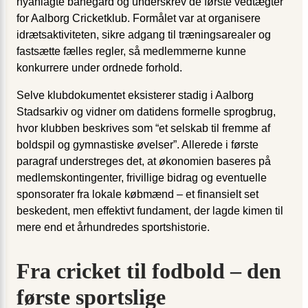
nyanlagte banegård og underskrev de første vedtægter
for Aalborg Cricketklub. Formålet var at organisere
idrætsaktiviteten, sikre adgang til træningsarealer og
fastsætte fælles regler, så medlemmerne kunne
konkurrere under ordnede forhold.
Selve klubdokumentet eksisterer stadig i Aalborg
Stadsarkiv og vidner om datidens formelle sprogbrug,
hvor klubben beskrives som “et selskab til fremme af
boldspil og gymnastiske øvelser”. Allerede i første
paragraf understreges det, at økonomien baseres på
medlemskontingenter, frivillige bidrag og eventuelle
sponsorater fra lokale købmænd – et finansielt set
beskedent, men effektivt fundament, der lagde kimen til
mere end et århundredes sportshistorie.
Fra cricket til fodbold – den
første sportslige