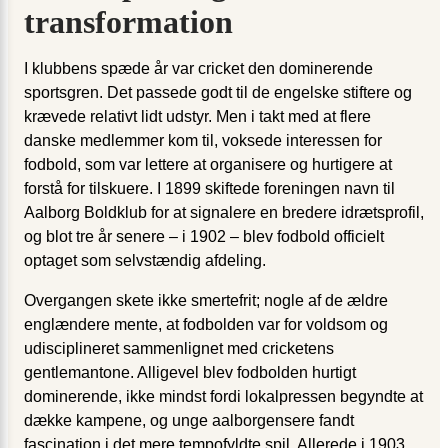
transformation
I klubbens spæde år var cricket den dominerende
sportsgren. Det passede godt til de engelske stiftere og
krævede relativt lidt udstyr. Men i takt med at flere
danske medlemmer kom til, voksede interessen for
fodbold, som var lettere at organisere og hurtigere at
forstå for tilskuere. I 1899 skiftede foreningen navn til
Aalborg Boldklub for at signalere en bredere idrætsprofil,
og blot tre år senere – i 1902 – blev fodbold officielt
optaget som selvstændig afdeling.
Overgangen skete ikke smertefrit; nogle af de ældre
englændere mente, at fodbolden var for voldsom og
udisciplineret sammenlignet med cricketens
gentlemantone. Alligevel blev fodbolden hurtigt
dominerende, ikke mindst fordi lokalpressen begyndte at
dække kampene, og unge aalborgensere fandt
fascination i det mere tempofyldte spil. Allerede i 1903