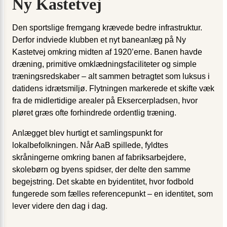
Ny Kastetvej
Den sportslige fremgang krævede bedre infrastruktur.
Derfor indviede klubben et nyt baneanlæg på Ny
Kastetvej omkring midten af 1920’erne. Banen havde
dræning, primitive omklædningsfaciliteter og simple
træningsredskaber – alt sammen betragtet som luksus i
datidens idrætsmiljø. Flytningen markerede et skifte væk
fra de midlertidige arealer på Eksercerpladsen, hvor
pløret græs ofte forhindrede ordentlig træning.
Anlægget blev hurtigt et samlingspunkt for
lokalbefolkningen. Når AaB spillede, fyldtes
skråningerne omkring banen af fabriksarbejdere,
skolebørn og byens spidser, der delte den samme
begejstring. Det skabte en byidentitet, hvor fodbold
fungerede som fælles referencepunkt – en identitet, som
lever videre den dag i dag.