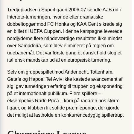
Tredjepladsen i Superligaen 2006-07 sendte AaB ud i
Intertoto-turneringen, hvor de efter dramatiske
dobbeltopgør mod FC Honka og KAA Gent sikrede sig
en billet til UEFA Cuppen. I denne kampagne leverede
nordjyderne flere mindeværdige resultater, ikke mindst
over Sampdoria, som blev elimineret på reglen om
udebanemål. Det var første gang et dansk hold slog et
italiensk mandskab ud af en europæisk turnering.
Selv om gruppespillet mod Anderlecht, Tottenham,
Getafe og Hapoel Tel Aviv ikke kastede avancement af
sig, gav turneringen erfaring til truppen og eksponering
på et internationalt publikum. Flere spillere –
eksempelvis Rade Prica – kom på radaren hos større
ligaer, og klubben fik solide præmiepenge, der gjorde
det muligt at fastholde en konkurrencedygtig spillertrup.