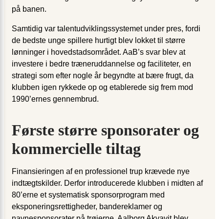
på banen.
Samtidig var talentudviklingssystemet under pres, fordi
de bedste unge spillere hurtigt blev lokket til større
lønninger i hovedstadsområdet. AaB’s svar blev at
investere i bedre træneruddannelse og faciliteter, en
strategi som efter nogle år begyndte at bære frugt, da
klubben igen rykkede op og etablerede sig frem mod
1990’ernes gennembrud.
Første større sponsorater og
kommercielle tiltag
Finansieringen af en professionel trup krævede nye
indtægtskilder. Derfor introducerede klubben i midten af
80’erne et systematisk sponsorprogram med
eksponeringsrettigheder, bandereklamer og
navnesponsorater på trøjerne. Aalborg Akvavit blev