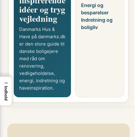
inspirerende
Energi og
idéer og tryg
besparelser
vejledning
Indretning og
boligliv
Danmarks Hus &
Have på danmarks.dk
er den store guide til
danske boligejere
med råd om
renovering,
vedligeholdelse,
energi, indretning og
→
haveinspiration.
Indhold