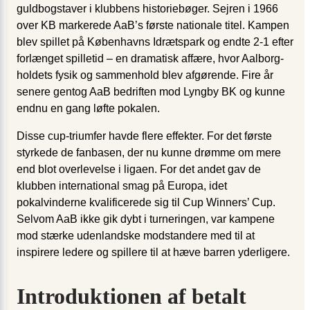
guldbogstaver i klubbens historiebøger. Sejren i 1966
over KB markerede AaB’s første nationale titel. Kampen
blev spillet på Københavns Idrætspark og endte 2-1 efter
forlænget spilletid – en dramatisk affære, hvor Aalborg-
holdets fysik og sammenhold blev afgørende. Fire år
senere gentog AaB bedriften mod Lyngby BK og kunne
endnu en gang løfte pokalen.
Disse cup-triumfer havde flere effekter. For det første
styrkede de fanbasen, der nu kunne drømme om mere
end blot overlevelse i ligaen. For det andet gav de
klubben international smag på Europa, idet
pokalvinderne kvalificerede sig til Cup Winners’ Cup.
Selvom AaB ikke gik dybt i turneringen, var kampene
mod stærke udenlandske modstandere med til at
inspirere ledere og spillere til at hæve barren yderligere.
Introduktionen af betalt