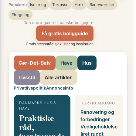
Populært:
Isolering
Terrasse
Hæk
Badeværelse
Elregning
Den store guide til danske boligejere
Få gratis boligguide
Gratis sæsonråd, tjeklister og inspiration
Gør-Det-Selv
Have
Hus
Livsstil
Alle artikler
Privatlivspolitik
Annonceinfo
DANMARKS HUS &
HURTIG ADGANG
G
HAVE
F
Renovering og
Praktiske
o
forbedringer
råd,
i
Vedligeholdelse
året rundt