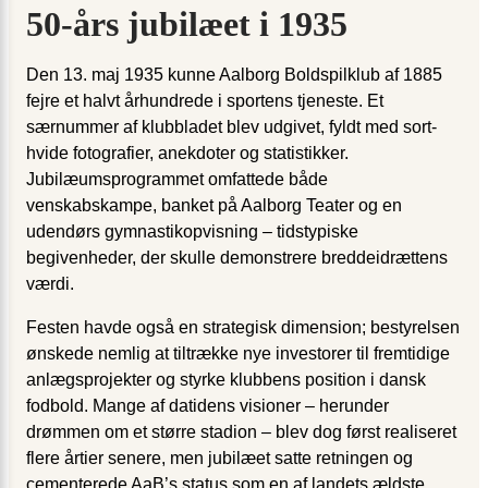
50-års jubilæet i 1935
Den 13. maj 1935 kunne Aalborg Boldspilklub af 1885
fejre et halvt århundrede i sportens tjeneste. Et
særnummer af klubbladet blev udgivet, fyldt med sort-
hvide fotografier, anekdoter og statistikker.
Jubilæumsprogrammet omfattede både
venskabskampe, banket på Aalborg Teater og en
udendørs gymnastikopvisning – tidstypiske
begivenheder, der skulle demonstrere breddeidrættens
værdi.
Festen havde også en strategisk dimension; bestyrelsen
ønskede nemlig at tiltrække nye investorer til fremtidige
anlægsprojekter og styrke klubbens position i dansk
fodbold. Mange af datidens visioner – herunder
drømmen om et større stadion – blev dog først realiseret
flere årtier senere, men jubilæet satte retningen og
cementerede AaB’s status som en af landets ældste