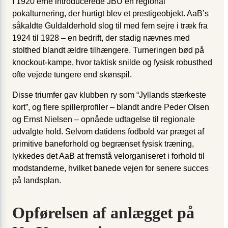
I 1920’erne introducerede JBU en regional
pokalturnering, der hurtigt blev et prestigeobjekt. AaB’s
såkaldte Guldalderhold slog til med fem sejre i træk fra
1924 til 1928 – en bedrift, der stadig nævnes med
stolthed blandt ældre tilhængere. Turneringen bød på
knockout-kampe, hvor taktisk snilde og fysisk robusthed
ofte vejede tungere end skønspil.
Disse triumfer gav klubben ry som “Jyllands stærkeste
kort”, og flere spillerprofiler – blandt andre Peder Olsen
og Ernst Nielsen – opnåede udtagelse til regionale
udvalgte hold. Selvom datidens fodbold var præget af
primitive baneforhold og begrænset fysisk træning,
lykkedes det AaB at fremstå velorganiseret i forhold til
modstanderne, hvilket banede vejen for senere succes
på landsplan.
Opførelsen af anlægget på