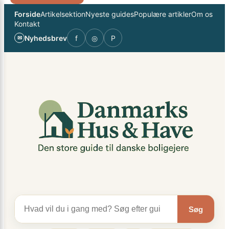
Spring
×
Forside
Artikelsektion
Nyeste guides
Populære artikler
Om os
til
Kontakt
indhold
Nyhedsbrev
f
◎
P
✉
Søg