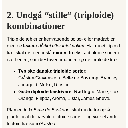
2. Undgå “stille” (triploide)
kombinationer
Triploide æbler er fremragende spise- eller madæbler,
men de leverer
dårligt eller intet pollen
. Har du et triploid
træ, skal der derfor stå
mindst to
ekstra diploide sorter i
nærheden, som bestøver hinanden
og
det triploide træ.
Typiske danske triploide sorter:
Gråsten/Gravenstein, Belle de Boskoop, Bramley,
Jonagold, Mutsu, Ribston.
Gode diploide bestøvere:
Rød Ingrid Marie, Cox
Orange, Filippa, Aroma, Elstar, James Grieve.
Planter du fx
Belle de Boskoop
, skal du derfor også
plante to af de nævnte diploide sorter – og
ikke
et andet
triploid træ som
Gråsten
.