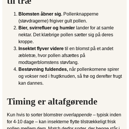
til træ
Blomsten åbner sig.
Pollenknapperne
(støvdragerne) frigiver gult pollen.
Bier, svirrefluer og humler
lander for at samle
nektar. Det klæbrige pollen sætter sig på deres
kroppe.
Insektet flyver videre
til en blomst på et andet
æbletræ, hvor pollen afsættes på
modtagerblomstens støvfang.
Bestøvning fuldendes,
når pollenkornene spirer
og vokser ned i frugtknuden, så frø og derefter frugt
kan dannes.
Timing er altafgørende
Kun hvis to sorter blomstrer
overlappende
– typisk inden
for 4-10 dage – kan insekterne flytte tilstrækkeligt frisk
pollen mellem dem. Match derfor sorter, der begge står i