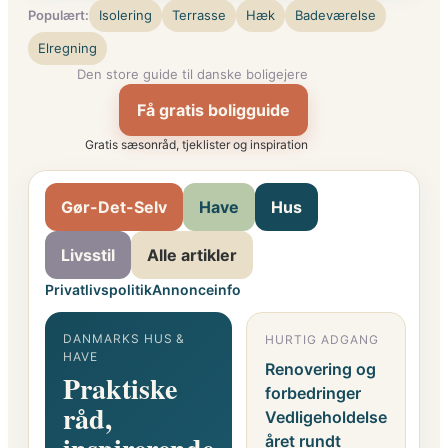
Populært:
Isolering
Terrasse
Hæk
Badeværelse
Elregning
Den store guide til danske boligejere
Få gratis boligguide
Gratis sæsonråd, tjeklister og inspiration
Gør-Det-Selv
Have
Hus
Livsstil
Alle artikler
Privatlivspolitik
Annonceinfo
DANMARKS HUS &
HURTIG ADGANG
G
HAVE
F
Renovering og
Praktiske
o
forbedringer
råd,
i
Vedligeholdelse
året rundt