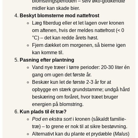
blomstringsperioden – selv øko-godkendte
midler kan skade bier.
Beskyt blomsterne mod nattefrost
Læg fiberdug eller et let lagen over kronen
om aftenen, hvis der meldes nattefrost (< 0
°C) – det kan redde årets høst.
Fjern dækket om morgenen, så bierne igen
kan komme til.
Pasning efter plantning
Vand nye træer i tørre perioder: 20-30 liter én
gang om ugen det første år.
Beskær kun let de første 2-3 år for at
opbygge en stærk grundstamme; undgå hård
beskæring om foråret, hvor træet bruger
energien på blomstring.
Kun plads til ét træ?
Pod en ekstra sort
i kronen (såkaldt familie­
træ) – to grene er nok til at sikre bestøvning.
Alternativt kan du plante et prydæble (
Malus
)