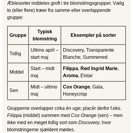
Æblesorter inddeles groft i tre blomstringsgrupper. Vælg
to (eller flere) træer fra
samme
eller
overlappende
gruppe:
Typisk
Gruppe
Eksempler på sorter
blomstring
Ultimo april –
Discovery, Transparente
Tidlig
start maj
Blanche, Summerred
Start – midt
Filippa
,
Rød Ingrid Marie
,
Middel
maj
Aroma
, Elstar
Midt – ultimo
Cox Orange
, Gala,
Sen
maj
Honeycrisp
Grupperne overlapper cirka én uge; placér derfor f.eks.
Filippa
(middel) sammen med
Cox Orange
(sen) – men
ikke med en meget tidlig sort som
Discovery
, hvor
blomstringerne sjældent mødes.