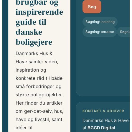
brugbar og
Søg
inspirerende
guide til
Søgning: isolering
danske
Søgning: terrasse
Søgnin
boligejere
Danmarks Hus &
Have samler viden,
inspiration og
konkrete råd til både
små forbedringer og
større boligprojekter.
Her finder du artikler
om gør-det-selv, hus,
KONTAKT & UDGIVER
have og livsstil, samt
Danmarks Hus & Have 
idéer til
af
BGGD Digital
.