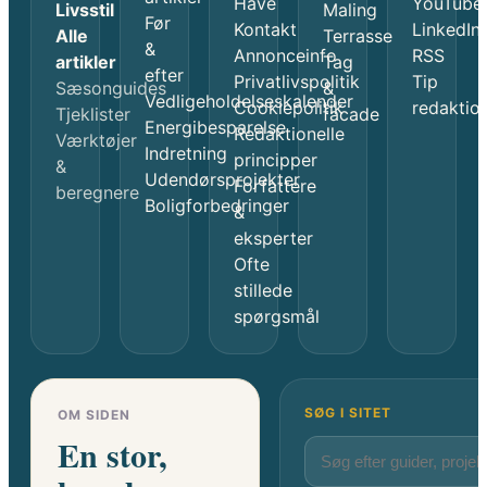
Have
YouTube
Livsstil
Maling
Før
Kontakt
LinkedIn
Alle
Terrasse
&
Annonceinfo
RSS
artikler
Tag
efter
Privatlivspolitik
Tip
Sæsonguides
&
Vedligeholdelseskalender
Cookiepolitik
redaktio
Tjeklister
facade
Energibesparelse
Redaktionelle
Værktøjer
Indretning
principper
&
Udendørsprojekter
Forfattere
beregnere
Boligforbedringer
&
eksperter
Ofte
stillede
spørgsmål
SØG I SITET
OM SIDEN
En stor,