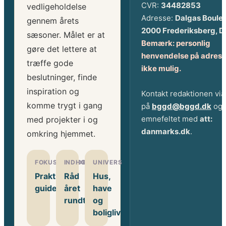
CVR:
34482853
vedligeholdelse
Adresse:
Dalgas Boule
gennem årets
2000 Frederiksberg, 
sæsoner. Målet er at
Bemærk: personlig
gøre det lettere at
henvendelse på adress
træffe gode
ikke mulig.
beslutninger, finde
inspiration og
Kontakt redaktionen via
komme trygt i gang
på
bggd@bggd.dk
og 
emnefeltet med
att:
med projekter i og
danmarks.dk
.
omkring hjemmet.
FOKUSOMRÅDE
INDHOLD
UNIVERS
Praktiske
Råd
Hus,
guides
året
have
rundt
og
boligliv