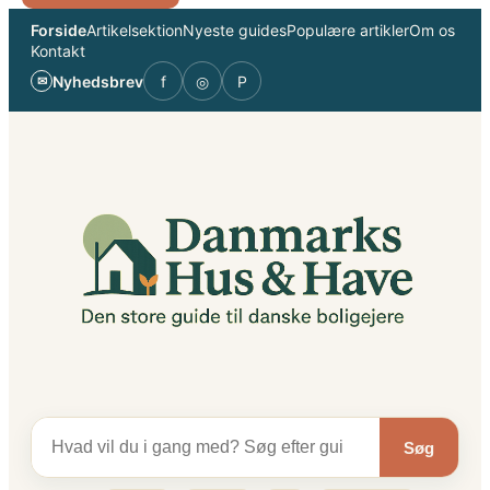
Spring
Forside
Artikelsektion
Nyeste guides
Populære artikler
Om os
til
Kontakt
indhold
Nyhedsbrev
f
◎
P
✉
Søg