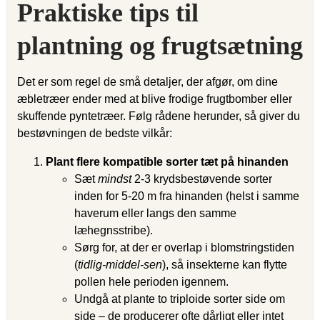
Praktiske tips til
plantning og frugtsætning
Det er som regel de små detaljer, der afgør, om dine
æbletræer ender med at blive frodige frugt­bomber eller
skuffende pynte­træer. Følg rådene herunder, så giver du
bestøvningen de bedste vilkår:
Plant flere kompatible sorter tæt på hinanden
Sæt
mindst
2-3 krydsbestøvende sorter
inden for 5-20 m fra hinanden (helst i samme
haverum eller langs den samme
læhegnsstribe).
Sørg for, at der er overlap i blomstringstiden
(
tidlig-middel-sen
), så insekterne kan flytte
pollen hele perioden igennem.
Undgå at plante to triploide sorter side om
side – de producerer ofte dårligt eller intet