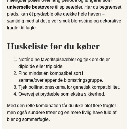
mængder pollen over lang periode og fungerer som
universelle bestøvere
til spiseæbler. Har du begrænset
plads, kan ét prydæble ofte dække hele haven –
samtidig med at det giver smuk blomstring og dekorative
frugter til fugle.
Huskeliste før du køber
Notér dine favoritspiseæbler og tjek om de er
diploide eller triploide.
Find mindst én kompatibel sort i
samme/overlappende blomstringsgruppe.
Tjek pollinationsskema for genetisk kompatibilitet.
Overvej et prydæble som ekstra sikkerhed.
Med den rette kombination får du ikke blot flere frugter –
men også sundere træer og en mere livlig have fuld af
bier og sommerfugle.