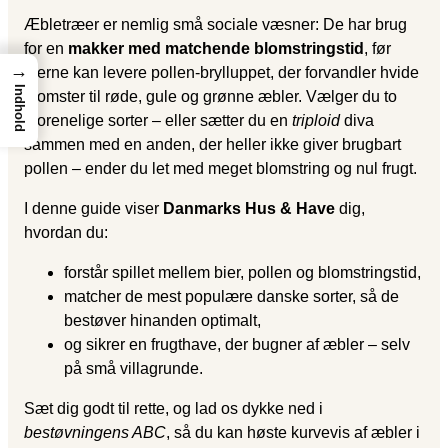
Æbletræer er nemlig små sociale væsner: De har brug
for en
makker med matchende blomstringstid
, før
→
bierne kan levere pollen-brylluppet, der forvandler hvide
Indhold
blomster til røde, gule og grønne æbler. Vælger du to
uforenelige sorter – eller sætter du en
triploid
diva
sammen med en anden, der heller ikke giver brugbart
pollen – ender du let med meget blomstring og nul frugt.
I denne guide viser
Danmarks Hus & Have
dig,
hvordan du:
forstår spillet mellem bier, pollen og blomstringstid,
matcher de mest populære danske sorter, så de
bestøver hinanden optimalt,
og sikrer en frugthave, der bugner af æbler – selv
på små villagrunde.
Sæt dig godt til rette, og lad os dykke ned i
bestøvningens ABC
, så du kan høste kurvevis af æbler i