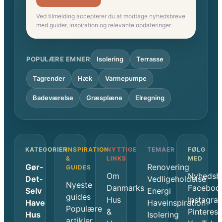
Ved tilmelding accepterer du at modtage nyhedsbreve
med guider, inspiration og relevante opdateringer.
POPULÆRE EMNER
Isolering
Terrasse
Tagrender
Hæk
Varmepumpe
Badeværelse
Græsplæne
Elregning
KATEGORIER
INSPIRATION
NYTTIGE
TEMAER
FØLG
&
LINKS
MED
Gør-
Renovering
GUIDES
Om
Nyhedsb
Det-
Vedligeholdelse
Nyeste
Danmarks
Faceboo
Selv
Energi
guides
Hus
Instagra
Have
Haveinspiration
Populære
&
Pinterest
Hus
Isolering
artikler