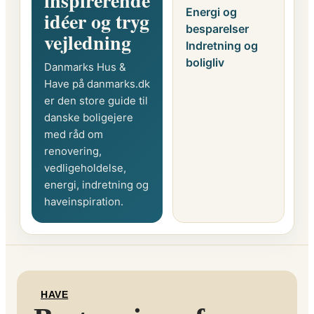
inspirerende
Energi og
idéer og tryg
besparelser
vejledning
Indretning og
boligliv
Danmarks Hus &
Have på danmarks.dk
er den store guide til
danske boligejere
med råd om
renovering,
vedligeholdelse,
energi, indretning og
haveinspiration.
HAVE