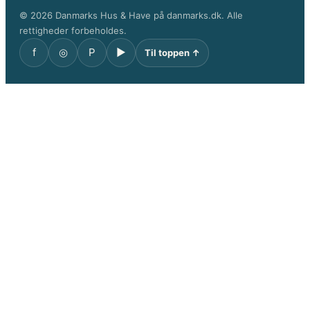
© 2026 Danmarks Hus & Have på danmarks.dk. Alle
rettigheder forbeholdes.
f
◎
P
▶
Til toppen ↑