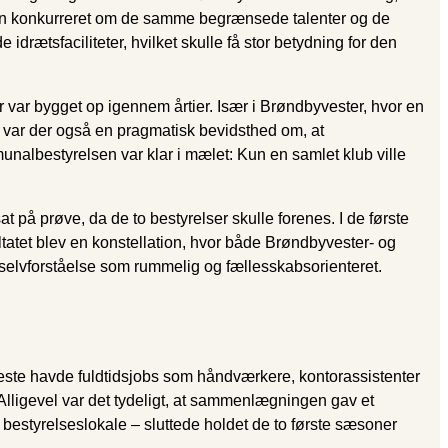
rinden konkurreret om de samme begrænsede talenter og de
ætsfaciliteter, hvilket skulle få stor betydning for den
 var bygget op igennem årtier. Især i Brøndbyvester, hvor en
e var der også en pragmatisk bevidsthed om, at
unalbestyrelsen var klar i mælet: Kun en samlet klub ville
 på prøve, da de to bestyrelser skulle forenes. I de første
tatet blev en konstellation, hvor både Brøndbyvester- og
 selvforståelse som rummelig og fællesskabsorienteret.
leste havde fuldtidsjobs som håndværkere, kontorassistenter
 Alligevel var det tydeligt, at sammenlægningen gav et
 bestyrelseslokale – sluttede holdet de to første sæsoner