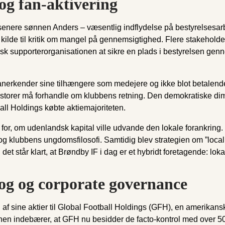
og fan-aktivering
 senere sønnen Anders – væsentlig indflydelse på bestyrelsesar
å kilde til kritik om mangel på gennemsigtighed. Flere stakeho
isk supporterorganisationen at sikre en plads i bestyrelsen genn
 anerkender sine tilhængere som medejere og ikke blot betalende
nvestorer må forhandle om klubbens retning. Den demokratiske di
tball Holdings købte aktiemajoriteten.
 for, om udenlandsk kapital ville udvande den lokale forankrin
 og klubbens ungdomsfilosofi. Samtidig blev strategien om ”loca
et står klart, at Brøndby IF i dag er et hybridt foretagende: loka
tog og corporate governance
f sine aktier til Global Football Holdings (GFH), en amerikansk 
onen indebærer, at GFH nu besidder de facto-kontrol med over 