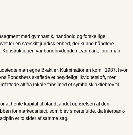
esegment med gymnastik, håndbold og forskellige
ovet for en særskilt juridisk enhed, der kunne håndtere
tet. Konstruktionen var banebrydende i Danmark, fordi man
 udstedte man egne B-aktier. Kulminationen kom i 1987, hvor
 Fondsbørs skaffede et betydeligt likviditetsløft, men
mfattede alt fra lokale fans med et symbolsk aktiebrev til
r at hente kapital til blandt andet opførelsen af den
bben for markedsrisici, som blev smertefulde, da Interbank-
isciplin er to sider af samme sag.