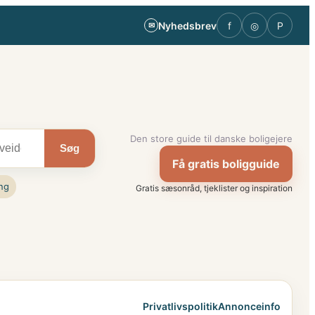
Nyhedsbrev
f
◎
P
✉
Den store guide til danske boligejere
Søg
Få gratis boligguide
ng
Gratis sæsonråd, tjeklister og inspiration
Privatlivspolitik
Annonceinfo