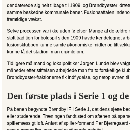
der daterede sig helt tilbage til 1909, og Brøndbyøster Idr
samme beskedne kommunale baner. Fusionsaftalen indeholdt de
fremtidige vækst.
Selve processen var ikke uden følelser. Mange af de ældre m
stolt tradition for boldspil siden 1909 havde kendetegnet a
fusionsklubben kunne samle økonomiske midler og tiltrække fl
kunne få det stadion, man drømte om.
Tidligere målmand og lokalpolitiker Jørgen Lundø blev valgt 
måneder efter stiftelsen arbejdede man fra to forskellige k
Brøndbyøster-fraktionerne fik indflydelse, og netop evnen t
Den første plads i Serie 1 og 
På banen begyndte Brøndby IF i Serie 1, datidens sjette bed
eller studerende. Træningen fandt sted om aftenen på sparsom
spillemæssigt løft. Anført af spiller-formand Per Bjerregaar