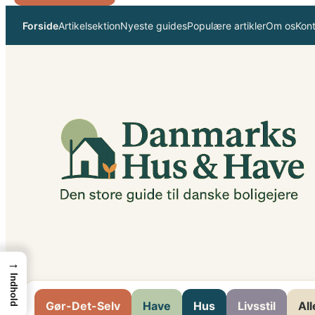
Spring
Forside
Artikelsektion
Nyeste guides
Populære artikler
Om os
Kon
til
indhold
→
Indhold
Gør-Det-Selv
Have
Hus
Livsstil
All