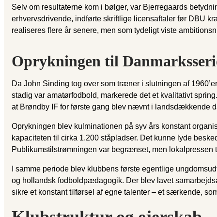
Selv om resultaterne kom i bølger, var Bjerregaards betydni
erhvervsdrivende, indførte skriftlige licensaftaler før DB
realiseres flere år senere, men som tydeligt viste ambitionsn
Oprykningen til Danmarksserie
Da John Sinding tog over som træner i slutningen af 1960’er
stadig var amatørfodbold, markerede det et kvalitativt spri
at Brøndby IF for første gang blev nævnt i landsdækkende 
Oprykningen blev kulminationen på syv års konstant organis
kapaciteten til cirka 1.200 ståpladser. Det kunne lyde beske
Publikumstilstrømningen var begrænset, men lokalpressen talt
I samme periode blev klubbens første egentlige ungdomsudv
og hollandsk fodboldpædagogik. Der blev lavet samarbejdsaft
sikre et konstant tilførsel af egne talenter – et særkende, so