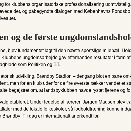
ng for klubbens organisatoriske professionalisering uomtvisteli
U krævede det, og påbegyndte dialogen med Københavns Fondsbørs 
iveauet.
n og de første ungdomslandshold
ne, blev fundamentet lagt til den næste sportslige milepæl. Hol
ng. Klubbens ungdomsarbejde gav efterhånden resultater i form af
dagblade som Politiken og BT.
atorisk udvikling. Brøndby Stadion – dengang blot en bane omk
dent, men for en klub udenfor de fire øverste rækker var det et s
e begejstret om, at landsbyklubben havde rystet fjerene og forva
alg etableret. Under ledelse af læreren Jørgen Madsen blev t
aler med de lokale folkeskoler, så fodboldtræning kunne indgå 
m Brøndby IF i dag er internationalt anerkendt for.