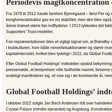
Periodevis magtkoncentration 
Fra 1978 til 2012 havde familien Bjerregaard – først Per og
konglomeratstruktur gav en vis stabilitet, men den blev ogs
årene krævet større fan-indflydelse. I 2013 lykkedes det fakt
Supporters’ Trust-modeller.
Fan-repræsentationen blev et vigtigt signal om, at Brøndby
i klubkulturen, hvor både minoritetsaktionærer og større i
kapitalintensitet, hvilket blev tydeligt i 2022, da Global Foo
Efter Global Football Holdings’ indtræden opstod bekymring
pressemøde, at bestyrelsen ville fastholde navnet, farverne
endeligt manifesterer sig, vil vise sig i de kommende år, men d
Global Football Holdings’ ind
I oktober 2022 solgte Jan Bech Andersen lidt over halvdelen a
Crystal Palace (mindre ejerandel) og Augsburg. Konstrukti