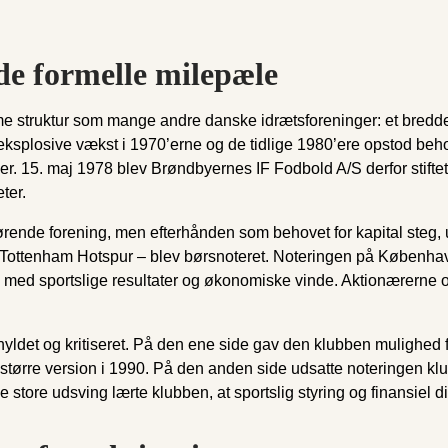
 de formelle milepæle
 struktur som mange andre danske idrætsforeninger: et bredd
s eksplosive vækst i 1970’erne og de tidlige 1980’ere opstod beh
eder. 15. maj 1978 blev Brøndbyernes IF Fodbold A/S derfor stif
ter.
ørende forening, men efterhånden som behovet for kapital steg,
 Tottenham Hotspur – blev børsnoteret. Noteringen på Københavns
de med sportslige resultater og økonomiske vinde. Aktionærerne o
yldet og kritiseret. På den ene side gav den klubben mulighed fo
større version i 1990. På den anden side udsatte noteringen klu
 store udsving lærte klubben, at sportslig styring og finansiel d