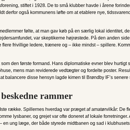
ætsforening, stiftet i 1928. De to små klubber havde i årene fo
rfor også kommunens løfte om at etablere nye, tidssvarende idr
edlemmer følte, at man gav køb på en særlig lokal identitet, der
rbejdersamfundet, var skeptikerne højrøstede. På den anden sid
ere frivillige ledere, trænere og – ikke mindst – spillere. Komm
som den første formand. Hans diplomatiske evner blev hurtigt sat
lubhuse, mens man reviderede vedtægter og fordelte poster. Resul
il at balancere disse hensyn lagde kimen til Brøndby IF’s senere
de beskedne rammer
ste række. Spillernes hverdag var præget af amatørvilkår: De f
me lysbaner, og grejet var ofte doneret af lokale forretninger.
d – en ung læge, der både styrede midtbanen og sad i klubhusets