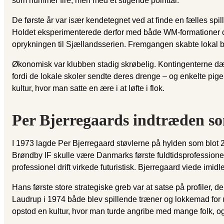
som nummer fire, men med et stigende pointtal.
De første år var især kendetegnet ved at finde en fælles spi
Holdet eksperimenterede derfor med både WM-formationer og
oprykningen til Sjællandsserien. Fremgangen skabte lokal b
Økonomisk var klubben stadig skrøbelig. Kontingenterne dæ
fordi de lokale skoler sendte deres drenge – og enkelte pige
kultur, hvor man satte en ære i at løfte i flok.
Per Bjerregaards indtræden so
I 1973 lagde Per Bjerregaard støvlerne på hylden som blot 2
Brøndby IF skulle være Danmarks første fuldtidsprofessionell
professionel drift virkede futuristisk. Bjerregaard viede imidler
Hans første store strategiske greb var at satse på profiler,
Laudrup i 1974 både blev spillende træner og lokkemad for 
opstod en kultur, hvor man turde angribe med mange folk, og h