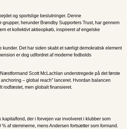
bejdet og sportslige beslutninger. Denne
lder-grupper, herunder Brøndby Supporters Trust, har gennem
em et kollektivt aktieopkøb, inspireret af engelske
 kunder. Det har siden skabt et særligt demokratisk element
mension er dog udfordret af moderne fodbolds
g. Næstformand Scott McLachlan understregede på det første
l anchoring – global reach” lanceret. Hvordan balancen
lt rodfæstet, men globalt finansieret.
kapitalfond, der i forvejen var involveret i klubber som
50 % af stemmerne, mens Andersen fortsætter som formand.