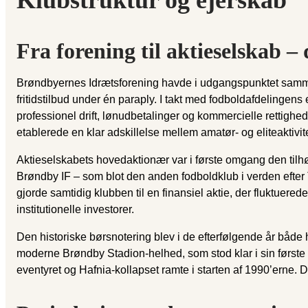
Klubstruktur og ejerskab
Fra forening til aktieselskab –
Brøndbyernes Idrætsforening havde i udgangspunktet samme
fritidstilbud under én paraply. I takt med fodboldafdelingen
professionel drift, lønudbetalinger og kommercielle rettigh
etablerede en klar adskillelse mellem amatør- og eliteaktivite
Aktieselskabets hovedaktionær var i første omgang den tilh
Brøndby IF – som blot den anden fodboldklub i verden efter
gjorde samtidig klubben til en finansiel aktie, der fluktuere
institutionelle investorer.
Den historiske børsnotering blev i de efterfølgende år både h
moderne Brøndby Stadion-helhed, som stod klar i sin første 
eventyret og Hafnia-kollapset ramte i starten af 1990’erne. De