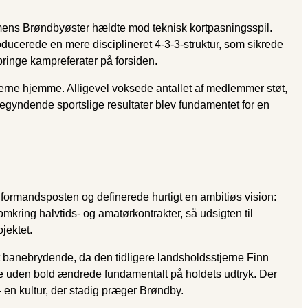
d, mens Brøndbyøster hældte mod teknisk kortpasningsspil.
ucerede en mere disciplineret 4-3-3-struktur, som sikrede
ringe kampreferater på forsiden.
erne hjemme. Alligevel voksede antallet af medlemmer støt,
begyndende sportslige resultater blev fundamentet for en
 formandsposten og definerede hurtigt en ambitiøs vision:
mkring halvtids- og amatørkontrakter, så udsigten til
ojektet.
et banebrydende, da den tidligere landsholdsstjerne Finn
se uden bold ændrede fundamentalt på holdets udtryk. Der
– en kultur, der stadig præger Brøndby.