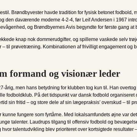
llestil. Brøndbyvester havde tradition for fysisk betonet fodbol
 den daværende moderne 4-2-4, før Leif Andersen i 1967 introd
evågenhed, og Brøndbyernes Avis begyndte for første gang at b
kkede knap nok dommerudgifter, og spillerne vaskede selv trøj
r – til prøvetræning. Kombinationen af frivilligt engagement og 
m formand og visionær leder
7-årig, men hans betydning for klubben tog kun til. Han overtog
e fodboldklub. På det tidspunkt var dansk fodbold organiseret o
tid sin fritid – og store dele af sin lægepraksis’ overskud – til pr
 der kunne fungere som fyrtårne. Med lokalsamfundets øjne var d
unge talenter. Laudrups tilgang til offensiv fodbold og bevægel
vor talentudvikling blev prioriteret over kortsigtede resultater 