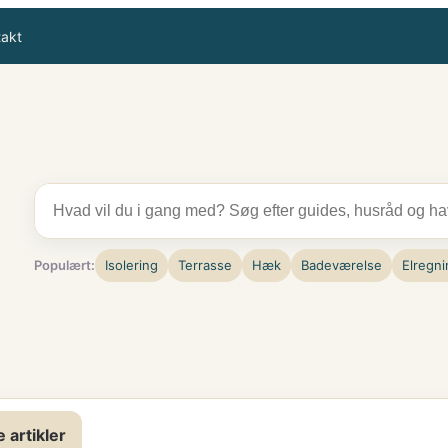
takt
Populært:
Isolering
Terrasse
Hæk
Badeværelse
Elregni
e artikler