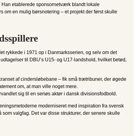
g. Han etablerede sponsornetværk blandt lokale
om en mulig børsnotering – et projekt der først skulle
sspillere
det rykkede i 1971 op i Danmarksserien, og selv om det
 udtagelser til DBU’s U15- og U17-landshold, hvilket betød,
ranset af cindersløbebane – fik små trætribuner, der øgede
tatement om, at man ville noget mere.
ndlet sig til en seriøs aktør i dansk divisionsfodbold.
ræningsmetoderne moderniseret med inspiration fra svensk
som valgfag. Det var disse strukturer, der senere skulle