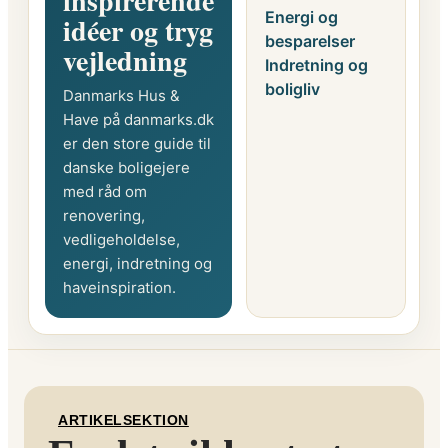
inspirerende
Energi og
idéer og tryg
besparelser
vejledning
Indretning og
boligliv
Danmarks Hus &
Have på danmarks.dk
er den store guide til
danske boligejere
med råd om
renovering,
vedligeholdelse,
energi, indretning og
haveinspiration.
ARTIKELSEKTION