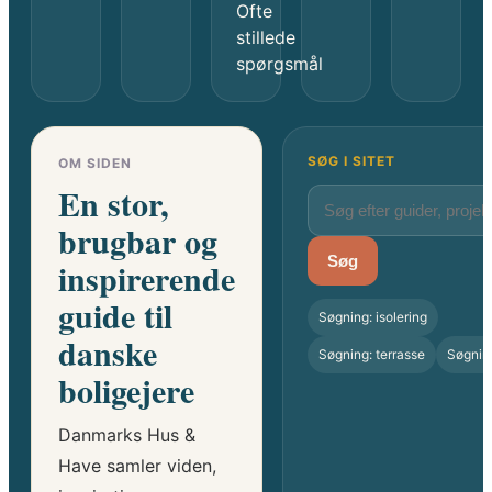
Ofte
stillede
spørgsmål
SØG I SITET
OM SIDEN
En stor,
brugbar og
Søg
inspirerende
guide til
Søgning: isolering
danske
Søgning: terrasse
Søgnin
boligejere
Danmarks Hus &
Have samler viden,