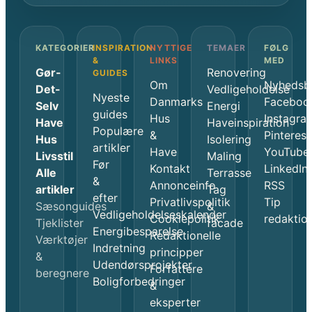
KATEGORIER
INSPIRATION
NYTTIGE
TEMAER
FØLG
&
LINKS
MED
Gør-
Renovering
GUIDES
Om
Nyhedsb
Det-
Vedligeholdelse
Nyeste
Danmarks
Faceboo
Selv
Energi
guides
Hus
Instagra
Have
Haveinspiration
Populære
&
Pinterest
Hus
Isolering
artikler
Have
YouTube
Livsstil
Maling
Før
Kontakt
LinkedIn
Alle
Terrasse
&
Annonceinfo
RSS
artikler
Tag
efter
Privatlivspolitik
Tip
Sæsonguides
&
Vedligeholdelseskalender
Cookiepolitik
redaktio
Tjeklister
facade
Energibesparelse
Redaktionelle
Værktøjer
Indretning
principper
&
Udendørsprojekter
Forfattere
beregnere
Boligforbedringer
&
eksperter