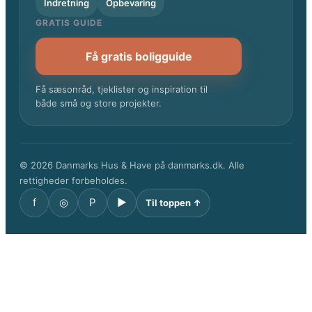
Indretning
Opbevaring
GRATIS GUIDE
Få gratis boligguide
Få sæsonråd, tjeklister og inspiration til
både små og store projekter.
© 2026 Danmarks Hus & Have på danmarks.dk. Alle
rettigheder forbeholdes.
f
◎
P
▶
Til toppen ↑