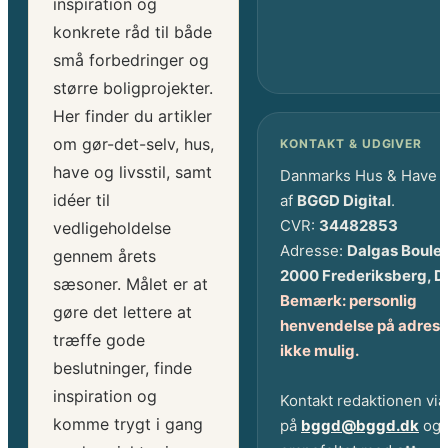
inspiration og
konkrete råd til både
små forbedringer og
større boligprojekter.
Her finder du artikler
om gør-det-selv, hus,
KONTAKT & UDGIVER
have og livsstil, samt
Danmarks Hus & Have 
idéer til
af
BGGD Digital
.
CVR:
34482853
vedligeholdelse
Adresse:
Dalgas Boule
gennem årets
2000 Frederiksberg, 
sæsoner. Målet er at
Bemærk: personlig
gøre det lettere at
henvendelse på adress
træffe gode
ikke mulig.
beslutninger, finde
inspiration og
Kontakt redaktionen via
komme trygt i gang
på
bggd@bggd.dk
og 