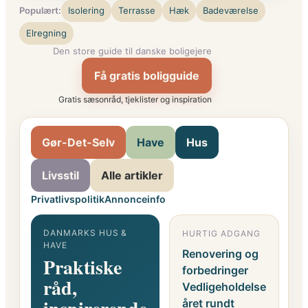
Populært:
Isolering
Terrasse
Hæk
Badeværelse
Elregning
Den store guide til danske boligejere
Få gratis boligguide
Gratis sæsonråd, tjeklister og inspiration
Gør-Det-Selv
Have
Hus
Livsstil
Alle artikler
Privatlivspolitik
Annonceinfo
DANMARKS HUS &
HURTIG ADGANG
G
HAVE
F
Renovering og
Praktiske
o
forbedringer
råd,
i
Vedligeholdelse
året rundt