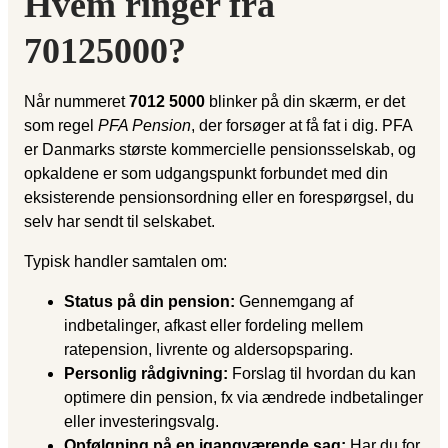
Hvem ringer fra
70125000?
Når nummeret
7012 5000
blinker på din skærm, er det
som regel
PFA Pension
, der forsøger at få fat i dig. PFA
er Danmarks største kommercielle pensionsselskab, og
opkaldene er som udgangspunkt forbundet med din
eksisterende pensionsordning eller en forespørgsel, du
selv har sendt til selskabet.
Typisk handler samtalen om:
Status på din pension:
Gennemgang af
indbetalinger, afkast eller fordeling mellem
ratepension, livrente og aldersopsparing.
Personlig rådgivning:
Forslag til hvordan du kan
optimere din pension, fx via ændrede indbetalinger
eller investeringsvalg.
Opfølgning på en igangværende sag:
Har du for