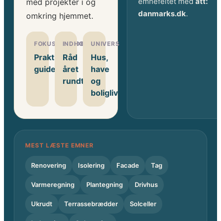
emnefeltet med
att:
med projekter i og
danmarks.dk
.
omkring hjemmet.
FOKUSOMRÅDE
INDHOLD
UNIVERS
Praktiske
Råd
Hus,
guides
året
have
rundt
og
boligliv
MEST LÆSTE EMNER
Renovering
Isolering
Facade
Tag
Varmeregning
Plantegning
Drivhus
Ukrudt
Terrassebrædder
Solceller