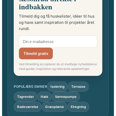
indbakken
Tilmeld dig og få huskelister, idéer til hus
og have samt inspiration til projekter året
rundt.
Tilmeld gratis
Ved tilmelding accepterer du at modtage nyhedsbreve
med guider, inspiration og relevante opdateringer.
POPULÆRE EMNER
Isolering
Terrasse
Tagrender
Hæk
Varmepumpe
Badeværelse
Græsplæne
Elregning