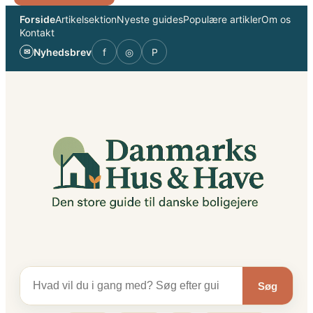
Spring
Forside
Artikelsektion
Nyeste guides
Populære artikler
Om os
til
Kontakt
indhold
Nyhedsbrev
f
◎
P
✉
Søg