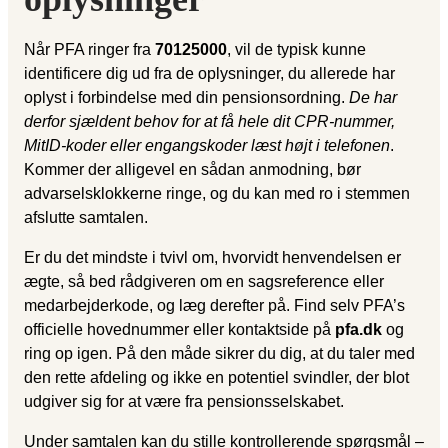
Når PFA ringer fra
70125000
, vil de typisk kunne
identificere dig ud fra de oplysninger, du allerede har
oplyst i forbindelse med din pensionsordning.
De har
derfor sjældent behov for at få hele dit CPR-nummer,
MitID-koder eller engangskoder læst højt i telefonen
.
Kommer der alligevel en sådan anmodning, bør
advarselsklokkerne ringe, og du kan med ro i stemmen
afslutte samtalen.
Er du det mindste i tvivl om, hvorvidt henvendelsen er
ægte, så bed rådgiveren om en sagsreference eller
medarbejderkode, og læg derefter på. Find selv PFA’s
officielle hovednummer eller kontaktside på
pfa.dk
og
ring op igen. På den måde sikrer du dig, at du taler med
den rette afdeling og ikke en potentiel svindler, der blot
udgiver sig for at være fra pensionsselskabet.
Under samtalen kan du stille kontrollerende spørgsmål –