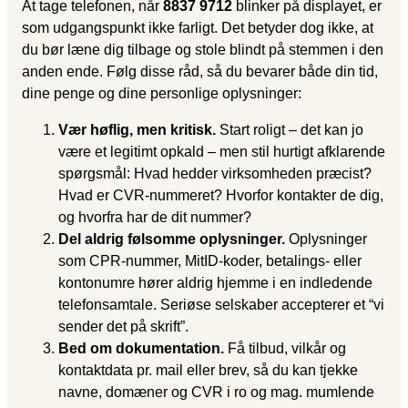
At tage telefonen, når
8837 9712
blinker på displayet, er
som udgangspunkt ikke farligt. Det betyder dog ikke, at
du bør læne dig tilbage og stole blindt på stemmen i den
anden ende. Følg disse råd, så du bevarer både din tid,
dine penge og dine personlige oplysninger:
Vær høflig, men kritisk.
Start roligt – det kan jo
være et legitimt opkald – men stil hurtigt afklarende
spørgsmål: Hvad hedder virksomheden præcist?
Hvad er CVR-nummeret? Hvorfor kontakter de dig,
og hvorfra har de dit nummer?
Del aldrig følsomme oplysninger.
Oplysninger
som CPR-nummer, MitID-koder, betalings- eller
kontonumre hører aldrig hjemme i en indledende
telefonsamtale. Seriøse selskaber accepterer et “vi
sender det på skrift”.
Bed om dokumentation.
Få tilbud, vilkår og
kontaktdata pr. mail eller brev, så du kan tjekke
navne, domæner og CVR i ro og mag. mumlende