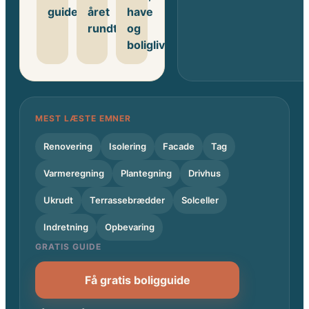
guides
året
have
rundt
og
boligliv
MEST LÆSTE EMNER
Renovering
Isolering
Facade
Tag
Varmeregning
Plantegning
Drivhus
Ukrudt
Terrassebrædder
Solceller
Indretning
Opbevaring
GRATIS GUIDE
Få gratis boligguide