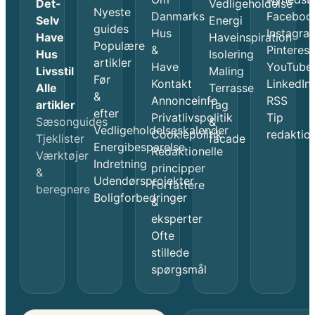
Det-
Vedligeholdelse
Nyeste
Danmarks
Faceboo
Selv
Energi
guides
Hus
Instagra
Have
Haveinspiration
Populære
&
Pinterest
Hus
Isolering
artikler
Have
YouTube
Livsstil
Maling
Før
Kontakt
LinkedIn
Alle
Terrasse
&
Annonceinfo
RSS
artikler
Tag
efter
Privatlivspolitik
Tip
Sæsonguides
&
Vedligeholdelseskalender
Cookiepolitik
redaktio
Tjeklister
facade
Energibesparelse
Redaktionelle
Værktøjer
Indretning
principper
&
Udendørsprojekter
Forfattere
beregnere
Boligforbedringer
&
eksperter
Ofte
stillede
spørgsmål