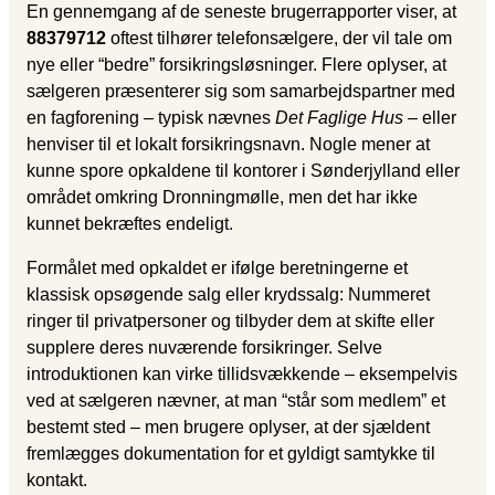
En gennemgang af de seneste brugerrapporter viser, at
88379712
oftest tilhører telefonsælgere, der vil tale om
nye eller “bedre” forsikringsløsninger. Flere oplyser, at
sælgeren præsenterer sig som samarbejdspartner med
en fagforening – typisk nævnes
Det Faglige Hus
– eller
henviser til et lokalt forsikringsnavn. Nogle mener at
kunne spore opkaldene til kontorer i Sønderjylland eller
området omkring Dronningmølle, men det har ikke
kunnet bekræftes endeligt.
Formålet med opkaldet er ifølge beretningerne et
klassisk opsøgende salg eller krydssalg: Nummeret
ringer til privatpersoner og tilbyder dem at skifte eller
supplere deres nuværende forsikringer. Selve
introduktionen kan virke tillidsvækkende – eksempelvis
ved at sælgeren nævner, at man “står som medlem” et
bestemt sted – men brugere oplyser, at der sjældent
fremlægges dokumentation for et gyldigt samtykke til
kontakt.