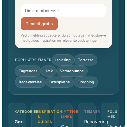
Tilmeld gratis
Ved tilmelding accepterer du at modtage nyhedsbreve
med guider, inspiration og relevante opdateringer.
POPULÆRE EMNER
Isolering
Terrasse
Tagrender
Hæk
Varmepumpe
Badeværelse
Græsplæne
Elregning
KATEGORIER
INSPIRATION
NYTTIGE
TEMAER
FØLG
&
LINKS
MED
Gør-
Renovering
GUIDES
Om
Nyhedsb