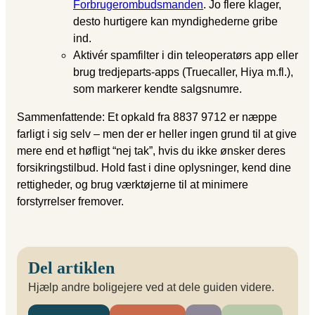
Forbrugerombudsmanden
. Jo flere klager,
desto hurtigere kan myndighederne gribe
ind.
Aktivér spamfilter i din tele­operatørs app eller
brug tredjeparts-apps (Truecaller, Hiya m.fl.),
som markerer kendte salgsnumre.
Sammenfattende: Et opkald fra 8837 9712 er næppe
farligt i sig selv – men der er heller ingen grund til at give
mere end et høfligt “nej tak”, hvis du ikke ønsker deres
forsikrings­tilbud. Hold fast i dine oplysninger, kend dine
rettigheder, og brug værktøjerne til at minimere
forstyrrelser fremover.
Del artiklen
Hjælp andre boligejere ved at dele guiden videre.