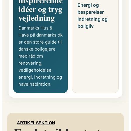
inspirerende
Energi og
idéer og tryg
besparelser
vejledning
Indretning og
boligliv
Danmarks Hus &
Have på danmarks.dk
er den store guide til
danske boligejere
med råd om
renovering,
vedligeholdelse,
energi, indretning og
haveinspiration.
ARTIKELSEKTION