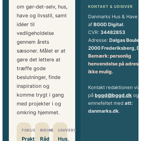
om gør-det-selv, hus,
KONTAKT & UDGIVER
have og livsstil, samt
Danmarks Hus & Have 
idéer til
af
BGGD Digital
.
CVR:
34482853
vedligeholdelse
Adresse:
Dalgas Boule
gennem årets
2000 Frederiksberg, 
sæsoner. Målet er at
Bemærk: personlig
gøre det lettere at
henvendelse på adress
træffe gode
ikke mulig.
beslutninger, finde
inspiration og
Kontakt redaktionen via
komme trygt i gang
på
bggd@bggd.dk
og 
emnefeltet med
att:
med projekter i og
danmarks.dk
.
omkring hjemmet.
FOKUSOMRÅDE
INDHOLD
UNIVERS
Praktiske
Råd
Hus,