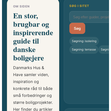
SØG I SITET
OM SIDEN
En stor,
brugbar og
Søg
inspirerende
guide til
Søgning: isolering
danske
Søgning: terrasse
Søgnin
boligejere
Danmarks Hus &
Have samler viden,
inspiration og
konkrete råd til både
små forbedringer og
større boligprojekter.
Her finder du artikler