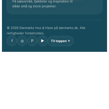
Få sæsonråd, tjeklister og inspiration til
både små og store projekter.
© 2026 Danmarks Hus & Have på danmarks.dk. Alle
rettigheder forbeholdes.
f
◎
P
▶
Til toppen ↑