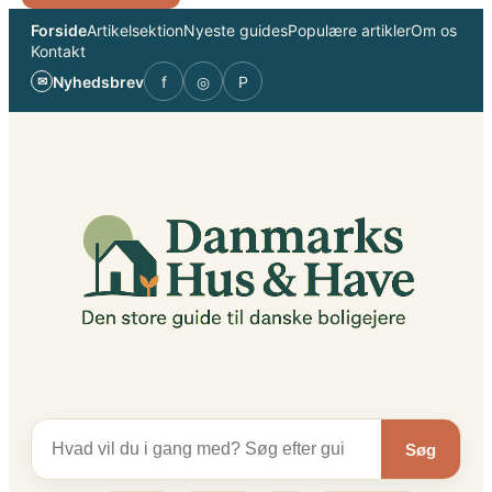
Spring
Forside
Artikelsektion
Nyeste guides
Populære artikler
Om os
til
Kontakt
indhold
Nyhedsbrev
f
◎
P
✉
Søg