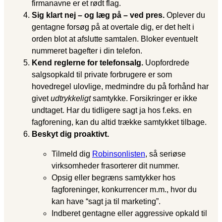
firmanavne er et rødt flag.
Sig klart nej – og læg på – ved pres.
Oplever du
gentagne forsøg på at overtale dig, er det helt i
orden blot at afslutte samtalen. Bloker eventuelt
nummeret bagefter i din telefon.
Kend reglerne for telefonsalg.
Uopfordrede
salgsopkald til private forbrugere er som
hovedregel ulovlige, medmindre du på forhånd har
givet
udtrykkeligt
samtykke. Forsikringer er ikke
undtaget. Har du tidligere sagt ja hos f.eks. en
fagforening, kan du altid trække samtykket tilbage.
Beskyt dig proaktivt.
Tilmeld dig
Robinsonlisten
, så seriøse
virksomheder frasorterer dit nummer.
Opsig eller begræns samtykker hos
fagforeninger, konkurrencer m.m., hvor du
kan have “sagt ja til marketing”.
Indberet gentagne eller aggressive opkald til