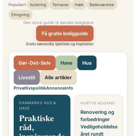
Populært:
Isolering
Terrasse
Hæk
Badeværelse
Elregning
Den store guide til danske boligejere
Få gratis boligguide
Gratis sæsonråd, tjeklister og inspiration
Gør-Det-Selv
Have
Hus
Livsstil
Alle artikler
Privatlivspolitik
Annonceinfo
DANMARKS HUS &
HURTIG ADGANG
G
HAVE
F
Renovering og
Praktiske
o
forbedringer
råd,
i
Vedligeholdelse
året rundt