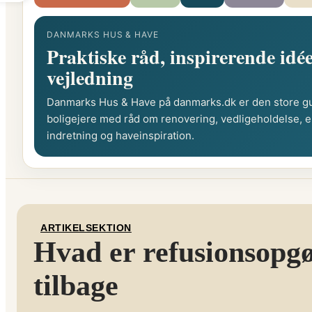
DANMARKS HUS & HAVE
Praktiske råd, inspirerende idée
vejledning
Danmarks Hus & Have på danmarks.dk er den store gu
boligejere med råd om renovering, vedligeholdelse, e
indretning og haveinspiration.
ARTIKELSEKTION
Hvad er refusionsopgør
tilbage