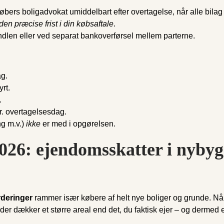
ers boligadvokat umiddelbart efter overtagelse, når alle bilag 
 den præcise frist i din købsaftale
.
dlen eller ved separat bankoverførsel mellem parterne.
ag.
rt.
.
. overtagelsesdag.
ng m.v.)
ikke
er med i opgørelsen.
026: ejendomsskatter i nybygg
rderinger
rammer især købere af helt nye boliger og grunde. Når 
 der dækker et større areal end det, du faktisk ejer – og dermed 