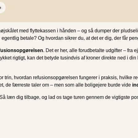
e
, højskålet med flyttekassen i hånden – og så dumper der pludse
egentlig betale? Og hvordan sikrer du, at det er dig, der får pe
fusionsopgørelsen
. Det er her, alle forudbetalte udgifter – fr
et rigtigt, kan det betyde tusindvis af kroner direkte ned i di
or trin, hvordan refusionsopgørelsen fungerer i praksis, hvilke r
det, de færreste taler om – men som alle boligejere burde vide
in
n? Så læn dig tilbage, og lad os tage turen gennem de vigtigste p