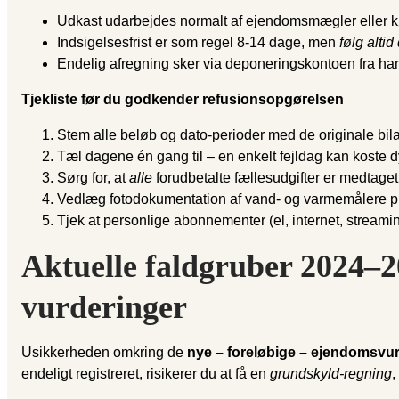
Udkast udarbejdes normalt af ejendomsmægler eller køb
Indsigelsesfrist er som regel 8-14 dage, men
følg altid
Endelig afregning sker via deponeringskontoen fra han
Tjekliste før du godkender refusionsopgørelsen
Stem alle beløb og dato-perioder med de originale bil
Tæl dagene én gang til – en enkelt fejldag kan koste dy
Sørg for, at
alle
forudbetalte fællesudgifter er medtaget
Vedlæg fotodokumentation af vand- og varmemålere pr
Tjek at personlige abonnementer (el, internet, streami
Aktuelle faldgruber 2024–2
vurderinger
Usikkerheden omkring de
nye – foreløbige – ejendomsvu
endeligt registreret, risikerer du at få en
grundskyld-regning
,