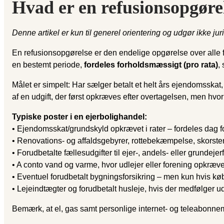
Hvad er en refusionsopgørel
Denne artikel er kun til generel orientering og udgør ikke jur
En refusionsopgørelse er den endelige opgørelse over alle fæ
en bestemt periode,
fordeles forholdsmæssigt (pro rata)
,
Målet er simpelt: Har sælger betalt et helt års ejendomsskat
af en udgift, der først opkræves efter overtagelsen, men hvor 
Typiske poster i en ejerbolighandel:
• Ejendomsskat/grundskyld opkrævet i rater – fordeles dag f
• Renovations- og affaldsgebyrer, rottebekæmpelse, skorsten
• Forudbetalte fællesudgifter til ejer-, andels- eller grunde
• A conto vand og varme, hvor udlejer eller forening opkræ
• Eventuel forudbetalt bygningsforsikring – men kun hvis k
• Lejeindtægter og forudbetalt husleje, hvis der medfølger u
Bemærk, at el, gas samt personlige internet- og teleabonnem