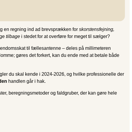
lig en regning ind ad brevsprækken for
skorstensfejning,
nge
tilbage
i stedet for at overføre for meget til sælger?
a ejendomsskat til fællesantenne – deles på millimeteren
n lomme; gøres det forkert, kan du ende med at betale både
egler du skal kende i 2024-2026, og hvilke professionelle der
den
handlen går i hak.
oster, beregningsmetoder og faldgruber, der kan gøre hele