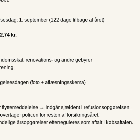
sesdag: 1. september (122 dage tilbage af året).
2,74 kr.
jendomsskat, renovations- og andre gebyrer
orening
tagelsesdagen (foto + aflæsningsskema)
r flyttemeddelelse → indgår sjældent i refusionsopgørelsen.
overtager policen for resten af forsikringsåret.
delige årsopgørelser efterreguleres som aftalt i købsaftalen.