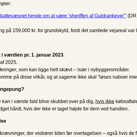
pler:
d skattevæsnet hende om at være ’sheriffen af Guldrankevej’”
(DR,
 på 159.000 kr. for grundskyld, fordi det samlede vejareal var l
 værdien pr. 1. januar 2023
.
 af 2025.
deringer
, som kan ligge helt skævt – især i nybyggerområder.
somme
på disse vilkår, og at sagerne ikke skal “løses naboer ime
pengepung?
e
kan i værste fald blive skubbet over på dig,
hvis ikke
købsaftale
dget hårdt, hvis der ikke er taget højde for dem ved handlen.
lse
krævninger, der vedrører tiden før overtagelsen – også hvis de før