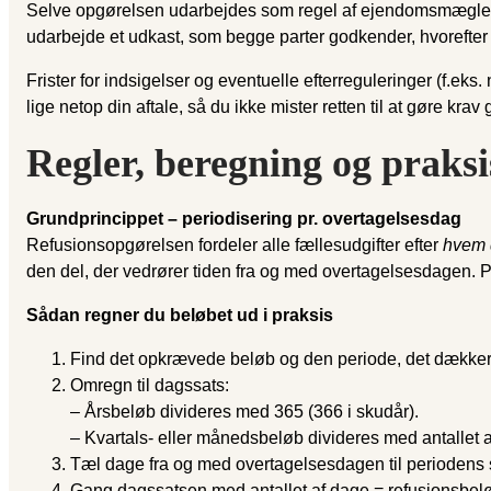
Selve opgørelsen udarbejdes som regel af ejendomsmægleren 
udarbejde et udkast, som begge parter godkender, hvorefter
Frister for indsigelser og eventuelle efterreguleringer (f.ek
lige netop din aftale, så du ikke mister retten til at gøre kra
Regler, beregning og praksi
Grundprincippet – periodisering pr. overtagelsesdag
Refusionsopgørelsen fordeler alle fællesudgifter efter
hvem d
den del, der vedrører tiden fra og med overtagelsesdagen. 
Sådan regner du beløbet ud i praksis
Find det opkrævede beløb og den periode, det dækker (å
Omregn til dagssats:
– Årsbeløb divideres med 365 (366 i skudår).
– Kvartals- eller månedsbeløb divideres med antallet 
Tæl dage fra og med overtagelsesdagen til periodens 
Gang dagssatsen med antallet af dage = refusionsbelø