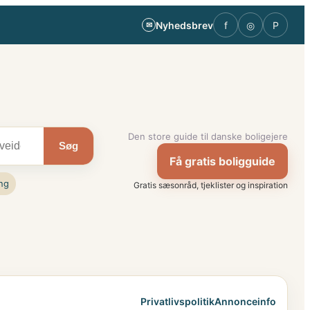
Nyhedsbrev
f
◎
P
✉
Den store guide til danske boligejere
Søg
Få gratis boligguide
ng
Gratis sæsonråd, tjeklister og inspiration
Privatlivspolitik
Annonceinfo