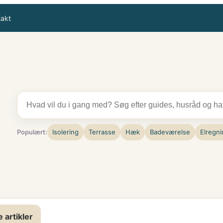
takt
Populært:
Isolering
Terrasse
Hæk
Badeværelse
Elregni
e artikler