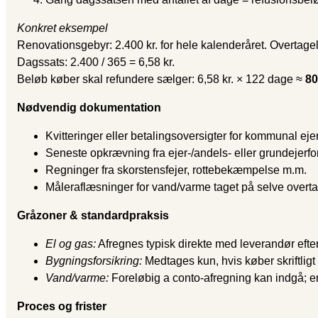
Konkret eksempel
Renovationsgebyr: 2.400 kr. for hele kalenderåret. Overtagel
Dagssats: 2.400 / 365 = 6,58 kr.
Beløb køber skal refundere sælger: 6,58 kr. × 122 dage ≈
80
Nødvendig dokumentation
Kvitteringer eller betalingsoversigter for kommunal e
Seneste opkrævning fra ejer-/andels- eller grundejerf
Regninger fra skorstensfejer, rottebekæmpelse m.m.
Måleraflæsninger for vand/varme taget på selve over
Gråzoner & standardpraksis
El og gas:
Afregnes typisk direkte med leverandør efte
Bygningsforsikring:
Medtages kun, hvis køber skriftligt 
Vand/varme:
Foreløbig a conto-afregning kan indgå; en
Proces og frister