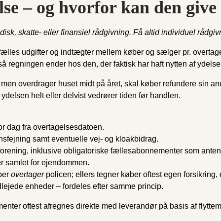
se – og hvorfor kan den give 
idisk, skatte- eller finansiel rådgivning. Få altid individuel råd
lles udgifter og indtægter mellem køber og sælger pr. overtagels
 så regningen ender hos den, der faktisk har haft nytten af ydelse
, men overdrager huset midt på året, skal køber refundere sin an
ydelsen helt eller delvist vedrører tiden før handlen.
or dag fra overtagelsesdatoen.
sfejning samt eventuelle vej- og kloakbidrag.
jerforening, inklusive obligatoriske fællesabonnementer som antenn
ver samlet for ejendommen.
øber
overtager
policen; ellers tegner køber oftest egen forsikring
dlejede enheder – fordeles efter samme princip.
enter oftest afregnes direkte med leverandør på basis af flytte