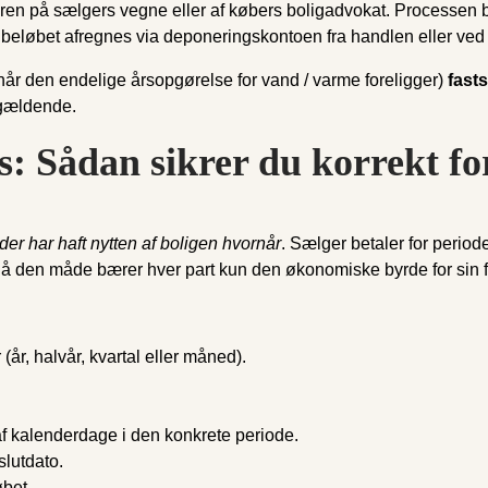
på sælgers vegne eller af købers boligadvokat. Processen bestå
 beløbet afregnes via deponeringskontoen fra handlen eller ved 
s. når den endelige årsopgørelse for vand / varme foreligger)
fast
v gældende.
s: Sådan sikrer du korrekt fo
er har haft nytten af boligen hvornår
. Sælger betaler for period
På den måde bærer hver part kun den økonomiske byrde for sin f
r, halvår, kvartal eller måned).
af kalenderdage i den konkrete periode.
slutdato.
bet.