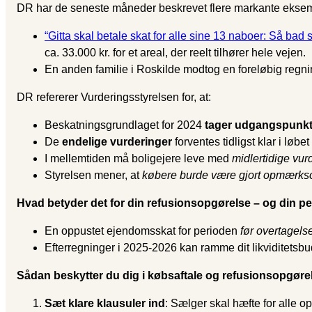
DR har de seneste måneder beskrevet flere markante eksem
“Gitta skal betale skat for alle sine 13 naboer: Så ba
ca. 33.000 kr. for et areal, der reelt tilhører hele vejen.
En anden familie i Roskilde modtog en foreløbig regning
DR refererer Vurderingsstyrelsen for, at:
Beskatningsgrundlaget for 2024
tager udgangspunkt i
De
endelige vurderinger
forventes tidligst klar i løbet
I mellemtiden må boligejere leve med
midlertidige vur
Styrelsen mener, at
købere burde være gjort opmærk
Hvad betyder det for din refusionsopgørelse – og din 
En oppustet ejendomsskat for perioden
før overtagels
Efterregninger i 2025-2026 kan ramme dit likviditetsbu
Sådan beskytter du dig i købsaftale og refusionsopgøre
Sæt klare klausuler ind
: Sælger skal hæfte for alle op