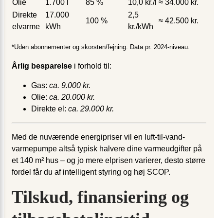
Olie
1.700 l
85 %
10,0 kr./l
≈ 34.000 kr.
Direkte
17.000
2,5
100 %
≈ 42.500 kr.
elvarme
kWh
kr./kWh
*Uden abonnementer og skorsten/fejning. Data pr. 2024-niveau.
Årlig besparelse
i forhold til:
Gas:
ca. 9.000 kr.
Olie:
ca. 20.000 kr.
Direkte el:
ca. 29.000 kr.
Med de nuværende energipriser vil en luft-til-vand-
varmepumpe altså typisk halvere dine varmeudgifter på
et 140 m² hus – og jo mere elprisen varierer, desto større
fordel får du af intelligent styring og høj SCOP.
Tilskud, finansiering og