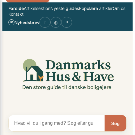
Spring
×
Forside
Artikelsektion
Nyeste guides
Populære artikler
Om os
til
Kontakt
indhold
Nyhedsbrev
f
◎
P
✉
Søg