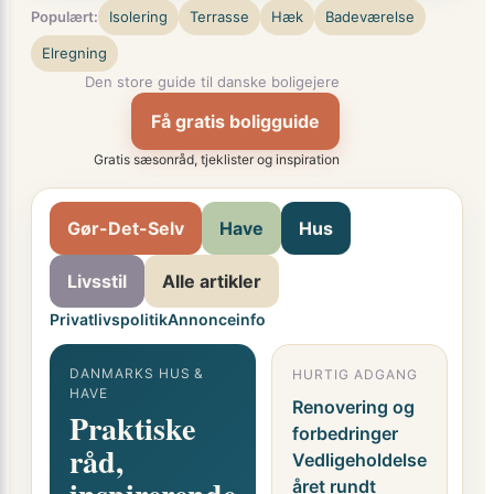
Populært:
Isolering
Terrasse
Hæk
Badeværelse
Elregning
Den store guide til danske boligejere
Få gratis boligguide
Gratis sæsonråd, tjeklister og inspiration
Gør-Det-Selv
Have
Hus
Livsstil
Alle artikler
Privatlivspolitik
Annonceinfo
DANMARKS HUS &
HURTIG ADGANG
G
HAVE
F
Renovering og
Praktiske
o
forbedringer
råd,
i
Vedligeholdelse
året rundt