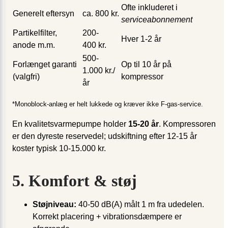
Ofte inkluderet i
Generelt eftersyn
ca. 800 kr.
serviceabonnement
Partikelfilter,
200-
Hver 1-2 år
anode m.m.
400 kr.
500-
Forlænget garanti
Op til 10 år på
1.000 kr./
(valgfri)
kompressor
år
*Monoblock-anlæg er helt lukkede og kræver ikke F-gas-service.
En kvalitetsvarmepumpe holder
15-20 år
. Kompressoren
er den dyreste reservedel; udskiftning efter 12-15 år
koster typisk 10-15.000 kr.
5. Komfort & støj
Støjniveau:
40-50 dB(A) målt 1 m fra udedelen.
Korrekt placering + vibrationsdæmpere er