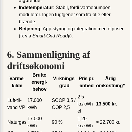
afgørende.
Indetemperatur:
Stabil, fordi varmepumpen
modulerer. Ingen lugtgener som fra olie eller
brænde.
Betjening:
App-styring og integration med elpriser
(fx via
Smart-Grid Ready
).
6. Sammenligning af
driftsøkonomi
Brutto
Varme­
Virknings­
Pris pr.
Årlig
energi­
kilde
grad
enhed
omkostning*
behov
2,5
Luft-til-
17.000
SCOP 3,5 /
kr./kWh
13.500 kr.
vand VP
kWh
COP 2,5
el
17.000
1,20
Naturgas
90 %
≈ 22.700 kr.
kWh
kr./kWh