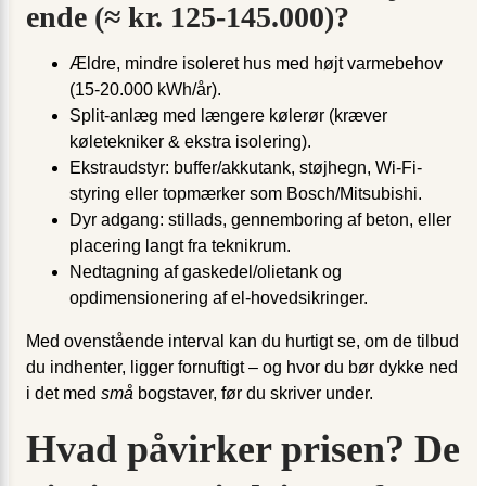
ende (≈ kr. 125-145.000)?
Ældre, mindre isoleret hus med højt varmebehov
(15-20.000 kWh/år).
Split-anlæg med længere kølerør (kræver
køletekniker & ekstra isolering).
Ekstraudstyr: buffer/akkutank, støjhegn, Wi-Fi-
styring eller topmærker som Bosch/Mitsubishi.
Dyr adgang: stillads, gennemboring af beton, eller
placering langt fra teknikrum.
Nedtagning af gaskedel/olietank og
opdimensionering af el-hovedsikringer.
Med ovenstående interval kan du hurtigt se, om de tilbud
du indhenter, ligger fornuftigt – og hvor du bør dykke ned
i det med
små
bogstaver, før du skriver under.
Hvad påvirker prisen? De