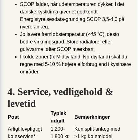
SCOP falder, når udetemperaturen dykker. I det
danske kystklima giver et godkendt
Energistyrelses­data-grundlag SCOP 3,5-4,0 på
nyere anlæg.
Jo lavere fremløbstemperatur (
<45 °C
), desto
bedre virkningsgrad. Store radiatorer eller
gulvvarme løfter SCOP mærkbart.
I kolde zoner (fx Midtjylland, Nordjylland) skal du
regne med 5-10 % højere elforbrug end i kystnære
områder.
4. Service, vedligehold &
levetid
Typisk
Post
Bemærkninger
udgift
Årligt lovpligtigt
1.200-
Kun split-anlæg med
køleservice*
1.800 kr.
>1 kg kølemiddel