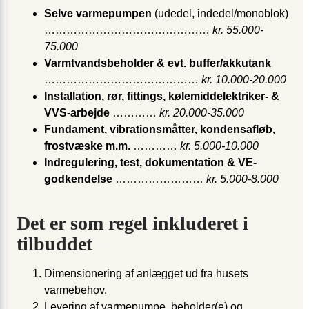
Selve varmepumpen
(udedel, indedel/monoblok)
………………………………………
kr. 55.000-
75.000
Varmtvandsbeholder & evt. buffer/akkutank
……………………………………
kr. 10.000-20.000
Installation, rør, fittings, kølemiddelektriker- &
VVS-arbejde
…………
kr. 20.000-35.000
Fundament, vibrationsmåtter, kondensafløb,
frostvæske m.m.
…………
kr. 5.000-10.000
Indregulering, test, dokumentation & VE-
godkendelse
……………………
kr. 5.000-8.000
Det er som regel inkluderet i
tilbuddet
Dimensionering af anlægget ud fra husets
varmebehov.
Levering af varmepumpe, beholder(e) og