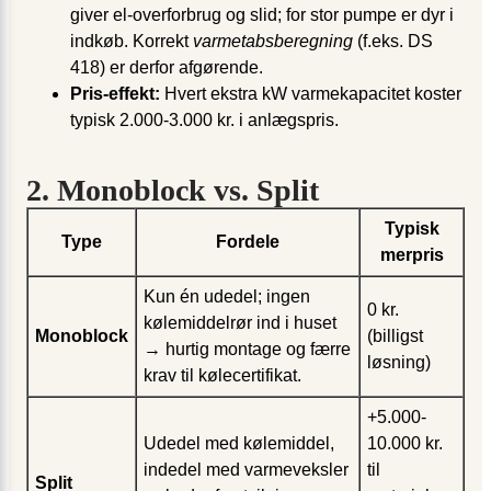
giver el-overforbrug og slid; for stor pumpe er dyr i
indkøb. Korrekt
varmetabsberegning
(f.eks. DS
418) er derfor afgørende.
Pris-effekt:
Hvert ekstra kW varme­kapacitet koster
typisk 2.000-3.000 kr. i anlægspris.
2. Monoblock vs. Split
Typisk
Type
Fordele
merpris
Kun én udedel; ingen
0 kr.
kølemiddelrør ind i huset
Monoblock
(billigst
→ hurtig montage og færre
løsning)
krav til køle­certifikat.
+5.000-
Udedel med kølemiddel,
10.000 kr.
indedel med varme­veksler
til
Split