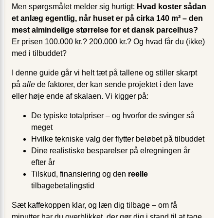
Men spørgsmålet melder sig hurtigt:
Hvad koster sådan
et anlæg egentlig, når huset er på cirka 140 m² – den
mest almindelige størrelse for et dansk parcelhus?
Er prisen 100.000 kr.? 200.000 kr.? Og hvad får du (ikke)
med i tilbuddet?
I denne guide går vi helt tæt på tallene og stiller skarpt
på
alle
de faktorer, der kan sende projektet i den lave
eller høje ende af skalaen. Vi kigger på:
De typiske totalpriser – og hvorfor de svinger så
meget
Hvilke tekniske valg der flytter beløbet på tilbuddet
Dine realistiske besparelser på elregningen år
efter år
Tilskud, finansiering og den
reelle
tilbagebetalingstid
Sæt kaffekoppen klar, og læn dig tilbage – om få
minutter har du overblikket, der gør dig i stand til at tage