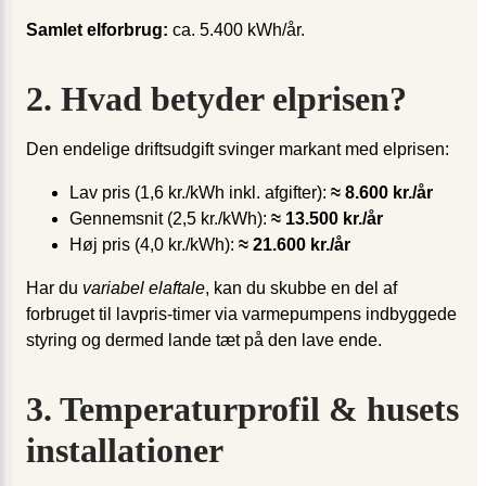
Samlet elforbrug:
ca. 5.400 kWh/år.
2. Hvad betyder elprisen?
Den endelige driftsudgift svinger markant med el­prisen:
Lav pris (1,6 kr./kWh inkl. afgifter):
≈ 8.600 kr./år
Gennemsnit (2,5 kr./kWh):
≈ 13.500 kr./år
Høj pris (4,0 kr./kWh):
≈ 21.600 kr./år
Har du
variabel el­aftale
, kan du skubbe en del af
forbruget til lavpris-timer via varmepumpens indbyggede
styring og dermed lande tæt på den lave ende.
3. Temperaturprofil & husets
installationer