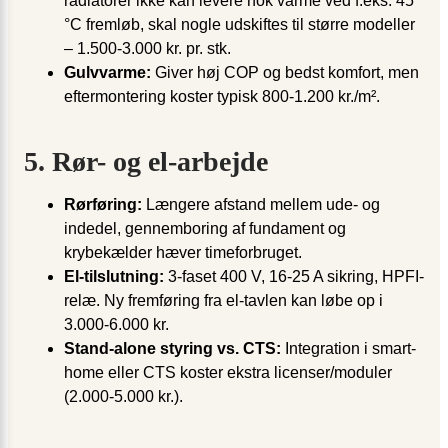
radiatorer ikke kan levere nok varme ved f.eks. 45
°C fremløb, skal nogle udskiftes til større modeller
– 1.500-3.000 kr. pr. stk.
Gulvvarme:
Giver høj COP og bedst komfort, men
efter­montering koster typisk 800-1.200 kr./m².
5. Rør- og el-arbejde
Rørføring:
Længere afstand mellem ude- og
indedel, gennemboring af fundament og
krybekælder hæver timeforbruget.
El-tilslutning:
3-faset 400 V, 16-25 A sikring, HPFI-
relæ. Ny fremføring fra el-tavlen kan løbe op i
3.000-6.000 kr.
Stand-alone styring vs. CTS:
Integration i smart-
home eller CTS koster ekstra licenser/moduler
(2.000-5.000 kr.).