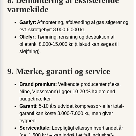
8. Demontering af eksisterende
varmekilde
Gasfyr:
Afmontering, afblænding af gas stigerør og
evt. skrotgebyr: 3.000-6.000 kr.
Oliefyr:
Tømning, rensning og destruktion af
olietank: 8.000-15.000 kr. (tilskud kan søges til
sløjfning).
9. Mærke, garanti og service
Brand premium:
Velkendte producenter (f.eks.
Nibe, Viessmann) ligger 10-20 % højere end
budgetmærker.
Garanti:
5-10 års udvidet kompressor- eller total­
garanti kan koste 3.000-7.000 kr., men giver
tryghed.
Serviceaftale:
Lovpligtigt eftersyn hvert andet år
(ca. 1.500 kr.) – kan indgå i et “all inclusive”-