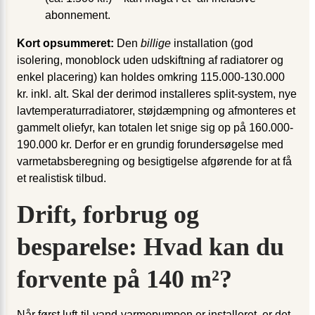
abonnement.
Kort opsummeret:
Den
billige
installation (god
isolering, monoblock uden udskiftning af radiatorer og
enkel placering) kan holdes omkring 115.000-130.000
kr. inkl. alt. Skal der derimod installeres split-system, nye
lavtemperatur­radiatorer, støjdæmpning og afmonteres et
gammelt olie­fyr, kan totalen let snige sig op på 160.000-
190.000 kr. Derfor er en grundig forundersøgelse med
varme­tabsberegning og besigtigelse afgørende for at få
et realistisk tilbud.
Drift, forbrug og
besparelse: Hvad kan du
forvente på 140 m²?
Når først luft-til-vand-varmepumpen er installeret, er det