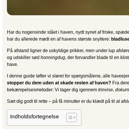
Har du nogensinde stået i haven, nydt synet af friske, spæde
har du allerede mødt en af havens største snyltere:
bladlus
På afstand ligner de uskyldige prikker, men under lup afslør
og udskiller sød
honningdug
, der forvandler blade til en kl
have.
I denne guide løfter vi sløret for spørgsmålene, alle haveejere
stopper du dem uden at skade resten af haven?
Fra dere
bekæmpelsesmetoder: Vi tager dig igennem
trinvise, doku
Sæt dig godt til rette – på få minutter er du klædt på til at a
Indholdsfortegnelse