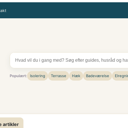
takt
Populært:
Isolering
Terrasse
Hæk
Badeværelse
Elregni
e artikler