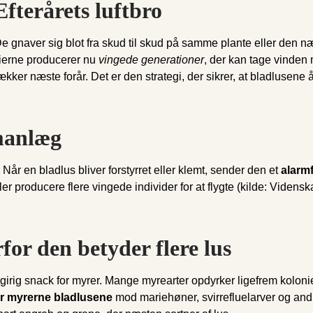
terårets luftbro
De gnaver sig blot fra skud til skud på samme plante eller den 
nierne producerer nu
vingede generationer
, der kan tage vinden m
er næste forår. Det er den strategi, der sikrer, at bladlusene år
manlæg
. Når en bladlus bliver forstyrret eller klemt, sender den et
alarm
 producere flere vingede individer for at flygte (kilde: Videnskab
for den betyder flere lus
rgirig snack for myrer. Mange myrearter opdyrker ligefrem kolo
er myrerne bladlusene
mod mariehøner, svirrefluelarver og andr