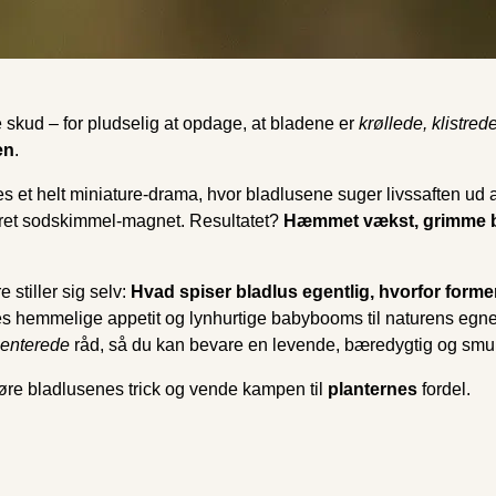
 skud – for pludselig at opdage, at bladene er
krøllede, klistred
en
.
es et helt miniature-drama, hvor bladlusene suger livssaften ud 
istret sodskimmel-magnet. Resultatet?
Hæmmet vækst, grimme bl
 stiller sig selv:
Hvad spiser bladlus egentlig, hvorfor formere
s hemmelige appetit og lynhurtige babybooms til naturens e
menterede
råd, så du kan bevare en levende, bæredygtig og smuk
fsløre bladlusenes trick og vende kampen til
planternes
fordel.