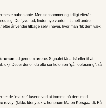
nærmeste naboplante. Men sensommer og tidligt efterår
ed sig. De flyver ud, finder nye værter – tit helt andre
 efter år vender tilbage selv i haver, hvor man “fik dem væk
feromon
ud gennem rørene. Signalet får artsfæller til at
.dk). Det er derfor, du ofte ser kolonien “gå i opløsning”, så
nierne: de “malker” lusene ved at tromme på dem med
e rovdyr (kilde: Idenyt.dk v. hortonom Maren Korsgaard). På