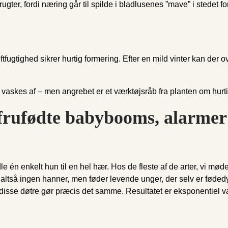
er, fordi næring går til spilde i bladlusenes ”mave” i stedet for 
uftfugtighed sikrer hurtig formering. Efter en mild vinter kan der
skes af – men angrebet er et værktøjsråb fra planten om hurtig
rufødte babybooms, alarmer v
dle én enkelt hun til en hel hær. Hos de fleste af de arter, vi mø
ltså ingen hanner, men føder levende unger, der selv er fødedyg
f disse døtre gør præcis det samme. Resultatet er eksponentiel væk