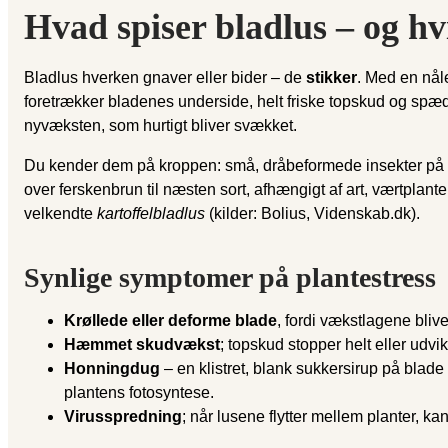
Hvad spiser bladlus – og hv
Bladlus hverken gnaver eller bider – de
stikker
. Med en nål
foretrækker bladenes underside, helt friske topskud og spæd
nyvæksten, som hurtigt bliver svækket.
Du kender dem på kroppen: små, dråbeformede insekter på
over ferskenbrun til næsten sort, afhængigt af art, værtplan
velkendte
kartoffelbladlus
(kilder: Bolius, Videnskab.dk).
Synlige symptomer på plantestress
Krøllede eller deforme blade
, fordi vækstlagene bliv
Hæmmet skudvækst
; topskud stopper helt eller udv
Honningdug
– en klistret, blank sukkersirup på blade
plantens fotosyntese.
Virusspredning
; når lusene flytter mellem planter, 