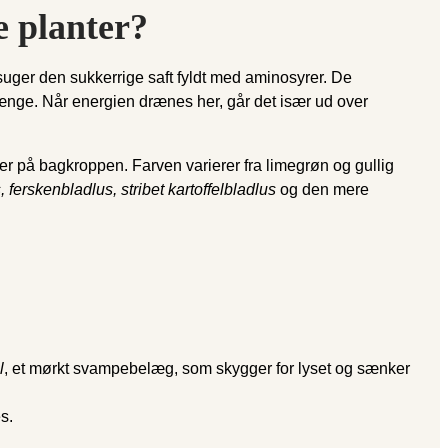
e planter?
uger den sukkerrige saft fyldt med aminosyrer. De
rænge. Når energien drænes her, går det især ud over
er på bagkroppen. Farven varierer fra limegrøn og gullig
 ferskenbladlus, stribet kartoffelbladlus
og den mere
l
, et mørkt svampebelæg, som skygger for lyset og sænker
s.