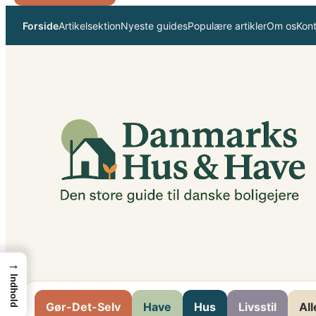
Spring
Forside
Artikelsektion
Nyeste guides
Populære artikler
Om os
Kon
til
indhold
→
Indhold
Gør-Det-Selv
Have
Hus
Livsstil
All