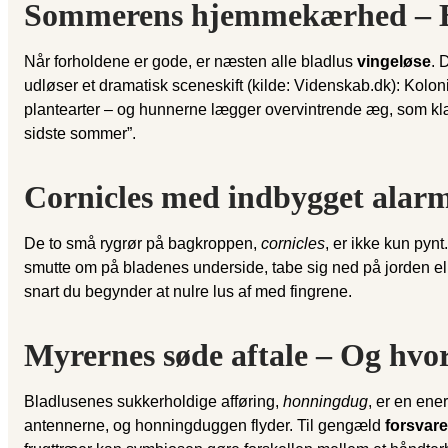
Sommerens hjemmekærhed – Ef
Når forholdene er gode, er næsten alle bladlus
vingeløse
. 
udløser et dramatisk sceneskift (kilde: Videnskab.dk): Kolo
plantearter – og hunnerne lægger overvintrende æg, som klækk
sidste sommer”.
Cornicles med indbygget alar
De to små rygrør på bagkroppen,
cornicles
, er ikke kun pynt
smutte om på bladenes underside, tabe sig ned på jorden eller
snart du begynder at nulre lus af med fingrene.
Myrernes søde aftale – Og hvor
Bladlusenes sukkerholdige afføring,
honningdug
, er en ene
antennerne, og honningduggen flyder. Til gengæld
forsvar