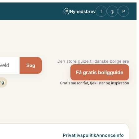
Nyhedsbrev
f
◎
P
✉
Den store guide til danske boligejere
Søg
Få gratis boligguide
ng
Gratis sæsonråd, tjeklister og inspiration
Privatlivspolitik
Annonceinfo