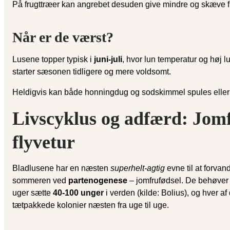
På frugttræer kan angrebet desuden give mindre og skæve frugt
Når er de værst?
Lusene topper typisk i
juni-juli
, hvor lun temperatur og høj l
starter sæsonen tidligere og mere voldsomt.
Heldigvis kan både honningdug og sodskimmel spules eller va
Livscyklus og adfærd: Jomf
flyvetur
Bladlusene har en næsten
superhelt-agtig
evne til at forvan
sommeren ved
partenogenese
– jomfrufødsel. De behøver a
uger sætte
40-100 unger
i verden (kilde: Bolius), og hver a
tætpakkede kolonier næsten fra uge til uge.