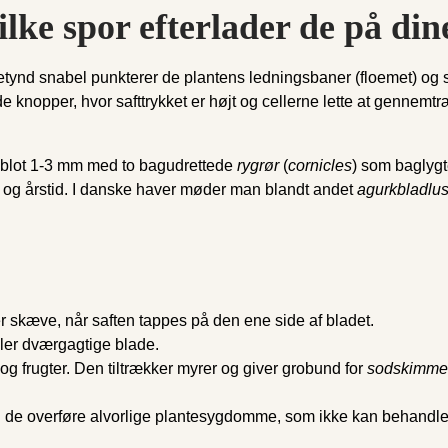
ilke spor efterlader de på din
etynd snabel punkterer de plantens ledningsbaner (floemet) og s
e knopper, hvor safttrykket er højt og cellerne lette at gennemt
 blot 1-3 mm med to bagudrettede
rygrør
(
cornicles
) som baglygt
te og årstid. I danske haver møder man blandt andet
agurkbladlus,
er skæve, når saften tappes på den ene side af bladet.
ikler dværgagtige blade.
 og frugter. Den tiltrækker myrer og giver grobund for
sodskimme
kan de overføre alvorlige plantesygdomme, som ikke kan behandle