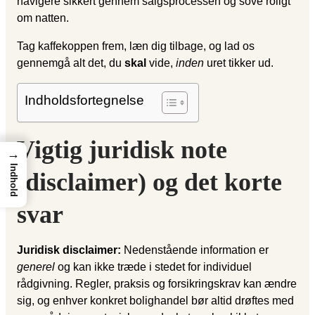
navigere sikkert gennem salgsprocessen og sove roligt
om natten.
Tag kaffekoppen frem, læn dig tilbage, og lad os
gennemgå alt det, du
skal
vide,
inden
uret tikker ud.
Indholdsfortegnelse
Vigtig juridisk note
→
Indhold
(disclaimer) og det korte
svar
Juridisk disclaimer:
Nedenstående information er
generel
og kan ikke træde i stedet for individuel
rådgivning. Regler, praksis og forsikringskrav kan ændre
sig, og enhver konkret bolighandel bør altid drøftes med