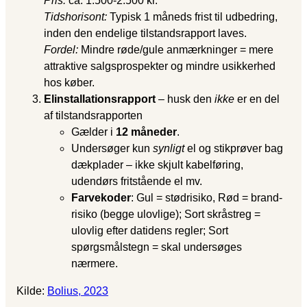
Pris:
ca. 1.500-2.500 kr.
Tidshorisont:
Typisk 1 måneds frist til udbedring,
inden den endelige tilstandsrapport laves.
Fordel:
Mindre røde/gule anmærkninger = mere
attraktive salgsprospekter og mindre usikkerhed
hos køber.
Elinstallationsrapport
– husk den
ikke
er en del
af tilstandsrapporten
Gælder i
12 måneder
.
Undersøger kun
synligt
el og stikprøver bag
dækplader – ikke skjult kabelføring,
udendørs fritstående el mv.
Farvekoder
: Gul = stød­risiko, Rød = brand­
risiko (begge ulovlige); Sort skråstreg =
ulovlig efter datidens regler; Sort
spørgsmålstegn = skal undersøges
nærmere.
Kilde:
Bolius, 2023