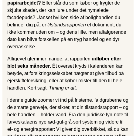
papirarbejdet?
Eller står du som køber og frygter de
skjulte skader, der kan lure under det nymalede
facadepuds? Uanset hvilken side af bolighandlen du
befinder dig på, er
tilstandsrapporten
et dokument, du
ikke kommer uden om – og dens lille, men altafgørende
dato kan blive forskellen på en tryg handel og en dyr
overraskelse.
Alligevel glemmer mange, at rapporten
udløber efter
blot seks måneder
. Ét overset kryds i kalenderen kan
betyde, at forsikringsselskabet nægter at give tilbud på
ejerskifteforsikring, eller at køber mister tilliden til hele
handlen. Kort sagt:
Timing er alt
.
I denne guide zoomer vi ind på fristerne, faldgruberne og
de smarte genveje, der sikrer, at din tilstandsrapport – og
hele handlen – holder vand. Fra den juridiske lyn-note til
farveskalaens nye rød-gul-grå-sort system og videre til
el- og energirapporter: Vi giver dig overblikket, så du kan