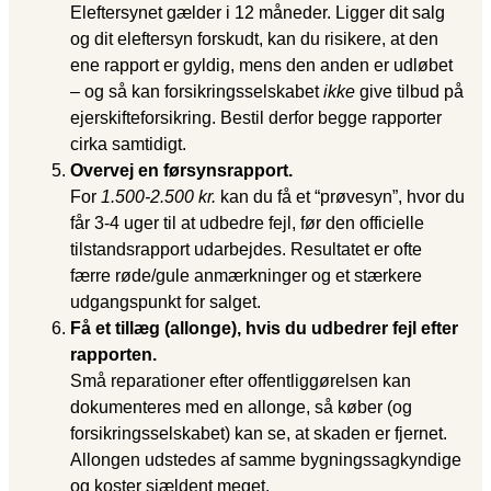
Eleftersynet gælder i 12 måneder. Ligger dit salg
og dit eleftersyn forskudt, kan du risikere, at den
ene rapport er gyldig, mens den anden er udløbet
– og så kan forsikringsselskabet
ikke
give tilbud på
ejerskifteforsikring. Bestil derfor begge rapporter
cirka samtidigt.
Overvej en førsynsrapport.
For
1.500-2.500 kr.
kan du få et “prøvesyn”, hvor du
får 3-4 uger til at udbedre fejl, før den officielle
tilstandsrapport udarbejdes. Resultatet er ofte
færre røde/gule anmærkninger og et stærkere
udgangspunkt for salget.
Få et tillæg (allonge), hvis du udbedrer fejl efter
rapporten.
Små reparationer efter offentliggørelsen kan
dokumenteres med en allonge, så køber (og
forsikringsselskabet) kan se, at skaden er fjernet.
Allongen udstedes af samme bygningssagkyndige
og koster sjældent meget.