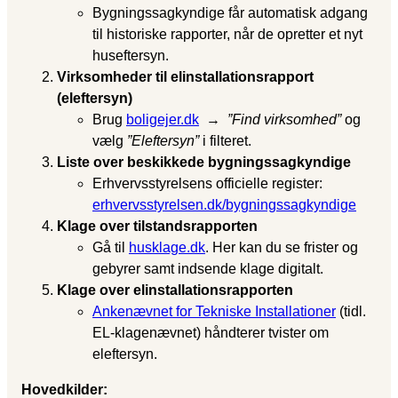
Bygningssagkyndige får automatisk adgang
til historiske rapporter, når de opretter et nyt
huseftersyn.
Virksomheder til elinstallationsrapport
(eleftersyn)
Brug
boligejer.dk
→
”Find virksomhed”
og
vælg
”Eleftersyn”
i filteret.
Liste over beskikkede bygningssagkyndige
Erhvervsstyrelsens officielle register:
erhvervsstyrelsen.dk/bygningssagkyndige
Klage over tilstandsrapporten
Gå til
husklage.dk
. Her kan du se frister og
gebyrer samt indsende klage digitalt.
Klage over elinstallationsrapporten
Ankenævnet for Tekniske Installationer
(tidl.
EL-klagenævnet) håndterer tvister om
eleftersyn.
Hovedkilder: