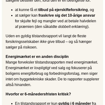
sælgere bestiller den, fordi den er en betingelse for:
at kunne få et
tilbud på ejerskifteforsikring
, og
at sælger kan
fraskrive sig det 10-årige ansvar
for skjulte fejl og mangler ved at betale halvdelen
af præmien (den såkaldte
dobbelt erklæring
).
Uden en gyldig tilstandsrapport vil langt de fleste
forsikringsselskaber
ikke
give tilbud – og så hænger
sælger på risikoen.
Energimærket er en anden disciplin
Mange forveksler tilstandsrapporten med energimærket.
Energimærket er
lovpligtigt
ved salg og fokuserer på
boligens energiforbrug og forbedringsforslag, men siger
intet om byggetekniske skader. De to rapporter supplerer
altså hinanden.
Hvorfor er 6-månedersfristen kritisk?
En tilstandsrapport er kun
gyldig i 6 måneder
fra