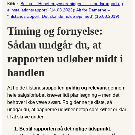
Kilder:
Bolius – “Huseftersynsordningen – tilstandsrapport og
elinstallationsrapport” (14.03.2023)
;
Alt for Damerne –
“Tilstandsrapport: Det skal du holde øje med” (15.08.2019)
.
Timing og fornyelse:
Sådan undgår du, at
rapporten udløber midt i
handlen
At holde tilstandsrapporten
gyldig og relevant
gennem
hele salgsforløbet kræver lidt planlægning – men det
behøver ikke være svært. Følg denne tjekliste, så
undgår du, at papirerne udløber netop som køber er klar
til at skrive under:
Bestil rapporten på det rigtige tidspunkt.