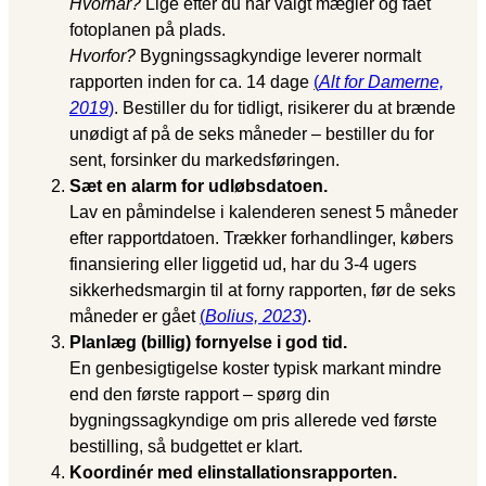
Hvornår?
Lige efter du har valgt mægler og fået
fotoplanen på plads.
Hvorfor?
Bygningssagkyndige leverer normalt
rapporten inden for ca. 14 dage
(
Alt for Damerne,
2019
)
. Bestiller du for tidligt, risikerer du at brænde
unødigt af på de seks måneder – bestiller du for
sent, forsinker du markedsføringen.
Sæt en alarm for udløbsdatoen.
Lav en påmindelse i kalenderen senest 5 måneder
efter rapportdatoen. Trækker forhandlinger, købers
finansiering eller liggetid ud, har du 3-4 ugers
sikkerhedsmargin til at forny rapporten, før de seks
måneder er gået
(
Bolius, 2023
)
.
Planlæg (billig) fornyelse i god tid.
En genbesigtigelse koster typisk markant mindre
end den første rapport – spørg din
bygningssagkyndige om pris allerede ved første
bestilling, så budgettet er klart.
Koordinér med elinstallationsrapporten.