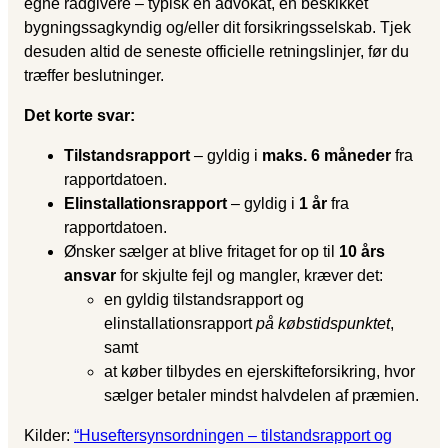
egne rådgivere – typisk en advokat, en beskikket
bygningssagkyndig og/eller dit forsikringsselskab. Tjek
desuden altid de seneste officielle retningslinjer, før du
træffer beslutninger.
Det korte svar:
Tilstandsrapport
– gyldig i
maks. 6 måneder
fra
rapportdatoen.
Elinstallationsrapport
– gyldig i
1 år
fra
rapportdatoen.
Ønsker sælger at blive fritaget for op til
10 års
ansvar
for skjulte fejl og mangler, kræver det:
en gyldig tilstandsrapport og
elinstallationsrapport
på købstidspunktet
,
samt
at køber tilbydes en ejerskifteforsikring, hvor
sælger betaler mindst halvdelen af præmien.
Kilder:
“Huseftersynsordningen – tilstandsrapport og