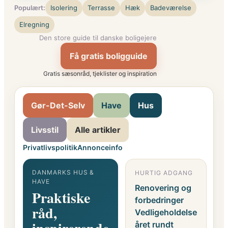
Populært:
Isolering
Terrasse
Hæk
Badeværelse
Elregning
Den store guide til danske boligejere
Få gratis boligguide
Gratis sæsonråd, tjeklister og inspiration
Gør-Det-Selv
Have
Hus
Livsstil
Alle artikler
Privatlivspolitik
Annonceinfo
DANMARKS HUS &
HURTIG ADGANG
G
HAVE
F
Renovering og
Praktiske
o
forbedringer
råd,
i
Vedligeholdelse
året rundt