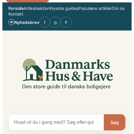
Spring
Forside
Artikelsektion
Nyeste guides
Populære artikler
Om os
til
Kontakt
indhold
Nyhedsbrev
f
◎
P
✉
Søg