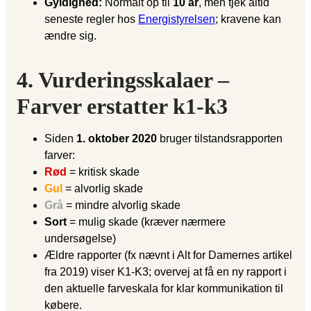
Gyldighed:
Normalt op til
10 år
, men tjek altid
seneste regler hos
Energistyrelsen
; kravene kan
ændre sig.
4. Vurderingsskalaer –
Farver erstatter k1-k3
Siden
1. oktober 2020
bruger tilstandsrapporten
farver:
Rød
= kritisk skade
Gul
= alvorlig skade
Grå
= mindre alvorlig skade
Sort
= mulig skade (kræver nærmere
undersøgelse)
Ældre rapporter (fx nævnt i Alt for Damernes artikel
fra 2019) viser K1-K3; overvej at få en ny rapport i
den aktuelle farveskala for klar kommunikation til
købere.