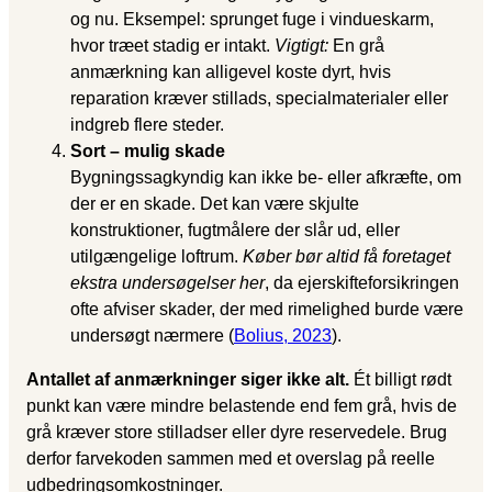
og nu. Eksempel: sprunget fuge i vindueskarm,
hvor træet stadig er intakt.
Vigtigt:
En grå
anmærkning kan alligevel koste dyrt, hvis
reparation kræver stillads, specialmaterialer eller
indgreb flere steder.
Sort – mulig skade
Bygningssagkyndig kan ikke be- eller afkræfte, om
der er en skade. Det kan være skjulte
konstruktioner, fugtmålere der slår ud, eller
utilgængelige loftrum.
Køber bør altid få foretaget
ekstra undersøgelser her
, da ejerskifteforsikringen
ofte afviser skader, der med rimelighed burde være
undersøgt nærmere (
Bolius, 2023
).
Antallet af anmærkninger siger ikke alt.
Ét billigt rødt
punkt kan være mindre belastende end fem grå, hvis de
grå kræver store stilladser eller dyre reservedele. Brug
derfor farvekoden sammen med et overslag på reelle
udbedrings­omkostninger.