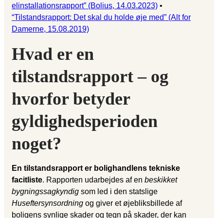
elinstallationsrapport” (Bolius, 14.03.2023)
•
“Tilstandsrapport: Det skal du holde øje med” (Alt for
Damerne, 15.08.2019)
Hvad er en
tilstandsrapport – og
hvorfor betyder
gyldighedsperioden
noget?
En tilstandsrapport er bolighandlens tekniske
facitliste
. Rapporten udarbejdes af en
beskikket
bygningssagkyndig
som led i den statslige
Huseftersynsordning
og giver et øjebliksbillede af
boligens synlige skader og tegn på skader, der kan