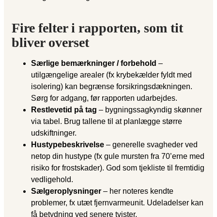
Fire felter i rapporten, som tit
bliver overset
Særlige bemærkninger / forbehold
–
utilgængelige arealer (fx krybekælder fyldt med
isolering) kan begrænse forsikrings­dækningen.
Sørg for adgang, før rapporten udarbejdes.
Restlevetid på tag
– bygningssagkyndig skønner
via tabel. Brug tallene til at planlægge større
udskiftninger.
Hustypebeskrivelse
– generelle svagheder ved
netop din hustype (fx gule mursten fra 70’erne med
risiko for frostskader). God som tjekliste til fremtidig
vedligehold.
Sælgeroplysninger
– her noteres kendte
problemer, fx utæt fjernvarmeunit. Udeladelser kan
få betydning ved senere tvister.