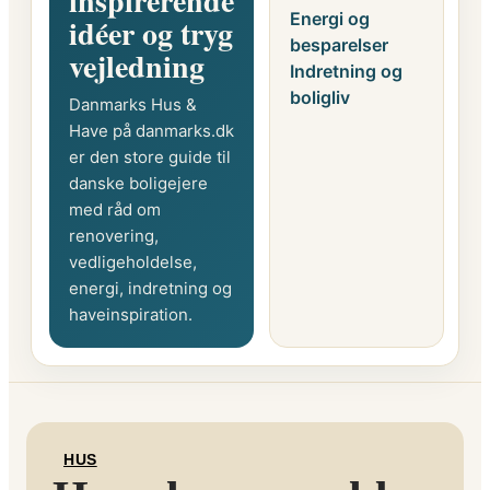
inspirerende
Energi og
idéer og tryg
besparelser
vejledning
Indretning og
boligliv
Danmarks Hus &
Have på danmarks.dk
er den store guide til
danske boligejere
med råd om
renovering,
vedligeholdelse,
energi, indretning og
haveinspiration.
HUS