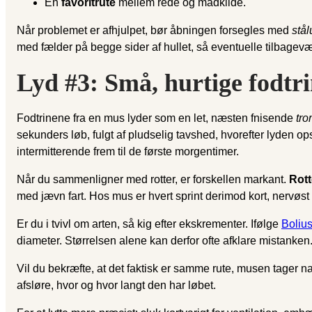
En
favoritrute
mellem rede og madkilde.
Når problemet er afhjulpet, bør åbningen forsegles med
stål
med fælder på begge sider af hullet, så eventuelle tilbagev
Lyd #3: Små, hurtige fodtr
Fodtrinene fra en mus lyder som en let, næsten fnisende
tr
sekunders løb, fulgt af pludselig tavshed, hvorefter lyden ops
intermitterende frem til de første morgentimer.
Når du sammenligner med rotter, er forskellen markant.
Rott
med jævn fart. Hos mus er hvert sprint derimod kort, nervøst 
Er du i tvivl om arten, så kig efter ekskrementer. Ifølge
Boliu
diameter. Størrelsen alene kan derfor ofte afklare mistanken
Vil du bekræfte, at det faktisk er samme rute, musen tager n
afsløre, hvor og hvor langt den har løbet.