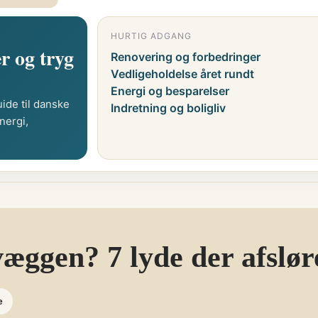
HURTIG ADGANG
r og tryg
Renovering og forbedringer
Vedligeholdelse året rundt
Energi og besparelser
ide til danske
Indretning og boligliv
nergi,
æggen? 7 lyde der afslø
e