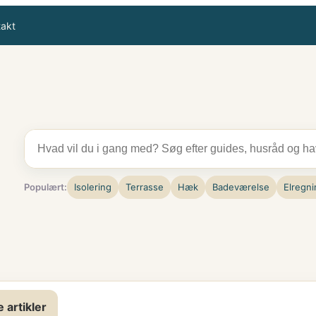
takt
Populært:
Isolering
Terrasse
Hæk
Badeværelse
Elregni
e artikler