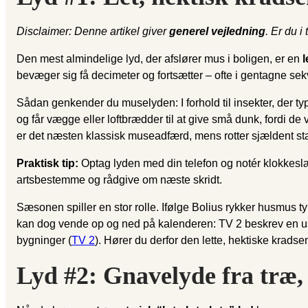
Disclaimer: Denne artikel giver
generel vejledning
. Er du i
Den mest almindelige lyd, der afslører mus i boligen, er en
l
bevæger sig få decimeter og fortsætter – ofte i gentagne sek
Sådan genkender du muselyden: I forhold til insekter, der t
og får vægge eller loftbrædder til at give små dunk, fordi de ve
er det næsten klassisk museadfærd, mens rotter sjældent st
Praktisk tip:
Optag lyden med din telefon og notér klokkeslæt 
artsbestemme og rådgive om næste skridt.
Sæsonen spiller en stor rolle. Ifølge Bolius rykker husmus ty
kan dog vende op og ned på kalenderen: TV 2 beskrev en us
bygninger (
TV 2
). Hører du derfor den lette, hektiske krads
Lyd #2: Gnavelyde fra træ, 