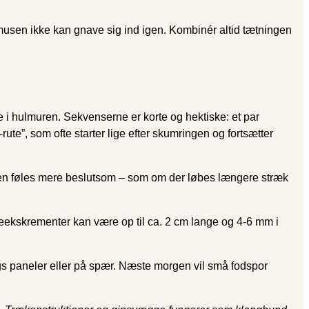
t musen ikke kan gnave sig ind igen. Kombinér altid tætningen
e i hulmuren. Sekvenserne er korte og hektiske: et par
rute”, som ofte starter lige efter skumringen og fortsætter
n føles mere beslutsom – som om der løbes længere stræk
tteekskrementer kan være op til ca. 2 cm lange og 4-6 mm i
angs paneler eller på spær. Næste morgen vil små fodspor