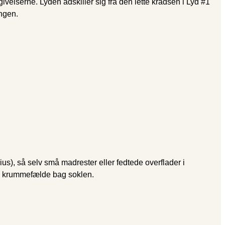
givelserne. Lyden adskiller sig fra den lette kradsen i Lyd #1
ngen.
ius), så selv små madrester eller fedtede overflader i
 en krummefælde bag soklen.