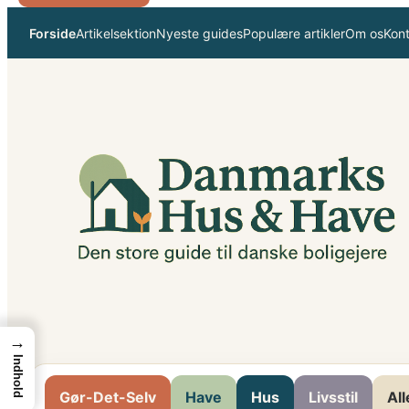
Spring
Forside
Artikelsektion
Nyeste guides
Populære artikler
Om os
Kon
til
indhold
→
Indhold
Gør-Det-Selv
Have
Hus
Livsstil
All