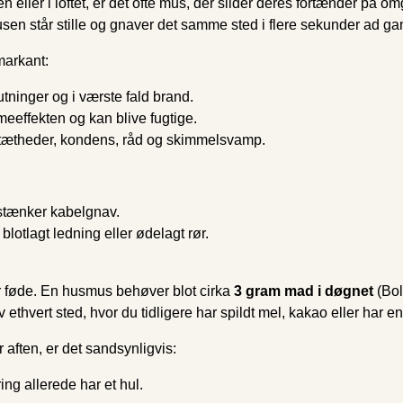
eller i loftet, er det ofte mus, der slider deres fortænder på om
sen står stille og gnaver det samme sted i flere sekunder ad ga
 markant:
utninger og i værste fald brand.
ee­ffekten og kan blive fugtige.
tætheder, kondens, råd og skimmelsvamp.
istænker kabelgnav.
lotlagt ledning eller ødelagt rør.
er føde. En husmus behøver blot cirka
3 gram mad i døgnet
(Bol
ethvert sted, hvor du tidligere har spildt mel, kakao eller har
aften, er det sandsynligvis:
ng allerede har et hul.