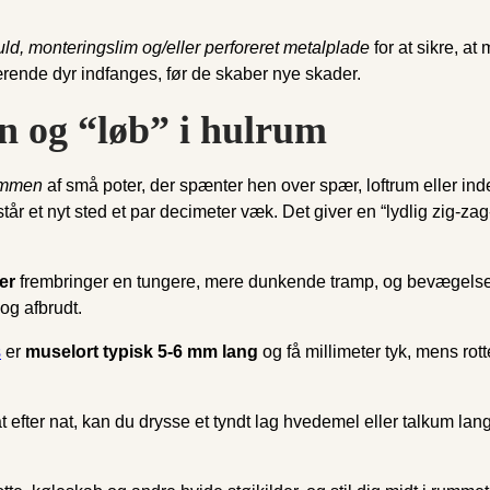
uld, monteringslim og/eller perforeret metalplade
for at sikre, a
ærende dyr indfanges, før de skaber nye skader.
in og “løb” i hulrum
ommen
af små poter, der spænter hen over spær, loftrum eller ind
tår et nyt sted et par decimeter væk. Det giver en “lydlig zig-zag-
er
frembringer en tungere, mere dunkende tramp, og bevægelse
og afbrudt.
s
er
muselort typisk 5-6 mm lang
og få millimeter tyk, mens ro
.
at efter nat, kan du drysse et tyndt lag hvedemel eller talkum l