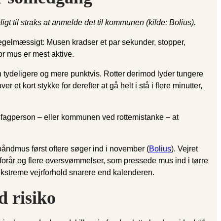
ligt til straks at anmelde det til kommunen (kilde: Bolius).
uregelmæssigt: Musen kradser et par sekunder, stopper,
or mus er mest aktive.
n tydeligere og mere punktvis. Rotter derimod lyder tungere
 et kort stykke for derefter at gå helt i stå i flere minutter,
en fagperson – eller kommunen ved rotte­mistanke – at
sbåndmus først oftere søger ind i november (
Bolius
). Vejret
orår og flere oversvømmelser, som pressede mus ind i tørre
e ekstreme vejrforhold snarere end kalenderen.
d risiko