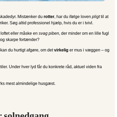
 skadedyr. Mistænker du
rotter
, har du ifølge loven
pligt
til at
r. Søg altid professionel hjælp, hvis du er i tvivl.
 loftet eller måske en
svag piben
, der minder om en lille fugl
r og skarpe fortænder?
, kan du hurtigt afgøre, om det
virkelig
er mus i væggen – og
iler. Under hver lyd får du konkrete råd, aktuel viden fra
ks mest almindelige husgæst.
er solnedgang