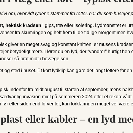
 tvivl om, hvorvidt lydene stammer fra rotter, har du som husejer p
et, hektisk kradsen
i gips, træ eller isolering. Lydmønstret er 
venser fra skumringen og helt frem til de tidlige morgentimer, hv
ypisk giver en meget svag og konstant knitren, er musens kradse
jer betydeligt mere. Hører du en lyd, der “vandrer” hurtigt hen over
andser så brat midt i bevægelsen.
og sted i huset. Et kort lydklip kan gøre det langt lettere for 
pisk indenfor fra midt august til starten af september, mens hal
ædvanlig invasion midt på sommeren 2024 efter et rekordvådt f
en før eller siden end forventet, kan forklaringen meget vel vær
plast eller kabler – en lyd me