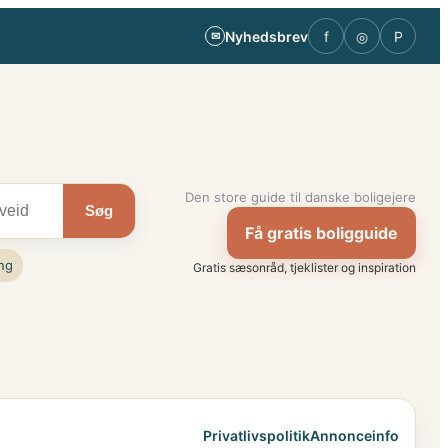
Nyhedsbrev
f
◎
P
✉
Den store guide til danske boligejere
Søg
Få gratis boligguide
ng
Gratis sæsonråd, tjeklister og inspiration
Privatlivspolitik
Annonceinfo