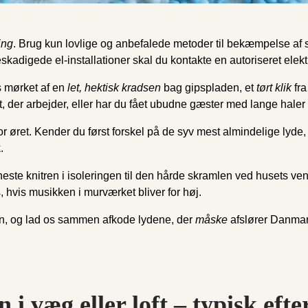
ing
. Brug kun lovlige og anbefalede metoder til bekæmpelse af
igede el-installationer skal du kontakte en autoriseret elektrike
s mørket af en
let, hektisk kradsen
bag gipspladen, et
tørt klik
fra
t, der arbejder, eller har du fået ubudne gæster med lange hale
 for øret. Kender du først forskel på de syv mest almindelige lyde
.
neste knitren i isoleringen til den hårde skramlen ved husets vent
 hvis musikken i murværket bliver for høj.
en, og lad os sammen afkode lydene, der
måske
afslører Danmar
 i væg eller loft – typisk eft