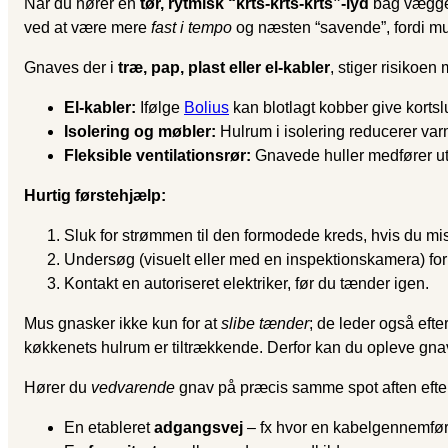
Når du hører en
tør, rytmisk “krts-krts-krts”-lyd
bag væggen 
ved at være mere
fast i tempo
og næsten “savende”, fordi mu
Gnaves der i
træ, pap, plast eller el-kabler
, stiger risikoen
El-kabler:
Ifølge
Bolius
kan blotlagt kobber give kortsl
Isolering og møbler:
Hulrum i isolering reducerer varm
Fleksible ventilationsrør:
Gnavede huller medfører u
Hurtig førstehjælp:
Sluk for strømmen til den formodede kreds, hvis du m
Undersøg (visuelt eller med en inspektions­kamera) for b
Kontakt en autoriseret elektriker, før du tænder igen.
Mus gnasker ikke kun for at
slibe tænder
; de leder også eft
køkkenets hulrum er tiltrækkende. Derfor kan du opleve gnav 
Hører du
vedvarende
gnav på præcis samme spot aften efter 
En etableret
adgangsvej
– fx hvor en kabelgennemføri