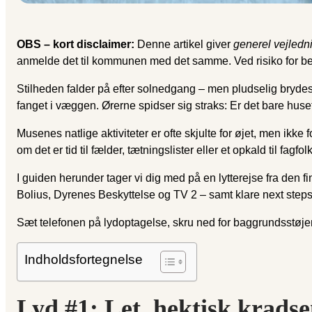
OBS – kort disclaimer:
Denne artikel giver
generel vejledn
anmelde det til kommunen med det samme. Ved risiko for beskad
Stilheden falder på efter solnedgang – men pludselig bryde
fanget i væggen. Ørerne spidser sig straks: Er det bare huse
Musenes natlige aktiviteter er ofte skjulte for øjet, men ikke
om det er tid til fælder, tætningslister eller et opkald til fagfolk
I guiden herunder tager vi dig med på en lytterejse fra den fi
Bolius, Dyrenes Beskyttelse og TV 2 – samt klare next steps,
Sæt telefonen på lydoptagelse, skru ned for baggrundsstøj
Indholdsfortegnelse
Lyd #1: Let, hektisk kradsen