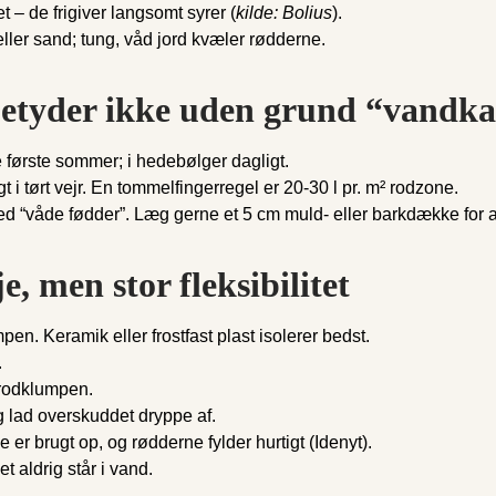
t – de frigiver langsomt syrer (
kilde: Bolius
).
ller sand; tung, våd jord kvæler rødderne.
etyder ikke uden grund “vandka
første sommer; i hedebølger dagligt.
i tørt vejr. En tommelfingerregel er 20-30 l pr. m² rodzone.
ed “våde fødder”. Læg gerne et 5 cm muld- eller barkdække for a
, men stor fleksibilitet
en. Keramik eller frostfast plast isolerer bedst.
.
 rodklumpen.
og lad overskuddet dryppe af.
 er brugt op, og rødderne fylder hurtigt (Idenyt).
t aldrig står i vand.