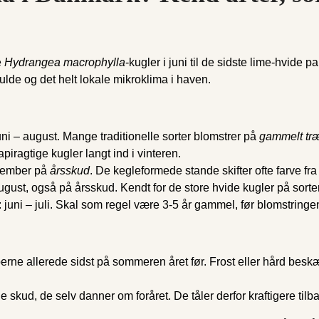
e
Hydrangea macrophylla
-kugler i juni til de sidste lime-hvide
kulde og det helt lokale mikroklima i haven.
uni – august. Mange traditionelle sorter blomstrer på
gammelt tr
ir­agtige kugler langt ind i vinteren.
ptember på
årsskud
. De kegleformede stande skifter ofte farve fr
 august, også på årsskud. Kendt for de store hvide kugler på sort
: juni – juli. Skal som regel være 3-5 år gammel, før blomstringe
ne allerede sidst på sommeren året før. Frost eller hård beskæ
 skud, de selv danner om foråret. De tåler derfor kraftigere til