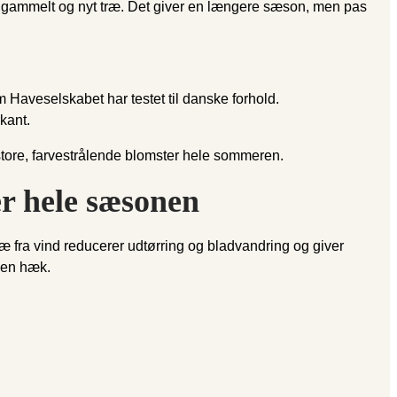
 gammelt og nyt træ. Det giver en længere sæson, men pas
m Haveselskabet har testet til danske forhold.
kant.
 store, farve­strålende blomster hele sommeren.
er hele sæsonen
æ fra vind reducerer udtørring og bladvandring og giver
f en hæk.