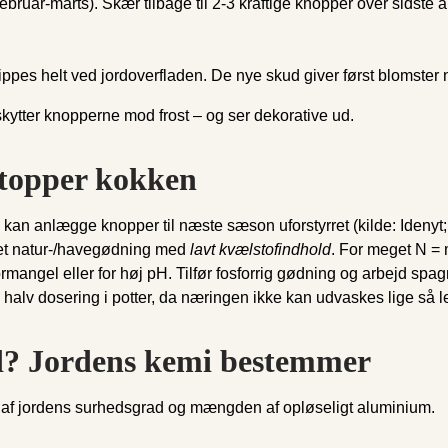
ebruar-marts). Skær tilbage til 2-3 kraftige knopper over sidste 
pes helt ved jordoverfladen. De nye skud giver først blomster n
skytter knopperne mod frost – og ser dekorative ud.
stopper kokken
n kan anlægge knopper til næste sæson uforstyrret (kilde: Idenyt;
et natur-/havegødning med
lavt kvælstofindhold
. For meget N = 
angel eller for høj pH. Tilfør fosforrig gødning og arbejd spagn
halv dosering i potter, da næringen ikke kan udvaskes lige så let
rød? Jordens kemi bestemmer
n af jordens surhedsgrad og mængden af opløseligt aluminium.