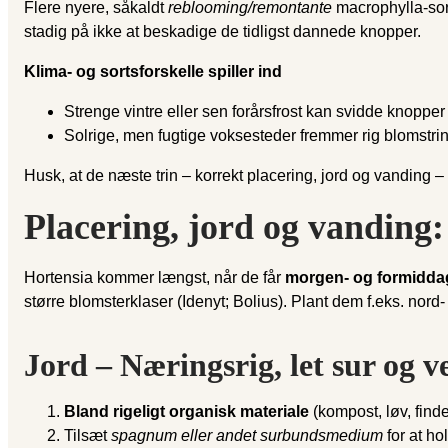
Flere nyere, såkaldt
reblooming/remontante
macrophylla-sor
stadig på ikke at beskadige de tidligst dannede knopper.
Klima- og sortsforskelle spiller ind
Strenge vintre eller sen forårsfrost kan svidde knoppe
Solrige, men fugtige voksesteder fremmer rig blomstri
Husk, at de næste trin – korrekt placering, jord og vanding –
Placering, jord og vanding:
Hortensia kommer længst, når de får
morgen- og formidda
større blomsterklaser (Idenyt; Bolius). Plant dem f.eks. nord
Jord – Næringsrig, let sur og 
Bland rigeligt organisk materiale
(kompost, løv, findel
Tilsæt
spagnum eller andet surbundsmedium
for at ho