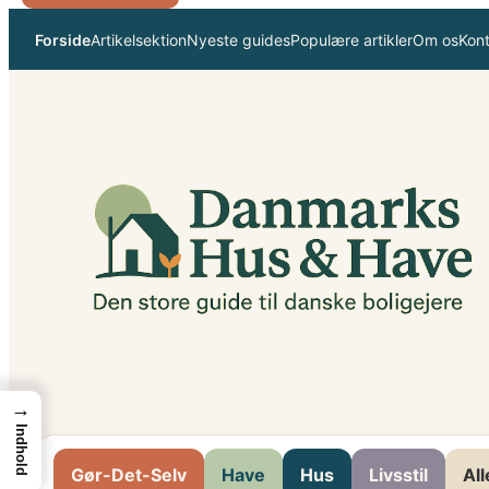
Spring
Forside
Artikelsektion
Nyeste guides
Populære artikler
Om os
Kon
til
indhold
→
Indhold
Gør-Det-Selv
Have
Hus
Livsstil
All