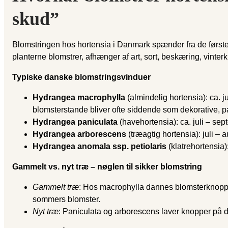
skud”
Blomstringen hos hortensia i Danmark spænder fra de først
planterne blomstrer, afhænger af art, sort, beskæring, vinter­
Typiske danske blomstringsvinduer
Hydrangea macrophylla
(almindelig hortensia): ca. j
blomsterstande bliver ofte siddende som dekorative, pap
Hydrangea paniculata
(havehortensia): ca. juli – se
Hydrangea arborescens
(træagtig hortensia): juli –
Hydrangea anomala ssp. petiolaris
(klatrehortensia)
Gammelt vs. nyt træ – nøglen til sikker blomstring
Gammelt træ
: Hos macrophylla dannes blomsterknopper
sommers blomster.
Nyt træ
: Paniculata og arborescens laver knopper på de