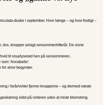
 paniculata-duske i september. Hvor længe – og hvor frodigt –
æ
, dvs. knopper anlagt sensommer/efterår. De visne
a hvid til rosa/lyserød hen på sensommeren.
er som ‘Annabelle’.
n for alvor begynder.
ring i forår/vinter fjerner knopperne – og dermed næste
bageskæring sidst på vinteren uden at miste blomstring.