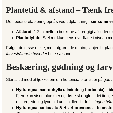
Plantetid & afstand – Tænk f
Den bedste etablering opnås ved udplantning i
sensommer/
Afstand:
1-2 m mellem buskene afhængigt af sortens slu
Plantedybde:
Sæt rodklumpens overflade i niveau med
Følger du disse enkle, men afgørende retningslinjer for pla
farvestrålende hoveder
hele sæsonen.
Beskæring, gødning og farve
Start altid med at tjekke, om din hortensia blomstrer på
gamm
Hydrangea macrophylla (almindelig hortensia) – b
Fjern kun visne blomster og døde stængler i det tidlige f
en tredjedel og tynd lidt ud i midten for luft –
ingen hår
Hydrangea paniculata & H. arborescens – blomstr