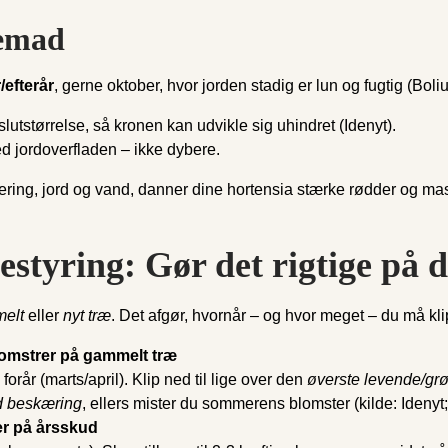
remad
efterår
, gerne oktober, hvor jorden stadig er lun og fugtig (Boli
tstørrelse, så kronen kan udvikle sig uhindret (Idenyt).
 jordoverfladen – ikke dybere.
cering, jord og vand, danner dine hortensia stærke rødder og m
styring: Gør det rigtige på d
elt
eller
nyt træ
. Det afgør, hvornår – og hvor meget – du må kli
lomstrer på gammelt træ
orår (marts/april). Klip ned til lige over den
øverste levende/gr
d beskæring
, ellers mister du sommerens blomster (kilde: Idenyt;
er på årsskud