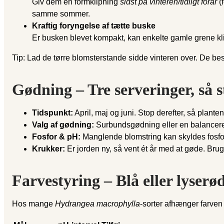
Giv dem en formklipning
sidst på vinteren/tidligt forår
(f
samme sommer.
Kraftig foryngelse af tætte buske
Er busken blevet kompakt, kan enkelte gamle grene klip
Tip: Lad de tørre blomsterstande sidde vinteren over. De be
Gødning – Tre serveringer, så 
Tidspunkt:
April, maj og juni. Stop derefter, så plante
Valg af gødning:
Surbundsgødning eller en balancer
Fosfor & pH:
Manglende blomstring kan skyldes fosform
Krukker:
Er jorden ny, så vent ét år med at gøde. Brug 
Farvestyring – Blå eller lyse
Hos mange
Hydrangea macrophylla
-sorter afhænger farve