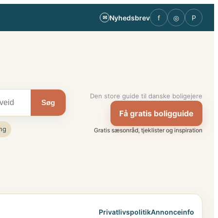
Nyhedsbrev
f
◎
P
✉
Den store guide til danske boligejere
Søg
Få gratis boligguide
ng
Gratis sæsonråd, tjeklister og inspiration
Privatlivspolitik
Annonceinfo