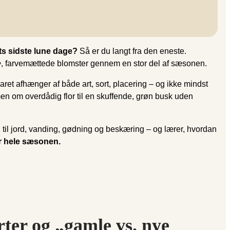
ts sidste lune dage?
Så er du langt fra den eneste.
e
, farvemættede blomster gennem en stor del af sæsonen.
 Svaret afhænger af både art, sort, placering – og ikke mindst
en om overdådig flor til en skuffende, grøn busk uden
d til jord, vanding, gødning og beskæring – og lærer, hvordan
er hele sæsonen.
ter og „gamle vs. nye