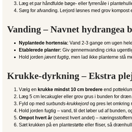
Læg et par håndfulde bøge- eller fyrrenåle i plantehulle
Sørg for afvanding. Lerjord løsnes med grov kompost e
Vanding – Navnet hydrangea b
Nyplantede hortensia:
Vand 2-3 gange om ugen hele 
Etablerede planter:
Giv gennemvanding cirka ugentligt 
Hold jorden
jævnt fugtig
, men lad ikke planterne stå m
Krukke-dyrkning – Ekstra pleje
Vælg en
krukke mindst 10 cm bredere
end potteklump
Læg 5 cm lecakugler eller grov grus i bunden for dræn
Fyld op med
surbunds-krukkejord
og pres let omkring
Hold jorden fugtig – vand, til det løber ud af bunden, 
Ompot hvert år
(senest hvert andet) – næringsstofferne
Sæt krukken på en plantestøtte eller fliser, så drænhulle