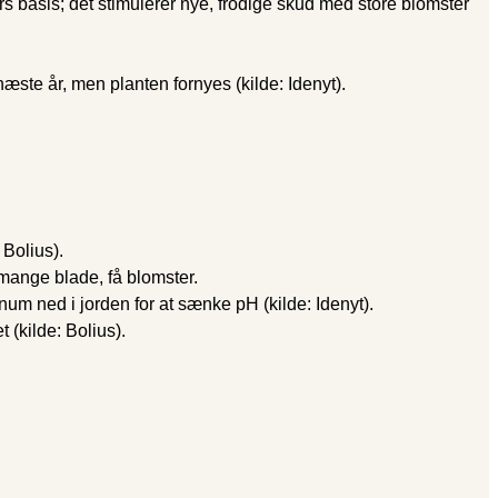
års basis; det stimulerer nye, frodige skud med store blomster
æste år, men planten fornyes (kilde: Idenyt).
 Bolius).
mange blade, få blomster.
um ned i jorden for at sænke pH (kilde: Idenyt).
 (kilde: Bolius).