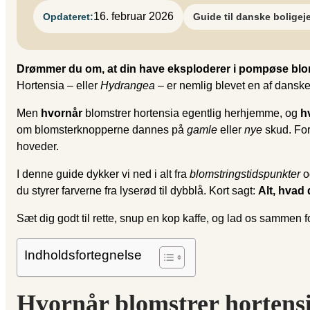
16. februar 2026
Opdateret:
Guide til danske boligej
Drømmer du om, at din have eksploderer i pompøse blomst
Hortensia – eller
Hydrangea
– er nemlig blevet en af danske
Men
hvornår
blomstrer hortensia egentlig herhjemme, og
h
om blomsterknopperne dannes på
gamle
eller
nye
skud. For
hoveder.
I denne guide dykker vi ned i alt fra
blomstringstidspunkter
o
du styrer farverne fra lyserød til dybblå. Kort sagt:
Alt, hvad 
Sæt dig godt til rette, snup en kop kaffe, og lad os sammen f
Indholdsfortegnelse
Hvornår blomstrer hortensi