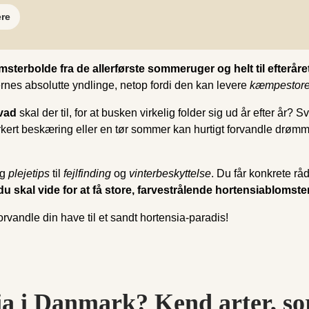
ere
erbolde fra de allerførste sommeruger og helt til efteråre
rnes absolutte yndlinge, netop fordi den kan levere
kæmpestor
vad
skal der til, for at busken virkelig folder sig ud år efter år?
kert beskæring eller en tør sommer kan hurtigt forvandle drømm
g
plejetips
til
fejlfinding
og
vinterbeskyttelse
. Du får konkrete rå
du skal vide for at få store, farvestrålende hortensiablomst
orvandle din have til et sandt hortensia-paradis!
a i Danmark? Kend arter, sor