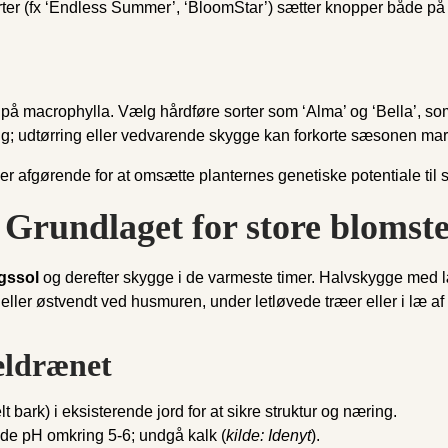
ter (fx ‘Endless Summer’, ‘BloomStar’) sætter knopper både på
r på macrophylla. Vælg hårdføre sorter som ‘Alma’ og ‘Bella’, so
ng; udtørring eller vedvarende skygge kan forkorte sæsonen mar
 er afgørende for at omsætte planternes genetiske potentiale til
 Grundlaget for store blomst
gssol
og derefter skygge i de varmeste timer. Halvskygge med l
- eller østvendt ved husmuren, under letløvede træer eller i læ a
veldrænet
t bark) i eksisterende jord for at sikre struktur og næring.
lde pH omkring 5-6; undgå kalk (
kilde: Idenyt
).