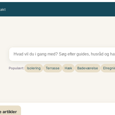
takt
Populært:
Isolering
Terrasse
Hæk
Badeværelse
Elregni
e artikler