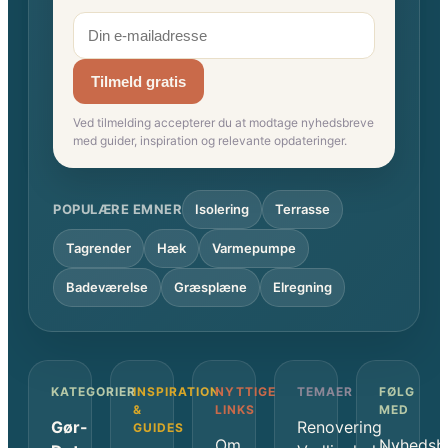
Tilmeld gratis
Ved tilmelding accepterer du at modtage nyhedsbreve
med guider, inspiration og relevante opdateringer.
POPULÆRE EMNER
Isolering
Terrasse
Tagrender
Hæk
Varmepumpe
Badeværelse
Græsplæne
Elregning
KATEGORIER
INSPIRATION
NYTTIGE
TEMAER
FØLG
&
LINKS
MED
Gør-
Renovering
GUIDES
Om
Nyhedsb