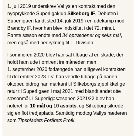
1. juli 2019 underskrev Vallys en kontrakt med den
nyoprykkede Superligaklub
Silkeborg IF
. Debuten i
Superligaen fandt sted 14. juli 2019 i en udekamp mod
Brøndby IF, hvor han blev indskiftet i det 72. minut.
Første sæson endte med
34 optrædener og seks mål
,
men også med nedrykning til 1. Division.
I sommeren 2020 blev han sat tilbage af en skade, der
holdt ham ude i omtrent tre måneder, men
1. september 2020 forlængede han alligevel kontrakten
til december 2023. Da han vendte tilbage på banen i
oktober, bidrog han markant til Silkeborgs øjeblikkelige
retur til Superligaen i maj 2021 med blandt andet otte
sæsonmål. I Superligasæsonen 2021/22 blev han
noteret for
10 mål og 10 assists
, og Silkeborg sikrede
sig en flot tredjeplads. Samtidig modtog Vallys hæderen
som
Tipsbladets Forårets Profil
.