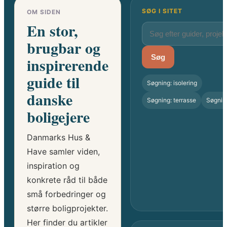
SØG I SITET
OM SIDEN
En stor,
brugbar og
Søg
inspirerende
guide til
Søgning: isolering
danske
Søgning: terrasse
Søgnin
boligejere
Danmarks Hus &
Have samler viden,
inspiration og
konkrete råd til både
små forbedringer og
større boligprojekter.
Her finder du artikler