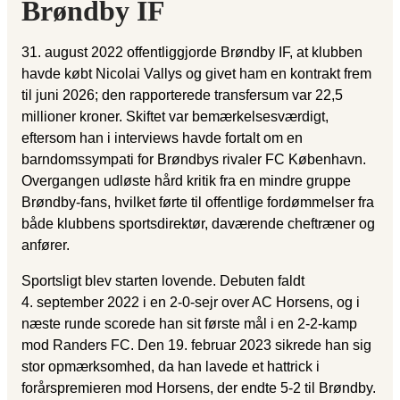
Brøndby IF
31. august 2022 offentliggjorde Brøndby IF, at klubben
havde købt Nicolai Vallys og givet ham en kontrakt frem
til juni 2026; den rapporterede transfersum var 22,5
millioner kroner. Skiftet var bemærkelsesværdigt,
eftersom han i interviews havde fortalt om en
barndomssympati for Brøndbys rivaler FC København.
Overgangen udløste hård kritik fra en mindre gruppe
Brøndby-fans, hvilket førte til offentlige fordømmelser fra
både klubbens sportsdirektør, daværende cheftræner og
anfører.
Sportsligt blev starten lovende. Debuten faldt
4. september 2022 i en 2-0-sejr over AC Horsens, og i
næste runde scorede han sit første mål i en 2-2-kamp
mod Randers FC. Den 19. februar 2023 sikrede han sig
stor opmærksomhed, da han lavede et hattrick i
forårspremieren mod Horsens, der endte 5-2 til Brøndby.