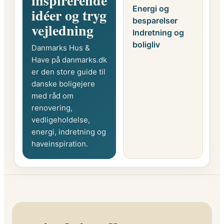
inspirerende
Energi og
idéer og tryg
besparelser
vejledning
Indretning og
boligliv
Danmarks Hus &
Have på danmarks.dk
er den store guide til
danske boligejere
med råd om
renovering,
vedligeholdelse,
energi, indretning og
haveinspiration.