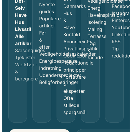
Det-
Vedligeholdelse
Nyeste
Danmarks
Faceboo
Selv
Energi
guides
Hus
Instagra
Have
Haveinspiration
Populære
&
Pinterest
Hus
Isolering
artikler
Have
YouTube
Livsstil
Maling
Før
Kontakt
LinkedIn
Alle
Terrasse
&
Annonceinfo
RSS
artikler
Tag
efter
Privatlivspolitik
Tip
Sæsonguides
&
Vedligeholdelseskalender
Cookiepolitik
redaktio
Tjeklister
facade
Energibesparelse
Redaktionelle
Værktøjer
Indretning
principper
&
Udendørsprojekter
Forfattere
beregnere
Boligforbedringer
&
eksperter
Ofte
stillede
spørgsmål