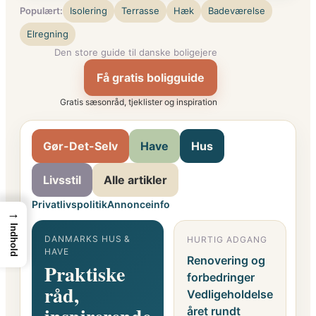
Populært:
Isolering
Terrasse
Hæk
Badeværelse
Elregning
Den store guide til danske boligejere
Få gratis boligguide
Gratis sæsonråd, tjeklister og inspiration
Gør-Det-Selv
Have
Hus
Livsstil
Alle artikler
Privatlivspolitik
Annonceinfo
→
Indhold
DANMARKS HUS &
HURTIG ADGANG
G
HAVE
F
Renovering og
Praktiske
o
forbedringer
råd,
i
Vedligeholdelse
året rundt