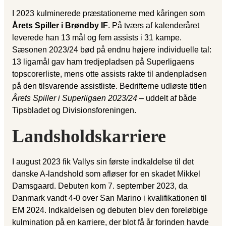
I 2023 kulminerede præstationerne med kåringen som
Årets Spiller i Brøndby IF
. På tværs af kalenderåret
leverede han 13 mål og fem assists i 31 kampe.
Sæsonen 2023/24 bød på endnu højere individuelle tal:
13 ligamål gav ham tredjepladsen på Superligaens
topscorerliste, mens otte assists rakte til andenpladsen
på den tilsvarende assistliste. Bedrifterne udløste titlen
Årets Spiller i Superligaen 2023/24
– uddelt af både
Tipsbladet og Divisionsforeningen.
Landsholdskarriere
I august 2023 fik Vallys sin første indkaldelse til det
danske A-landshold som afløser for en skadet Mikkel
Damsgaard. Debuten kom 7. september 2023, da
Danmark vandt 4-0 over San Marino i kvalifikationen til
EM 2024. Indkaldelsen og debuten blev den foreløbige
kulmination på en karriere, der blot få år forinden havde