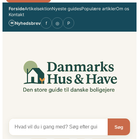
Spring
Forside
Artikelsektion
Nyeste guides
Populære artikler
Om os
til
Kontakt
indhold
Nyhedsbrev
f
◎
P
✉
Søg