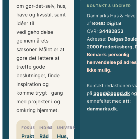
om gør-det-selv, hus,
KONTAKT & UDGIVER
have og livsstil, samt
Danmarks Hus & Have 
idéer til
af
BGGD Digital
.
CVR:
34482853
vedligeholdelse
Adresse:
Dalgas Boule
gennem årets
2000 Frederiksberg, 
sæsoner. Målet er at
Bemærk: personlig
gøre det lettere at
henvendelse på adress
træffe gode
ikke mulig.
beslutninger, finde
inspiration og
Kontakt redaktionen via
komme trygt i gang
på
bggd@bggd.dk
og 
emnefeltet med
att:
med projekter i og
danmarks.dk
.
omkring hjemmet.
FOKUSOMRÅDE
INDHOLD
UNIVERS
Praktiske
Råd
Hus,