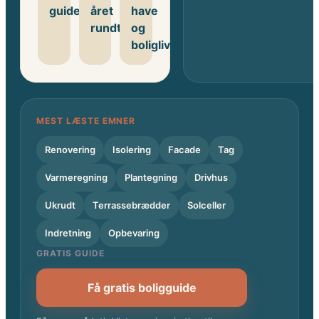
guides
året
have
rundt
og
boligliv
MEST LÆSTE EMNER
Renovering
Isolering
Facade
Tag
Varmeregning
Plantegning
Drivhus
Ukrudt
Terrassebrædder
Solceller
Indretning
Opbevaring
GRATIS GUIDE
Få gratis boligguide