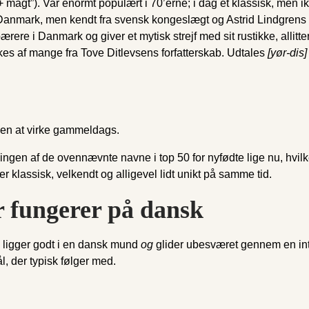
+ magt”). Var enormt populært i 70’erne; i dag et klassisk, men 
i Danmark, men kendt fra svensk kongeslægt og Astrid Lindgrens
rere i Danmark og giver et mytisk strejf med sit rustikke, allitte
es af mange fra Tove Ditlevsens forfatterskab. Udtales
[yør-dis]
uden at virke gammeldags.
ingen af de ovennævnte navne i top 50 for nyfødte lige nu, hvilke
r klassisk, velkendt og alligevel lidt unikt på samme tid.
r fungerer på dansk
e ligger godt i en dansk mund
og
glider ubesværet gennem en inte
, der typisk følger med.