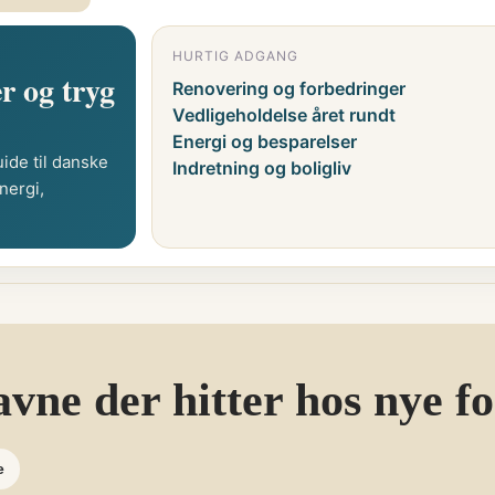
HURTIG ADGANG
r og tryg
Renovering og forbedringer
Vedligeholdelse året rundt
Energi og besparelser
ide til danske
Indretning og boligliv
nergi,
ne der hitter hos nye f
e