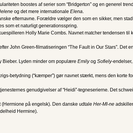
pulariteten boostes af serier som “Bridgerton” og en generel tre
elene
og det mere internationale
Elena
.
anske efternavne. Forældre vælger den som en sikker, men stadi
es som et naturligt generationsspring.
kuespilleren Holly Marie Combs. Navnet matcher tendensen til kor
 efter John Green-filmatiseringen “The Fault in Our Stars”. Det 
ey Bieber. Lyden minder om populære
Emily
og
Sofiely
-endelser,
s-betydning (“kæmper”) gør navnet stærkt, mens den korte form fø
tjenesternes genudgivelser af “Heidi”-tegneserierne. Det schwe
rset (Hermione på engelsk). Den danske udtale
Her-MI-ne
adskille
Adelheid Hermine).