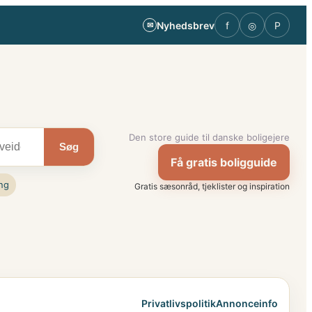
Nyhedsbrev
f
◎
P
✉
Den store guide til danske boligejere
Søg
Få gratis boligguide
ng
Gratis sæsonråd, tjeklister og inspiration
Privatlivspolitik
Annonceinfo