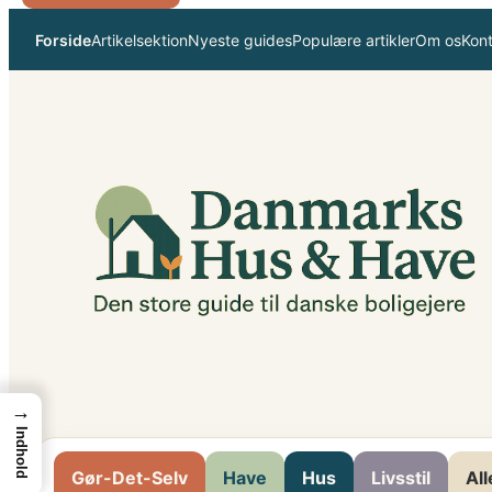
Spring
Forside
Artikelsektion
Nyeste guides
Populære artikler
Om os
Kon
til
indhold
→
Indhold
Gør-Det-Selv
Have
Hus
Livsstil
All