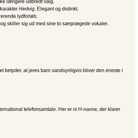
ikke længere udbredt valg.
 karakter
Hedvig
. Elegant og distinkt.
rerende lydforløb.
og skiller sig ud med sine to særprægede vokaler.
t betyder, at jeres barn sandsynligvis bliver den eneste i
rnational telefonsamtale. Her er ni H-navne, der klarer