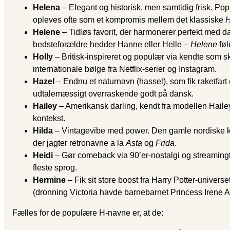
Helena
– Elegant og historisk, men samtidig frisk. Po
opleves ofte som et kompromis mellem det klassiske
H
Helene
– Tidløs favorit, der harmonerer perfekt med d
bedsteforældre hedder Hanne eller Helle –
Helene
føl
Holly
– Britisk‐inspireret og populær via kendte som s
internationale bølge fra Netflix-serier og Instagram.
Hazel
– Endnu et naturnavn (hassel), som fik raketfart
udtale­mæssigt overraskende godt på dansk.
Hailey
– Amerikansk darling, kendt fra modellen Hail
kontekst.
Hilda
– Vintagevibe med power. Den gamle nordiske krig
der jagter retronavne a la
Asta
og
Frida
.
Heidi
– Gør comeback via 90’er-nostalgi og streaming­
fleste sprog.
Hermine
– Fik sit store boost fra Harry Potter-unive
(dronning Victoria havde barnebarnet Princess Irene 
Fælles for de populære H-navne er, at de: