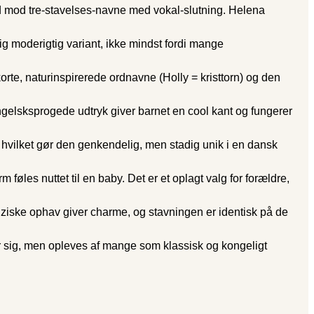
nd mod tre-stavel­ses-navne med vokal-slutning. Helena
g moderigtig variant, ikke mindst fordi mange
te, naturinspirerede ord­navne (Holly = kristtorn) og den
engelsksprogede udtryk giver barnet en cool kant og fungerer
 hvilket gør den genkendelig, men stadig unik i en dansk
les nuttet til en baby. Det er et oplagt valg for forældre,
iziske ophav giver charme, og stavningen er identisk på de
r sig, men opleves af mange som klassisk og kongeligt