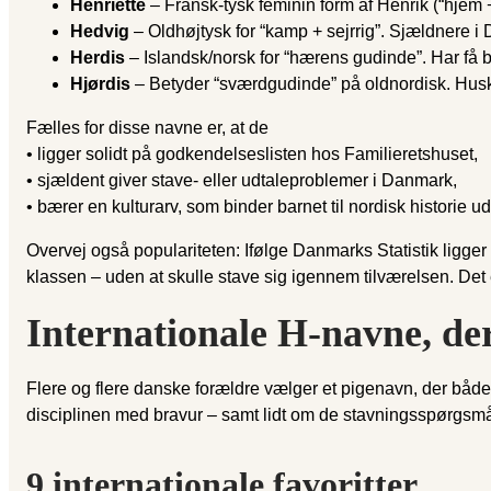
Henriette
– Fransk-tysk feminin form af Henrik (“hjem 
Hedvig
– Oldhøjtysk for “kamp + sejrrig”. Sjældnere 
Herdis
– Islandsk/norsk for “hærens gudinde”. Har få bæ
Hjørdis
– Betyder “sværdgudinde” på oldnordisk. Husk
Fælles for disse navne er, at de
• ligger solidt på godkendelseslisten hos Familieretshuset,
• sjældent giver stave- eller udtaleproblemer i Danmark,
• bærer en kulturarv, som binder barnet til nordisk historie 
Overvej også populariteten: Ifølge Danmarks Statistik ligger 
klassen – uden at skulle stave sig igennem tilværelsen. Det e
Internationale H-navne, de
Flere og flere danske forældre vælger et pigenavn, der båd
disciplinen med bravur – samt lidt om de stavningsspørgsmål
9 internationale favoritter