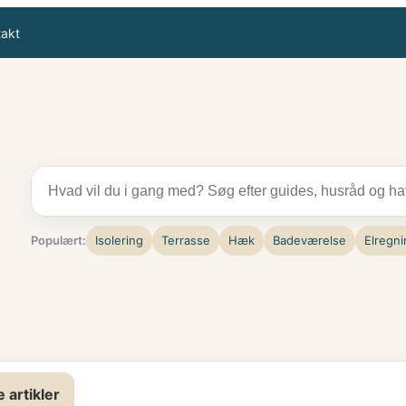
takt
Populært:
Isolering
Terrasse
Hæk
Badeværelse
Elregni
e artikler