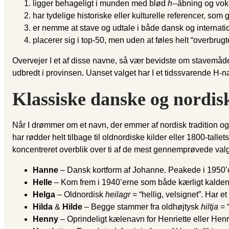
ligger behageligt i munden med blød
h-
-åbning og voka
har tydelige historiske eller kulturelle referencer, som 
er nemme at stave og udtale i både dansk og internatio
placerer sig i top-50, men uden at føles helt “overbrugt
Overvejer I et af disse navne, så vær bevidste om stavemåd
udbredt i provinsen. Uanset valget har I et tidssvarende H-na
Klassiske danske og nordi
Når I drømmer om et navn, der emmer af nordisk tradition o
har rødder helt tilbage til oldnordiske kilder eller 1800-talle
koncentreret overblik over ti af de mest gennemprøvede valg,
Hanne
– Dansk kortform af Johanne. Peakede i 1950’ern
Helle
– Kom frem i 1940’erne som både kærligt kalden
Helga
– Oldnordisk
heilagr
= “hellig, velsignet”. Har e
Hilda
&
Hilde
– Begge stammer fra oldhøjtysk
hiltja
= 
Henny
– Oprindeligt kælenavn for Henriette eller Henr