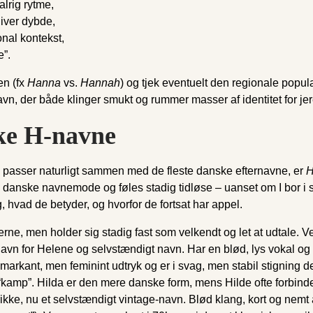
lrig rytme,
giver dybde,
nal kontekst,
e”.
en (fx
Hanna
vs.
Hannah
) og tjek eventuelt den regionale popul
vn, der både klinger smukt og rummer masser af identitet for jere
ske H-navne
g passer naturligt sammen med de fleste danske efternavne, er
H
ts danske navnemode og føles stadig tidløse – uanset om I bor i st
 hvad de betyder, og hvorfor de fortsat har appel.
e, men holder sig stadig fast som velkendt og let at udtale. Ven
avn for Helene og selvstændigt navn. Har en blød, lys vokal o
t markant, men feminint udtryk og er i svag, men stabil stigning d
“kamp”. Hilda er den mere danske form, mens Hilde ofte forbind
ikke, nu et selvstændigt vintage-navn. Blød klang, kort og nemt 