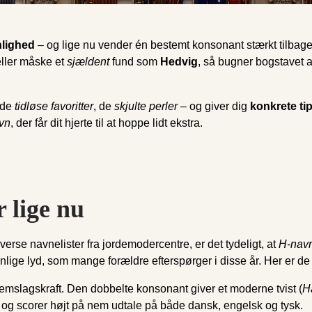
nlighed
– og lige nu vender én bestemt konsonant stærkt tilbag
eller måske et
sjældent
fund som
Hedvig
, så bugner bogstavet a
 de
tidløse favoritter
, de
skjulte perler
– og giver dig
konkrete ti
vn
, der får dit hjerte til at hoppe lidt ekstra.
 lige nu
verse navnelister fra jordemodercentre, er det tydeligt, at
H-nav
lige lyd, som mange forældre efterspørger i disse år. Her er de t
mslagskraft. Den dobbelte konsonant giver et moderne tvist (
H
0 og scorer højt på nem udtale på både dansk, engelsk og tysk.