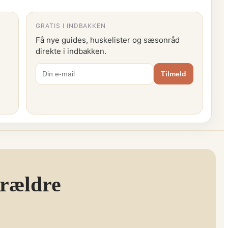
GRATIS I INDBAKKEN
Få nye guides, huskelister og sæsonråd
direkte i indbakken.
Tilmeld
orældre