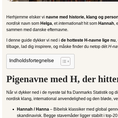
Herhjemme elsker vi
navne med historie, klang og perso
nordisk
navn som
Helga
, et
internationalt
hit som
Hannah
, 
sammen med danske efternavne.
I denne guide dykker vi ned i
de hotteste H-navne lige nu
,
tilbage, lad dig inspirere, og måske finder du netop dét
H-na
Indholdsfortegnelse
Pigenavne med H, der hitter
Når vi dykker ned i de nyeste tal fra Danmarks Statistik og di
nordisk klang, international anvendelighed og den bløde, ven
Hannah / Hanna
– Bibelsk klassiker med global genne
skandinavisk. Begge stavemåder ligger stabilt i top-2