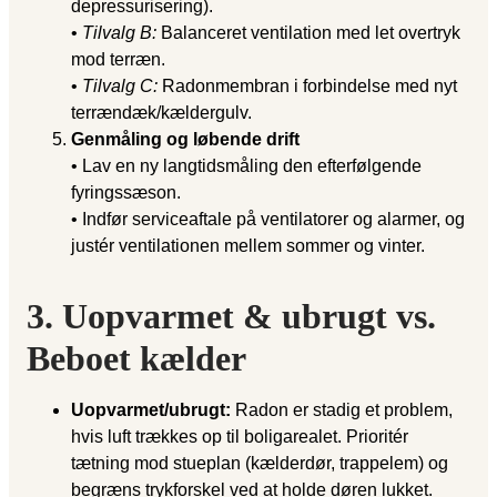
depressurisering).
•
Tilvalg B:
Balanceret ventilation med let overtryk
mod terræn.
•
Tilvalg C:
Radonmembran i forbindelse med nyt
terrændæk/kældergulv.
Genmåling og løbende drift
• Lav en ny langtidsmåling den efterfølgende
fyringssæson.
• Indfør service­aftale på ventilatorer og alarmer, og
justér ventilationen mellem sommer og vinter.
3. Uopvarmet & ubrugt vs.
Beboet kælder
Uopvarmet/ubrugt:
Radon er stadig et problem,
hvis luft trækkes op til boligarealet. Prioritér
tætning mod stue­plan (kælderdør, trappelem) og
begræns trykforskel ved at holde døren lukket.