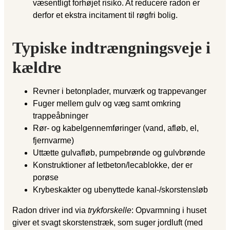
væsentligt forhøjet risiko. At reducere radon er
derfor et ekstra incitament til røgfri bolig.
Typiske indtrængningsveje i
kældre
Revner i betonplader, murværk og trappevanger
Fuger mellem gulv og væg samt omkring
trappeåbninger
Rør- og kabelgennemføringer (vand, afløb, el,
fjernvarme)
Uttætte gulvafløb, pumpebrønde og gulvbrønde
Konstruktioner af letbeton/lecablokke, der er
porøse
Krybeskakter og ubenyttede kanal-/skorstensløb
Radon driver ind via
trykforskelle
: Opvarmning i huset
giver et svagt skorstenstræk, som suger jordluft (med