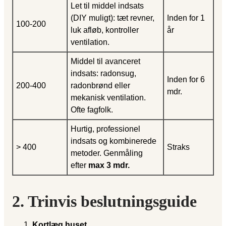
Let til middel indsats
(DIY muligt): tæt revner,
Inden for 1
100-200
luk afløb, kontroller
år
ventilation.
Middel til avanceret
indsats: radonsug,
Inden for 6
200-400
radonbrønd eller
mdr.
mekanisk ventilation.
Ofte fagfolk.
Hurtig, professionel
indsats og kombinerede
> 400
Straks
metoder. Genmåling
efter
max 3 mdr.
2. Trinvis beslutningsguide
Kortlæg huset