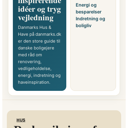
inspirerende
Energi og
idéer og tryg
besparelser
vejledning
Indretning og
boligliv
Danmarks Hus &
Have på danmarks.dk
er den store guide til
danske boligejere
med råd om
renovering,
vedligeholdelse,
energi, indretning og
haveinspiration.
HUS