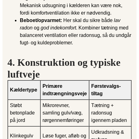
Mekanisk udsugning i kælderen kan være nok,
fordi komfortventilation ikke er nødvendig.
Beboet/opvarmet:
Her skal du sikre både
lav
radon
og
god indekomfort
. Kombiner tætning med
balanceret ventilation eller radonsug, så du undgår
fugt- og kuldeproblemer.
4. Konstruktion og typiske
luftveje
Primære
Førstevalgs-
Kældertype
indtrængningsveje
tiltag
Støbt
Mikrorevner,
Tætning +
betonplade
samling gulv/væg,
radonsug
på jord
rørgennemføringer
igennem pladen
Udkradsning &
Klinkegulv
Løse fuger, afløb og