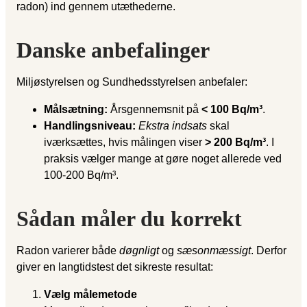
radon) ind gennem utæthederne.
Danske anbefalinger
Miljøstyrelsen og Sundhedsstyrelsen anbefaler:
Målsætning:
Årsgennemsnit på
< 100 Bq/m³
.
Handlingsniveau:
Ekstra indsats
skal
iværksættes, hvis målingen viser
> 200 Bq/m³
. I
praksis vælger mange at gøre noget allerede ved
100-200 Bq/m³.
Sådan måler du korrekt
Radon varierer både
døgnligt
og
sæsonmæssigt
. Derfor
giver en langtidstest det sikreste resultat:
Vælg målemetode