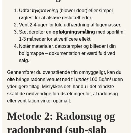
Udfør
trykprøvning
(blower door) eller simpel
røgtest for at afsløre restutætheder.
Vent 2-4 uger for fuld udhærdning af fugemasser.
Sæt derefter en
opfølgningsmåling
med sporfilm i
1-3 måneder for at verificere effekt.
Notér materialer, datostempler og billeder i din
boligmappe – dokumentation er værdifuld ved
salg.
Gennemfører du ovenstående trin omhyggeligt, kan du
ofte bringe radonniveauet ned til
under
100 Bq/m³ uden
yderligere tiltag. Mislykkes det, har du i det mindste
skabt de nødvendige forudsætninger for, at radonsug
eller ventilation virker optimalt.
Metode 2: Radonsug og
radonbrønd (sub-slab