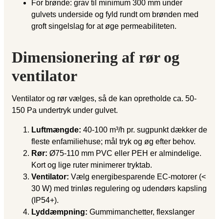
For brønde: grav til minimum 300 mm under
gulvets underside og fyld rundt om brønden med
groft singelslag for at øge permeabiliteten.
Dimensionering af rør og
ventilator
Ventilator og rør vælges, så de kan opretholde ca. 50-
150 Pa undertryk under gulvet.
Luftmængde:
40-100 m³/h pr. sugpunkt dækker de
fleste enfamiliehuse; mål tryk og øg efter behov.
Rør:
Ø75-110 mm PVC eller PEH er almindelige.
Kort og lige ruter minimerer tryktab.
Ventilator:
Vælg energibesparende EC-motorer (<
30 W) med trinløs regulering og udendørs kapsling
(IP54+).
Lyddæmpning:
Gummimanchetter, flexslanger