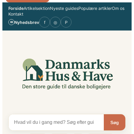
Spring
Forside
Artikelsektion
Nyeste guides
Populære artikler
Om os
til
Kontakt
indhold
Nyhedsbrev
f
◎
P
✉
Søg