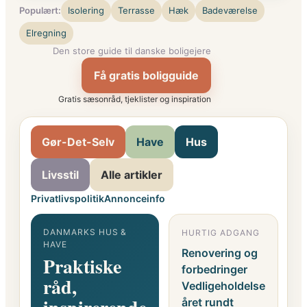
Populært:
Isolering
Terrasse
Hæk
Badeværelse
Elregning
Den store guide til danske boligejere
Få gratis boligguide
Gratis sæsonråd, tjeklister og inspiration
Gør-Det-Selv
Have
Hus
Livsstil
Alle artikler
Privatlivspolitik
Annonceinfo
DANMARKS HUS &
HURTIG ADGANG
G
HAVE
F
Renovering og
Praktiske
o
forbedringer
råd,
i
Vedligeholdelse
året rundt