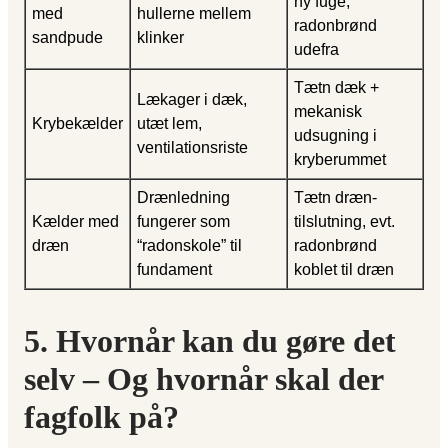
ny fuge,
med
hullerne mellem
radonbrønd
sandpude
klinker
udefra
Tætn dæk +
Lækager i dæk,
mekanisk
Krybekælder
utæt lem,
udsugning i
ventilationsriste
kryberummet
Drænledning
Tætn dræn­
Kælder med
fungerer som
tilslutning, evt.
dræn
“radonskole” til
radonbrønd
fundament
koblet til dræn
5. Hvornår kan du gøre det
selv – Og hvornår skal der
fagfolk på?