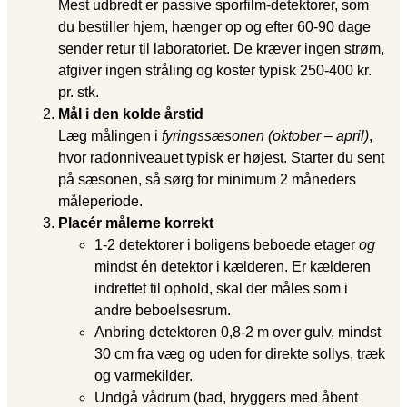
Mest udbredt er passive sporfilm-detektorer, som
du bestiller hjem, hænger op og efter 60-90 dage
sender retur til laboratoriet. De kræver ingen strøm,
afgiver ingen stråling og koster typisk 250-400 kr.
pr. stk.
Mål i den kolde årstid
Læg målingen i
fyringssæsonen (oktober – april)
,
hvor radonniveauet typisk er højest. Starter du sent
på sæsonen, så sørg for minimum 2 måneders
måleperiode.
Placér målerne korrekt
1-2 detektorer i boligens beboede etager
og
mindst én detektor i kælderen. Er kælderen
indrettet til ophold, skal der måles som i
andre beboelsesrum.
Anbring detektoren 0,8-2 m over gulv, mindst
30 cm fra væg og uden for direkte sollys, træk
og varmekilder.
Undgå vådrum (bad, bryggers med åbent