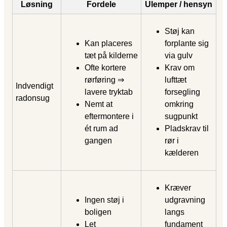
Løsning
Fordele
Ulemper / hensyn
Støj kan
Kan placeres
forplante sig
tæt på kilderne
via gulv
Ofte kortere
Krav om
rørføring ⇒
lufttæt
Indvendigt
lavere tryktab
forsegling
radonsug
Nemt at
omkring
eftermontere i
sugpunkt
ét rum ad
Pladskrav til
gangen
rør i
kælderen
Kræver
Ingen støj i
udgravning
boligen
langs
Let
fundament