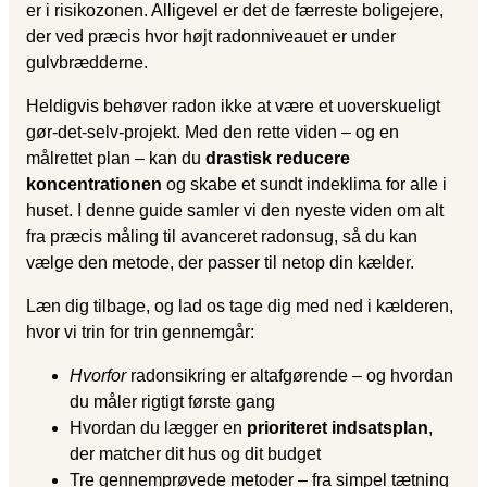
er i risikozonen. Alligevel er det de færreste boligejere,
der ved præcis hvor højt radonniveauet er under
gulvbrædderne.
Heldigvis behøver radon ikke at være et uoverskueligt
gør-det-selv-projekt. Med den rette viden – og en
målrettet plan – kan du
drastisk reducere
koncentrationen
og skabe et sundt indeklima for alle i
huset. I denne guide samler vi den nyeste viden om alt
fra præcis måling til avanceret radonsug, så du kan
vælge den metode, der passer til netop din kælder.
Læn dig tilbage, og lad os tage dig med ned i kælderen,
hvor vi trin for trin gennemgår:
Hvorfor
radonsikring er altafgørende – og hvordan
du måler rigtigt første gang
Hvordan du lægger en
prioriteret indsatsplan
,
der matcher dit hus og dit budget
Tre gennemprøvede metoder – fra simpel tætning