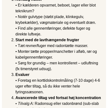
• Er kælderen opvarmet, beboet, lager eller blot
teknikrum?
• Notér gulvtype (støbt plade, klinkegulv,
krybekælder), vægmateriale og eventuelt dræn.
• Find alle gennemføringer, defekte fuger og
direkte luftveje.
Start med de lavthængende frugter
• Tæt revner/fuger med radontætte masser.
• Monter tætte propper/manchetter i afløb, rør og
kabelgennemføringer.
• Sørg for grundig – men kontrolleret – udluftning
(fx timerstyret udsug).
Evaluer
• Foretag en korttidskontrolmåling (7-10 dage) 4-6
uger efter tiltag, så du ikke venter hele
fyringssæsonen.
Avancerede tiltag ved fortsat høj koncentration
•
Tilvalg A:
Radonsug eller radonbrønd (sub-slab