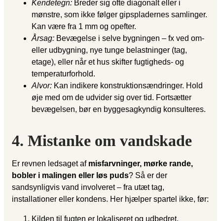
Kendetegn:
Breder sig ofte diagonalt eller i
mønstre, som ikke følger gipspladernes samlinger.
Kan være fra 1 mm og opefter.
Årsag:
Bevægelse i selve bygningen – fx ved om-
eller udbygning, nye tunge belastninger (tag,
etage), eller når et hus skifter fugtigheds- og
temperaturforhold.
Alvor:
Kan indikere konstruktionsændringer. Hold
øje med om de udvider sig over tid. Fortsætter
bevægelsen, bør en byggesagkyndig konsulteres.
4. Mistanke om vandskade
Er revnen ledsaget af
misfarvninger, mørke rande,
bobler i malingen eller løs puds
? Så er der
sandsynligvis vand involveret – fra utæt tag,
installationer eller kondens. Her hjælper spartel ikke, før:
Kilden til fugten er lokaliseret og udbedret.