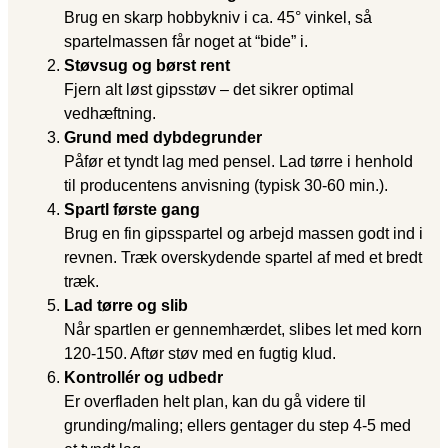
Brug en skarp hobbykniv i ca. 45° vinkel, så
spartelmassen får noget at “bide” i.
Støvsug og børst rent
Fjern alt løst gipsstøv – det sikrer optimal
vedhæftning.
Grund med dybdegrunder
Påfør et tyndt lag med pensel. Lad tørre i henhold
til producentens anvisning (typisk 30-60 min.).
Spartl første gang
Brug en fin gipsspartel og arbejd massen godt ind i
revnen. Træk overskydende spartel af med et bredt
træk.
Lad tørre og slib
Når spartlen er gennemhærdet, slibes let med korn
120-150. Aftør støv med en fugtig klud.
Kontrollér og udbedr
Er overfladen helt plan, kan du gå videre til
grunding/maling; ellers gentager du step 4-5 med