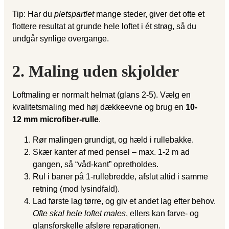
Tip: Har du
pletspartlet
mange steder, giver det ofte et
flottere resultat at grunde hele loftet i ét strøg, så du
undgår synlige overgange.
2. Maling uden skjolder
Loftmaling er normalt helmat (glans 2-5). Vælg en
kvalitetsmaling med høj dækkeevne og brug en
10-
12 mm microfiber-rulle
.
Rør malingen grundigt, og hæld i rullebakke.
Skær kanter af med pensel – max. 1-2 m ad
gangen, så “våd-kant” opretholdes.
Rul i baner på 1-rullebredde, afslut altid i samme
retning (mod lysindfald).
Lad første lag tørre, og giv et andet lag efter behov.
Ofte skal hele loftet males
, ellers kan farve- og
glansforskelle afsløre reparationen.