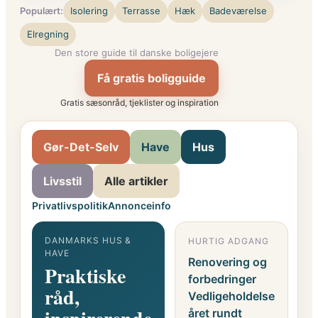
Populært:
Isolering
Terrasse
Hæk
Badeværelse
Elregning
Den store guide til danske boligejere
Få gratis boligguide
Gratis sæsonråd, tjeklister og inspiration
Gør-Det-Selv
Have
Hus
Livsstil
Alle artikler
Privatlivspolitik
Annonceinfo
DANMARKS HUS &
HURTIG ADGANG
G
HAVE
F
Renovering og
Praktiske
o
forbedringer
råd,
i
Vedligeholdelse
året rundt