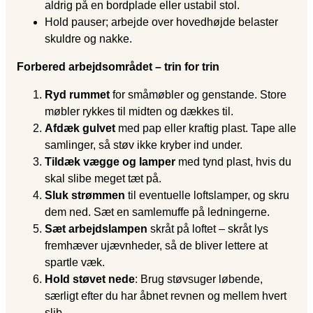
aldrig på en bordplade eller ustabil stol.
Hold pauser; arbejde over hovedhøjde belaster
skuldre og nakke.
Forbered arbejdsområdet – trin for trin
Ryd rummet
for småmøbler og genstande. Store
møbler rykkes til midten og dækkes til.
Afdæk gulvet
med pap eller kraftig plast. Tape alle
samlinger, så støv ikke kryber ind under.
Tildæk vægge og lamper
med tynd plast, hvis du
skal slibe meget tæt på.
Sluk strømmen
til eventuelle loftslamper, og skru
dem ned. Sæt en samlemuffe på ledningerne.
Sæt arbejdslampen
skråt på loftet – skråt lys
fremhæver ujævnheder, så de bliver lettere at
spartle væk.
Hold støvet nede
: Brug støvsuger løbende,
særligt efter du har åbnet revnen og mellem hvert
slib.