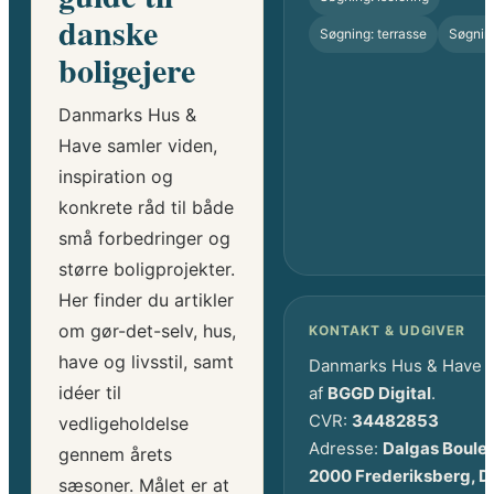
danske
Søgning: terrasse
Søgnin
boligejere
Danmarks Hus &
Have samler viden,
inspiration og
konkrete råd til både
små forbedringer og
større boligprojekter.
Her finder du artikler
om gør-det-selv, hus,
KONTAKT & UDGIVER
have og livsstil, samt
Danmarks Hus & Have 
idéer til
af
BGGD Digital
.
CVR:
34482853
vedligeholdelse
Adresse:
Dalgas Boule
gennem årets
2000 Frederiksberg, 
sæsoner. Målet er at