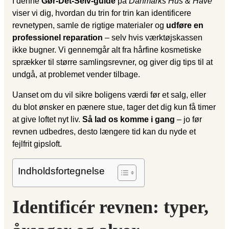
I denne
Gør-Det-Selv-guide
på
Danmarks Hus & Have
viser vi dig, hvordan du trin for trin kan identificere
revnetypen, samle de rigtige materialer og
udføre en
professionel reparation
– selv hvis værktøjskassen
ikke bugner. Vi gennemgår alt fra hårfine kosmetiske
sprækker til større samlingsrevner, og giver dig tips til at
undgå, at problemet vender tilbage.
Uanset om du vil sikre boligens værdi før et salg, eller
du blot ønsker en pænere stue, tager det dig kun få timer
at give loftet nyt liv.
Så lad os komme i gang
– jo før
revnen udbedres, desto længere tid kan du nyde et
fejlfrit gipsloft.
Indholdsfortegnelse
Identificér revnen: typer,