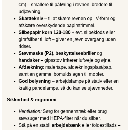
cm) – smallere til påføring i revnen, bredere til
udjævning.
Skættekniv
– til at skære revnen op i V-form og
afskære overskydende papirstrimmel.
Slibepapir korn 120-180
+ evt. slibeklods eller
girafsliber til loft – giver en jævn overgang uden
ridser.
Støvmaske (P2)
,
beskyttelsesbriller
og
handsker
– gipsstøv irriterer luftveje og øjne.
Afdækning
: malertape, afdækningsplast/pap,
samt en gammel bomuldslagen til møbler.
God belysning
– arbejdslampe på stativ eller en
kraftig pandelampe, så du kan se ujævnheder.
Sikkerhed & ergonomi
Ventilation:
Sørg for gennemtræk eller brug
støvsuger med HEPA-filter når du sliber.
Stå på en stabil
arbejdsbænk
eller foldestillads –