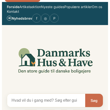
Spring
Forside
Artikelsektion
Nyeste guides
Populære artikler
Om os
til
Kontakt
indhold
Nyhedsbrev
f
◎
P
✉
Søg