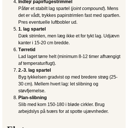
Indlejr papirfugestrimmel
Påfør et stabilt lag spartel (
joint compound
). Mens
det er vådt, trykkes papirstrimlen fast med spartlen.
Pres eventuelle luftbobler ud.
1. lag spartel
Dæk strimlen, men læg ikke et for tykt lag. Udjævn
kanter i 15-20 cm bredde.
Tørretid
Lad laget tørre helt (minimum 8-12 timer afhængigt
af temperatur/fugt).
2.-3. lag spartel
Byg tykkelsen gradvist op med bredere strøg (25-
30 cm). Mellem hvert lag: let slibning og
støvfjernelse.
Plan-slibning
Slib med korn 150-180 i bløde cirkler. Brug
arbejdslys på tværs for at spotte ujævnheder.