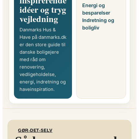
inspirerende
Energi og
idéer og tryg
besparelser
vejledning
Indretning og
boligliv
Danmarks Hus &
Have på danmarks.dk
er den store guide til
danske boligejere
med råd om
renovering,
vedligeholdelse,
energi, indretning og
haveinspiration.
GØR-DET-SELV