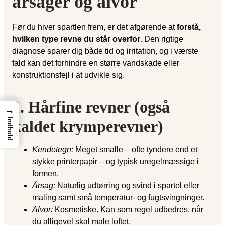
årsager og alvor
Før du hiver spartlen frem, er det afgørende at
forstå,
hvilken type revne du står overfor
. Den rigtige
diagnose sparer dig både tid og irritation, og i værste
fald kan det forhindre en større vandskade eller
konstruktionsfejl i at udvikle sig.
1. Hårfine revner (også
→
Indhold
kaldet krymperevner)
Kendetegn:
Meget smalle – ofte tyndere end et
stykke printerpapir – og typisk uregelmæssige i
formen.
Årsag:
Naturlig udtørring og svind i spartel eller
maling samt små temperatur- og fugtsvingninger.
Alvor:
Kosmetiske. Kan som regel udbedres, når
du alligevel skal male loftet.