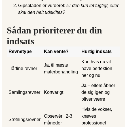
Gipspladen er vurderet:
Er den kun let fugtigt, eller
skal den helt udskiftes?
Sådan prioriterer du din
indsats
Revnetype
Kan vente?
Hurtig indsats
Kun hvis du vil
Ja, til næste
Hårfine revner
have perfektion
malerbehandling
her og nu
Ja
– ellers åbner
Samlingsrevner
Kortvarigt
de sig igen og
bliver værre
Hvis de vokser,
Observér i 2-3
kræves
Sætningsrevner
måneder
professionel