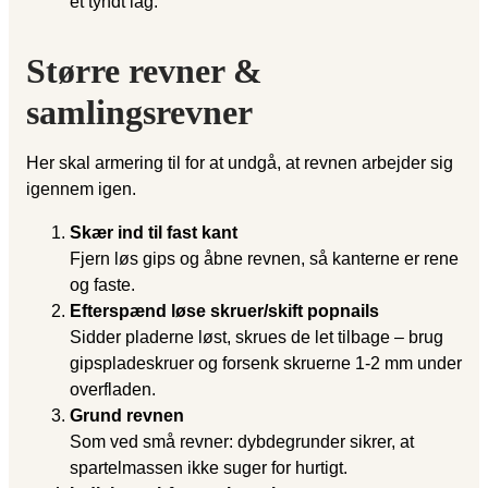
et tyndt lag.
Større revner &
samlingsrevner
Her skal armering til for at undgå, at revnen arbejder sig
igennem igen.
Skær ind til fast kant
Fjern løs gips og åbne revnen, så kanterne er rene
og faste.
Efterspænd løse skruer/skift popnails
Sidder pladerne løst, skrues de let tilbage – brug
gipspladeskruer og forsenk skruerne 1-2 mm under
overfladen.
Grund revnen
Som ved små revner: dybdegrunder sikrer, at
spartelmassen ikke suger for hurtigt.