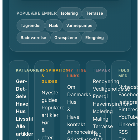
POPULÆRE EMNER
Isolering
Terrasse
Tagrender
Hæk
Varmepumpe
Badeværelse
Græsplæne
Elregning
KATEGORIER
INSPIRATION
NYTTIGE
TEMAER
FØLG
&
LINKS
MED
Gør-
Renovering
GUIDES
Om
Nyhedsb
Det-
Vedligeholdelse
Nyeste
Danmarks
Faceboo
Selv
Energi
guides
Hus
Instagra
Have
Haveinspiration
Populære
&
Pinterest
Hus
Isolering
artikler
Have
YouTube
Livsstil
Maling
Før
Kontakt
LinkedIn
Alle
Terrasse
&
Annonceinfo
RSS
artikler
Tag
efter
Privatlivspolitik
Tip