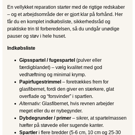
En vellykket reparation starter med de rigtige redskaber
– og et arbejdsområde der er gjort klar på forhånd. Her
får du en komplet indkøbsliste, sikkerhedsråd og
praktiske trin til forberedelsen, så du undgår unødige
pauser og støv i hele huset.
Indkøbsliste
Gipsspartel / fugespartel
(pulver eller
færdigblandet) – vælg kvalitet med god
vedhæftning og minimal krymp.
Papirfugestrimmel
– foretrækkes frem for
glasfibernet, fordi den giver en stærkere, glat
overflade og “forsvinder” i spartlen.
Alternativ:
Glasfibernet, hvis revnen arbejder
meget eller du er nybegynder.
Dybdegrunder / primer
– sikrer, at spartelmassen
hæfter på støvede eller sugende kanter.
Spartler
i flere bredder (5-6 cm, 10 cm og 25-30