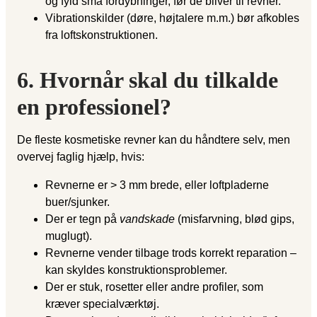
og fyld små fordybninger, før de bliver til revner.
Vibrationskilder (døre, højtalere m.m.) bør afkobles
fra loftskonstruktionen.
6. Hvornår skal du tilkalde
en professionel?
De fleste kosmetiske revner kan du håndtere selv, men
overvej faglig hjælp, hvis:
Revnerne er > 3 mm brede, eller loftpladerne
buer/sjunker.
Der er tegn på
vandskade
(misfarvning, blød gips,
muglugt).
Revnerne vender tilbage trods korrekt reparation –
kan skyldes konstruktionsproblemer.
Der er stuk, rosetter eller andre profiler, som
kræver specialværktøj.