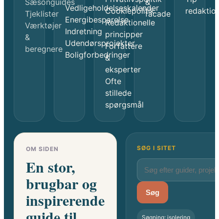
Sæsonguides
&
Vedligeholdelseskalender
Cookiepolitik
redaktio
Tjeklister
facade
Energibesparelse
Redaktionelle
Værktøjer
Indretning
principper
&
Udendørsprojekter
Forfattere
beregnere
Boligforbedringer
&
eksperter
Ofte
stillede
spørgsmål
SØG I SITET
OM SIDEN
En stor,
brugbar og
Søg
inspirerende
guide til
Søgning: isolering