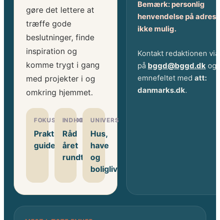
Bemærk: personlig
gøre det lettere at
henvendelse på adress
træffe gode
ikke mulig.
beslutninger, finde
inspiration og
Kontakt redaktionen via
komme trygt i gang
på
bggd@bggd.dk
og 
emnefeltet med
att:
med projekter i og
danmarks.dk
.
omkring hjemmet.
FOKUSOMRÅDE
INDHOLD
UNIVERS
Praktiske
Råd
Hus,
guides
året
have
rundt
og
boligliv