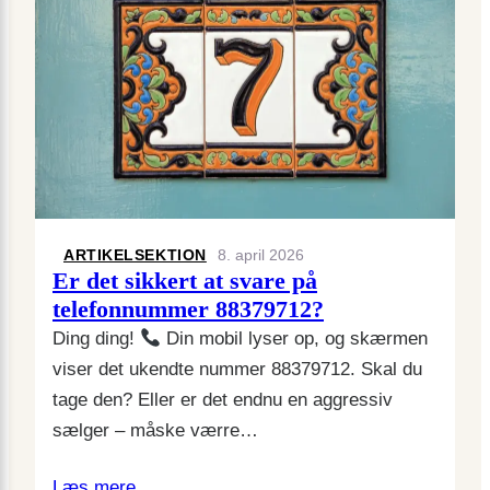
ARTIKELSEKTION
8. april 2026
Er det sikkert at svare på
telefonnummer 88379712?
Ding ding!
Din mobil lyser op, og skærmen
viser det ukendte nummer 88379712. Skal du
tage den? Eller er det endnu en aggressiv
sælger – måske værre…
Læs mere