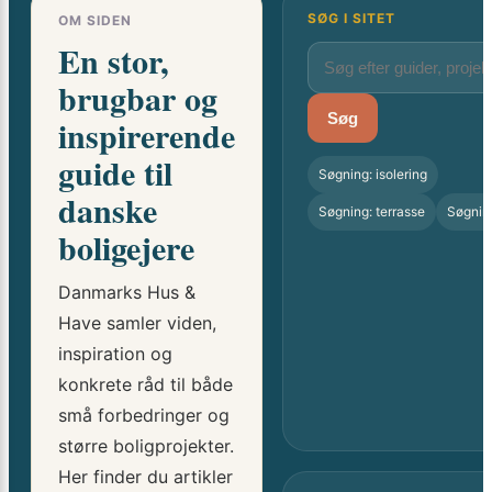
SØG I SITET
OM SIDEN
En stor,
brugbar og
Søg
inspirerende
guide til
Søgning: isolering
danske
Søgning: terrasse
Søgnin
boligejere
Danmarks Hus &
Have samler viden,
inspiration og
konkrete råd til både
små forbedringer og
større boligprojekter.
Her finder du artikler