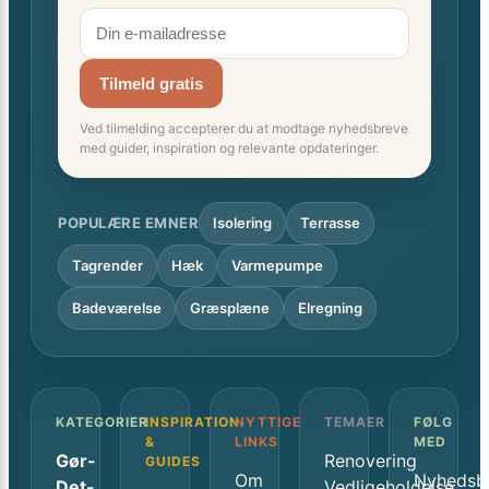
Tilmeld gratis
Ved tilmelding accepterer du at modtage nyhedsbreve
med guider, inspiration og relevante opdateringer.
POPULÆRE EMNER
Isolering
Terrasse
Tagrender
Hæk
Varmepumpe
Badeværelse
Græsplæne
Elregning
KATEGORIER
INSPIRATION
NYTTIGE
TEMAER
FØLG
&
LINKS
MED
Gør-
Renovering
GUIDES
Om
Nyhedsb
Det-
Vedligeholdelse