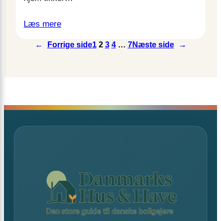
Læs mere
←
Forrige side
1
2
3
4
…
7
Næste side
→