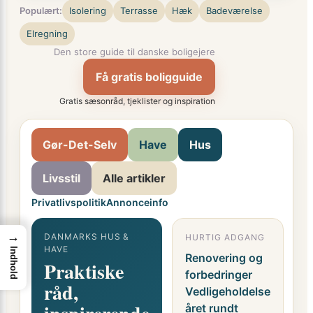
Populært:
Isolering
Terrasse
Hæk
Badeværelse
Elregning
Den store guide til danske boligejere
Få gratis boligguide
Gratis sæsonråd, tjeklister og inspiration
Gør-Det-Selv
Have
Hus
Livsstil
Alle artikler
Privatlivspolitik
Annonceinfo
→
DANMARKS HUS &
HURTIG ADGANG
G
HAVE
Indhold
F
Renovering og
Praktiske
o
forbedringer
råd,
i
Vedligeholdelse
året rundt