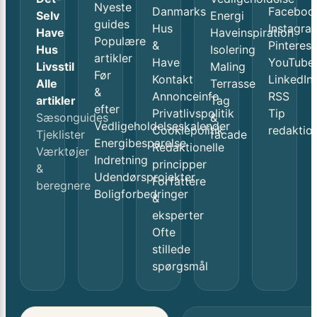
Nyeste
Danmarks
Faceboo
Selv
Energi
guides
Hus
Instagra
Have
Haveinspiration
Populære
&
Pinterest
Hus
Isolering
artikler
Have
YouTube
Livsstil
Maling
Før
Kontakt
LinkedIn
Alle
Terrasse
&
Annonceinfo
RSS
artikler
Tag
efter
Privatlivspolitik
Tip
Sæsonguides
&
Vedligeholdelseskalender
Cookiepolitik
redaktio
Tjeklister
facade
Energibesparelse
Redaktionelle
Værktøjer
Indretning
principper
&
Udendørsprojekter
Forfattere
beregnere
Boligforbedringer
&
eksperter
Ofte
stillede
spørgsmål