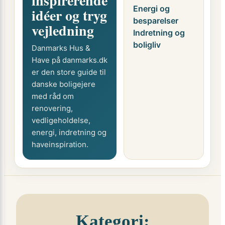
inspirerende
Energi og
idéer og tryg
besparelser
vejledning
Indretning og
boligliv
Danmarks Hus &
Have på danmarks.dk
er den store guide til
danske boligejere
med råd om
renovering,
vedligeholdelse,
energi, indretning og
haveinspiration.
Kategori: