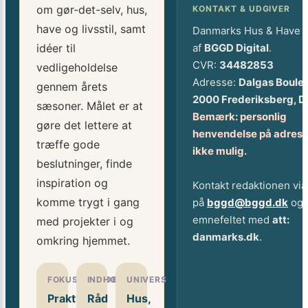
om gør-det-selv, hus,
KONTAKT & UDGIVER
have og livsstil, samt
Danmarks Hus & Have 
idéer til
af
BGGD Digital
.
CVR:
34482853
vedligeholdelse
Adresse:
Dalgas Boule
gennem årets
2000 Frederiksberg, 
sæsoner. Målet er at
Bemærk: personlig
gøre det lettere at
henvendelse på adress
træffe gode
ikke mulig.
beslutninger, finde
inspiration og
Kontakt redaktionen via
komme trygt i gang
på
bggd@bggd.dk
og 
emnefeltet med
att:
med projekter i og
danmarks.dk
.
omkring hjemmet.
FOKUSOMRÅDE
INDHOLD
UNIVERS
Praktiske
Råd
Hus,