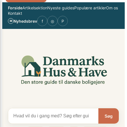
Spring
×
Forside
Artikelsektion
Nyeste guides
Populære artikler
Om os
til
Kontakt
indhold
Nyhedsbrev
f
◎
P
✉
Søg