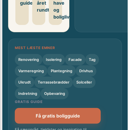
guides
året
have
rundt
og
boligliv
MEST LÆSTE EMNER
Renovering
Isolering
Facade
Tag
Varmeregning
Plantegning
Drivhus
Ukrudt
Terrassebrædder
Solceller
Indretning
Opbevaring
GRATIS GUIDE
Få gratis boligguide
Få sæsonråd, tjeklister og inspiration til