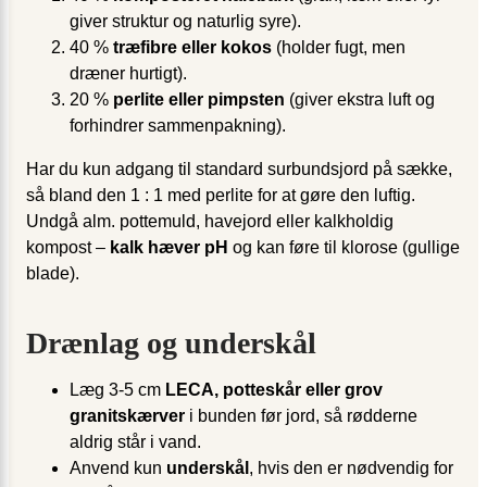
giver struktur og naturlig syre).
40 %
træfibre eller kokos
(holder fugt, men
dræner hurtigt).
20 %
perlite eller pimpsten
(giver ekstra luft og
forhindrer sammenpakning).
Har du kun adgang til standard surbundsjord på sække,
så bland den 1 : 1 med perlite for at gøre den luftig.
Undgå alm. pottemuld, havejord eller kalkholdig
kompost –
kalk hæver pH
og kan føre til klorose (gullige
blade).
Drænlag og underskål
Læg 3-5 cm
LECA, potteskår eller grov
granitskærver
i bunden før jord, så rødderne
aldrig står i vand.
Anvend kun
underskål
, hvis den er nødvendig for