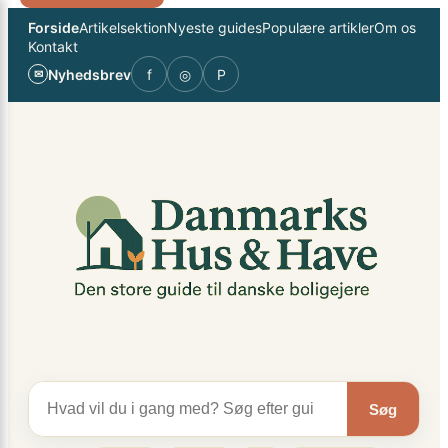
Spring
×
Forside
Artikelsektion
Nyeste guides
Populære artikler
Om os
til
Kontakt
indhold
Nyhedsbrev
f
◎
P
✉
Søg