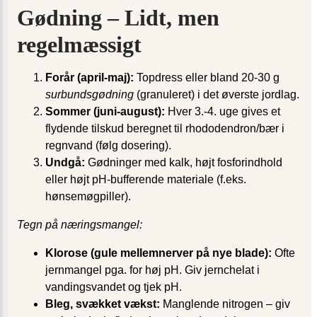
Gødning – Lidt, men
regelmæssigt
Forår (april-maj):
Topdress eller bland 20-30 g
surbundsgødning
(granuleret) i det øverste jordlag.
Sommer (juni-august):
Hver 3.-4. uge gives et
flydende tilskud beregnet til rhododendron/bær i
regnvand (følg dosering).
Undgå:
Gødninger med kalk, højt fosforindhold
eller højt pH-bufferende materiale (f.eks.
hønsemøgpiller).
Tegn på næringsmangel:
Klorose (gule mellemnerver på nye blade):
Ofte
jernmangel pga. for høj pH. Giv jernchelat i
vandingsvandet og tjek pH.
Bleg, svækket vækst:
Manglende nitrogen – giv