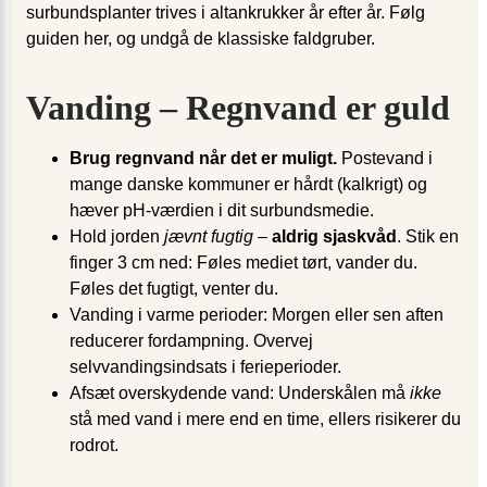
surbundsplanter trives i altankrukker år efter år. Følg
guiden her, og undgå de klassiske faldgruber.
Vanding – Regnvand er guld
Brug regnvand når det er muligt.
Postevand i
mange danske kommuner er hårdt (kalkrigt) og
hæver pH-værdien i dit surbundsmedie.
Hold jorden
jævnt fugtig
–
aldrig sjaskvåd
. Stik en
finger 3 cm ned: Føles mediet tørt, vander du.
Føles det fugtigt, venter du.
Vanding i varme perioder: Morgen eller sen aften
reducerer fordampning. Overvej
selvvandingsindsats i ferieperioder.
Afsæt overskydende vand: Underskålen må
ikke
stå med vand i mere end en time, ellers risikerer du
rodrot.