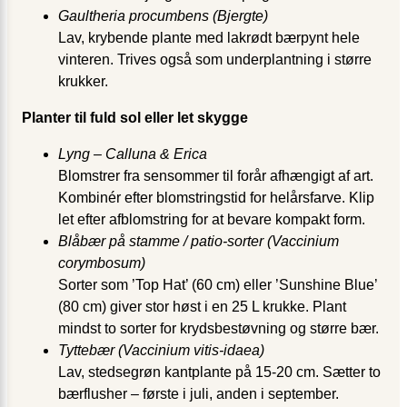
Gaultheria procumbens (Bjergte)
Lav, krybende plante med lakrødt bærpynt hele
vinteren. Trives også som underplantning i større
krukker.
Planter til fuld sol eller let skygge
Lyng – Calluna & Erica
Blomstrer fra sensommer til forår afhængigt af art.
Kombinér efter blomstringstid for helårsfarve. Klip
let efter afblomstring for at bevare kompakt form.
Blåbær på stamme / patio-sorter (Vaccinium
corymbosum)
Sorter som ’Top Hat’ (60 cm) eller ’Sunshine Blue’
(80 cm) giver stor høst i en 25 L krukke. Plant
mindst to sorter for krydsbestøvning og større bær.
Tyttebær (Vaccinium vitis-idaea)
Lav, stedsegrøn kantplante på 15-20 cm. Sætter to
bærflusher – første i juli, anden i september.