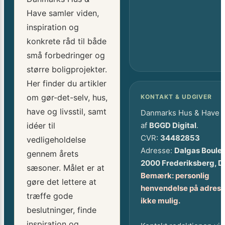
Have samler viden,
inspiration og
konkrete råd til både
små forbedringer og
større boligprojekter.
Her finder du artikler
om gør-det-selv, hus,
KONTAKT & UDGIVER
have og livsstil, samt
Danmarks Hus & Have 
idéer til
af
BGGD Digital
.
CVR:
34482853
vedligeholdelse
Adresse:
Dalgas Boule
gennem årets
2000 Frederiksberg, 
sæsoner. Målet er at
Bemærk: personlig
gøre det lettere at
henvendelse på adress
træffe gode
ikke mulig.
beslutninger, finde
inspiration og