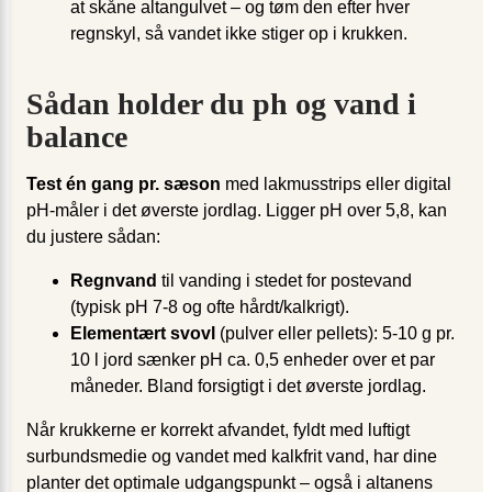
at skåne altan­gulvet – og tøm den efter hver
regnskyl, så vandet ikke stiger op i krukken.
Sådan holder du ph og vand i
balance
Test én gang pr. sæson
med lakmusstrips eller digital
pH-måler i det øverste jordlag. Ligger pH over 5,8, kan
du justere sådan:
Regnvand
til vanding i stedet for postevand
(typisk pH 7-8 og ofte hårdt/kalkrigt).
Elementært svovl
(pulver eller pellets): 5-10 g pr.
10 l jord sænker pH ca. 0,5 enheder over et par
måneder. Bland forsigtigt i det øverste jordlag.
Når krukkerne er korrekt afvandet, fyldt med luftigt
surbundsmedie og vandet med kalkfrit vand, har dine
planter det optimale udgangspunkt – også i altanens