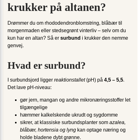
krukker på altanen?
Drømmer du om rhododendron­blomstring, blåbær til
morgenmaden eller stedsegrønt vinterliv – selv om du
kun har en altan? Så er
surbund
i krukker den nemme
genvej.
Hvad er surbund?
I surbundsjord ligger
reaktionstallet
(pH) på
4,5 – 5,5
.
Det lave pH-niveau:
gør jern, mangan og andre mikronæringsstoffer let
tilgængelige
hæmmer kalkelskende ukrudt og sygdomme
sikrer, at klassiske surbundsplanter som
azalea,
blåbær, hortensia og lyng
kan optage næring og
holde bladene dybt grønne.