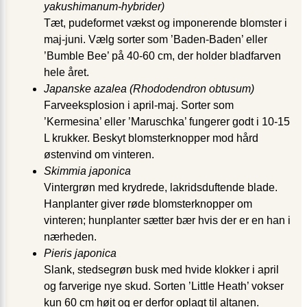
yakushimanum-hybrider)
Tæt, pudeformet vækst og imponerende blomster i
maj-juni. Vælg sorter som ’Baden-Baden’ eller
’Bumble Bee’ på 40-60 cm, der holder bladfarven
hele året.
Japanske azalea (Rhododendron obtusum)
Farveeksplosion i april-maj. Sorter som
’Kermesina’ eller ’Maruschka’ fungerer godt i 10-15
L krukker. Beskyt blomsterknopper mod hård
østenvind om vinteren.
Skimmia japonica
Vintergrøn med krydrede, lakridsduftende blade.
Hanplanter giver røde blomsterknopper om
vinteren; hunplanter sætter bær hvis der er en han i
nærheden.
Pieris japonica
Slank, stedsegrøn busk med hvide klokker i april
og farverige nye skud. Sorten ’Little Heath’ vokser
kun 60 cm højt og er derfor oplagt til altanen.