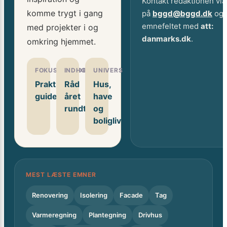
Kontakt redaktionen via
komme trygt i gang
på
bggd@bggd.dk
og 
emnefeltet med
att:
med projekter i og
danmarks.dk
.
omkring hjemmet.
FOKUSOMRÅDE
INDHOLD
UNIVERS
Praktiske
Råd
Hus,
guides
året
have
rundt
og
boligliv
MEST LÆSTE EMNER
Renovering
Isolering
Facade
Tag
Varmeregning
Plantegning
Drivhus