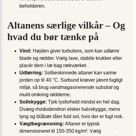
beholderen.
Altanens særlige vilkår – Og
hvad du bør tænke på
Vind:
Højden giver turbulens, som kan udtørre
blade og rødder. Vælg lave, stabile krukker eller
placér dem i læ bag rækværket.
Udtørring:
Solbeskinnede altaner kan varme
jorden op til 40 °C. Surbund kræver jævnt fugtigt
miljø, så brug
vandmagasinerende substrat
og
muld omkring rødderne.
Sol/skygge:
Tjek lysforhold mindst en hel dag.
Dværg-rhododendron elsker halvskygge, mens
lyng og blåbær tåler fuld sol, hvis der er fugt nok.
Vægtbegrænsning:
Altaner er typisk
dimensioneret til 150-350 kg/m². Vælg