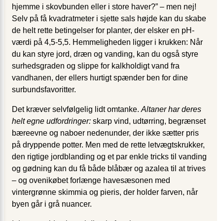
hjemme i skovbunden eller i store haver?” – men nej!
Selv på få kvadratmeter i sjette sals højde kan du skabe
de helt rette betingelser for planter, der elsker en pH-
værdi på 4,5-5,5. Hemmeligheden ligger i krukken: Når
du kan styre jord, dræn og vanding, kan du også styre
surhedsgraden og slippe for kalkholdigt vand fra
vandhanen, der ellers hurtigt spænder ben for dine
surbundsfavoritter.
Det kræver selvfølgelig lidt omtanke.
Altaner har deres
helt egne udfordringer:
skarp vind, udtørring, begrænset
bæreevne og naboer nedenunder, der ikke sætter pris
på dryppende potter. Men med de rette letvægtskrukker,
den rigtige jordblanding og et par enkle tricks til vanding
og gødning kan du få både blåbær og azalea til at trives
– og ovenikøbet forlænge havesæsonen med
vintergrønne skimmia og pieris, der holder farven, når
byen går i grå nuancer.