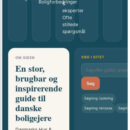
Boligforbedringer
&
eksperter
Ofte
stillede
spørgsmål
SØG I SITET
OM SIDEN
En stor,
brugbar og
Søg
inspirerende
guide til
Søgning: isolering
danske
Søgning: terrasse
Søgnin
boligejere
Danmarks Hus &