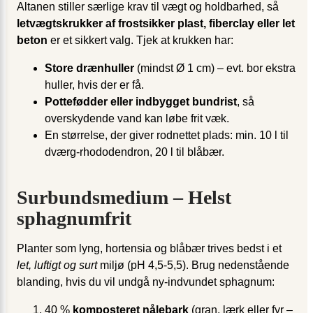
Altanen stiller særlige krav til vægt og holdbarhed, så
letvægtskrukker af frost­sikker plast, fiber­clay eller let
beton
er et sikkert valg. Tjek at krukken har:
Store drænhuller
(mindst Ø 1 cm) – evt. bor ekstra
huller, hvis der er få.
Pottefødder eller indbygget bundrist
, så
overskydende vand kan løbe frit væk.
En størrelse, der giver rodnettet plads: min. 10 l til
dværg-rhododendron, 20 l til blåbær.
Surbundsmedium – Helst
sphagnumfrit
Planter som lyng, hortensia og blåbær trives bedst i et
let, luftigt og surt
miljø (pH 4,5-5,5). Brug nedenstående
blanding, hvis du vil undgå ny-indvundet sphagnum:
40 %
komposteret nålebark
(gran, lærk eller fyr –