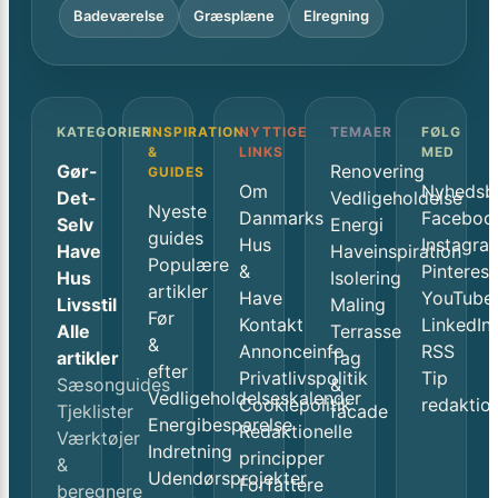
Badeværelse
Græsplæne
Elregning
KATEGORIER
INSPIRATION
NYTTIGE
TEMAER
FØLG
&
LINKS
MED
Gør-
Renovering
GUIDES
Om
Nyhedsb
Det-
Vedligeholdelse
Nyeste
Danmarks
Faceboo
Selv
Energi
guides
Hus
Instagra
Have
Haveinspiration
Populære
&
Pinterest
Hus
Isolering
artikler
Have
YouTube
Livsstil
Maling
Før
Kontakt
LinkedIn
Alle
Terrasse
&
Annonceinfo
RSS
artikler
Tag
efter
Privatlivspolitik
Tip
Sæsonguides
&
Vedligeholdelseskalender
Cookiepolitik
redaktio
Tjeklister
facade
Energibesparelse
Redaktionelle
Værktøjer
Indretning
principper
&
Udendørsprojekter
Forfattere
beregnere