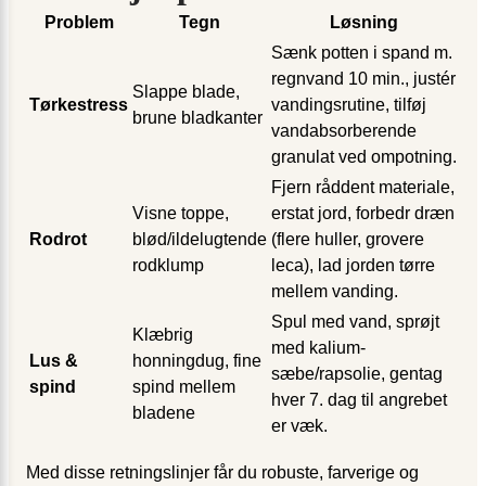
Problem
Tegn
Løsning
Sænk potten i spand m.
regnvand 10 min., justér
Slappe blade,
Tørkestress
vandingsrutine, tilføj
brune bladkanter
vandabsorberende
granulat ved ompotning.
Fjern råddent materiale,
Visne toppe,
erstat jord, forbedr dræn
Rodrot
blød/ildelugtende
(flere huller, grovere
rodklump
leca), lad jorden tørre
mellem vanding.
Spul med vand, sprøjt
Klæbrig
med kalium­
Lus &
honningdug, fine
sæbe/rapsolie, gentag
spind
spind mellem
hver 7. dag til angrebet
bladene
er væk.
Med disse retningslinjer får du robuste, farverige og