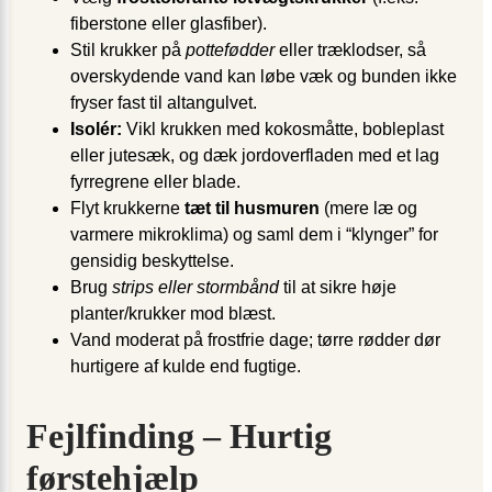
fiberstone eller glasfiber).
Stil krukker på
pottefødder
eller træklodser, så
overskydende vand kan løbe væk og bunden ikke
fryser fast til altangulvet.
Isolér:
Vikl krukken med kokosmåtte, bobleplast
eller jutesæk, og dæk jordoverfladen med et lag
fyrregrene eller blade.
Flyt krukkerne
tæt til husmuren
(mere læ og
varmere mikroklima) og saml dem i “klynger” for
gensidig beskyttelse.
Brug
strips eller stormbånd
til at sikre høje
planter/krukker mod blæst.
Vand moderat på frostfrie dage; tørre rødder dør
hurtigere af kulde end fugtige.
Fejlfinding – Hurtig
førstehjælp