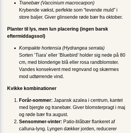
Tranebær (Vaccinium macrocarpon)
Krybende vækst, perfekte som “levende muld” i
store baljer. Giver glinsende røde bær fra oktober.
Planter til lys, men lun placering (ingen barsk
eftermiddagssol)
Kompakte hortensia (Hydrangea serrata)
Sorten ’Tiara’ eller ’Bluebird’ holder sig nede på 80
cm, med blonderige blå eller rosa randblomster.
Vandes konsekvent med regnvand og skærmes
mod udtørrende vind.
Kvikke kombinationer
Forår-sommer:
Japansk azalea i centrum, kantet
med bjergte og tranebær. Giver blomsterpragt i maj
og røde bær fra august.
Sensommer-vinter:
Patio-blåbær flankeret af
calluna-lyng. Lyngen dækker jorden, reducerer