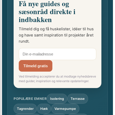
Få nye guides og
sæsonråd direkte i
indbakken
Tilmeld dig og få huskelister, idéer til hus
og have samt inspiration til projekter året
rundt.
Tilmeld gratis
Ved tilmelding accepterer du at modtage nyhedsbreve
med guider, inspiration og relevante opdateringer.
POPULÆRE EMNER
Isolering
Terrasse
Tagrender
Hæk
Varmepumpe