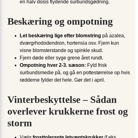
en halv dosis flydende surbundsgødning.
Beskæring og ompotning
Let beskæring lige efter blomstring
på azalea,
dværgrhododendron, hortensia osv. Fjern kun
visne blomsterstande og spinkle skud.
Fjern døde eller syge grene året rundt.
Ompotning hver 2-3. sæson:
Fyld frisk
surbundsmedie på, og gå en potte­størrelse op hvis
rødderne fylder det hele. Gør det i april.
Vinterbeskyttelse – Sådan
overlever krukkerne frost og
storm
Vælg
frosttolerante letvægtskrukker
(f.eks.