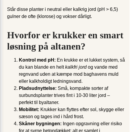
Står disse planter i neutral eller kalkrig jord (pH > 6,5)
gulner de ofte (klorose) og vokser dårligt.
Hvorfor er krukker en smart
løsning på altanen?
Kontrol med pH:
En krukke er et lukket system, så
du kan blande en helt
kalkfri jord
og vande med
regnvand uden at kæmpe mod baghavens muld
eller kalkholdigt ledningsvand.
Pladsudnyttelse:
Små, kompakte sorter af
surbundsplanter trives fint i 10-30 liter jord –
perfekt til byaltaner.
Mobilitet:
Krukker kan flyttes efter sol, skygge eller
sæson og tages ind i hård frost.
Skåner bygningen:
Ingen opgravning eller risiko
for at syrne betondækket; alt er samlet i