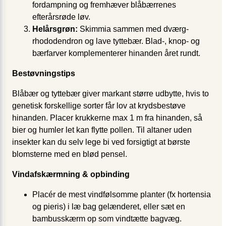
fordampning og fremhæver blåbærrenes
efterårsrøde løv.
Helårsgrøn:
Skimmia sammen med dværg-
rhododendron og lave tyttebær. Blad-, knop- og
bærfarver komplementerer hinanden året rundt.
Bestøvningstips
Blåbær og tyttebær giver markant større udbytte, hvis to
genetisk forskellige sorter får lov at krydsbestøve
hinanden. Placer krukkerne max 1 m fra hinanden, så
bier og humler let kan flytte pollen. Til altaner uden
insekter kan du selv lege bi ved forsigtigt at børste
blomsterne med en blød pensel.
Vindafskærmning & opbinding
Placér de mest vindfølsomme planter (fx hortensia
og pieris) i læ bag gelænderet, eller sæt en
bambusskærm op som vindtætte bagvæg.