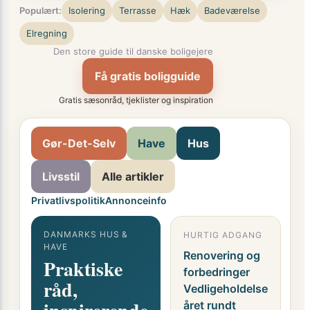
Populært:
Isolering
Terrasse
Hæk
Badeværelse
Elregning
Den store guide til danske boligejere
Få gratis boligguide
Gratis sæsonråd, tjeklister og inspiration
Gør-Det-Selv
Have
Hus
Livsstil
Alle artikler
Privatlivspolitik
Annonceinfo
DANMARKS HUS &
HURTIG ADGANG
G
HAVE
F
Renovering og
Praktiske
o
forbedringer
råd,
i
Vedligeholdelse
året rundt