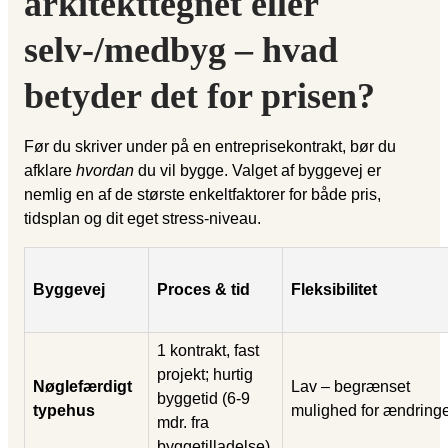
arkitekttegnet eller
selv-/medbyg – hvad
betyder det for prisen?
Før du skriver under på en entreprisekontrakt, bør du
afklare
hvordan
du vil bygge. Valget af byggevej er
nemlig en af de største enkeltfaktorer for både pris,
tidsplan og dit eget stress-niveau.
Byggevej
Proces & tid
Fleksibilitet
1 kontrakt, fast
projekt; hurtig
Nøglefærdigt
Lav – begrænset
byggetid (6-9
typehus
mulighed for ændringe
mdr. fra
byggetilladelse).