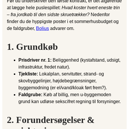
Før du underskriver den første kontrakt, er det afgørende
at lægge hele puslespillet:
Hvad koster hvert eneste trin
– fra jordkøb til den sidste skruetrækker?
Nedenfor
finder du de hyppigste poster i et sommerhusbudget og
de faldgruber,
Bolius
advarer om.
1. Grundkøb
Prisdriver nr. 1:
Beliggenhed (kystafstand, udsigt,
infrastruktur, fredet natur).
Tjekliste:
Lokalplan, servitutter, strand- og
skovbyggelinjer, højdebegrænsninger,
byggemodning (er el/vand/kloak ført frem?).
Faldgrube:
Køb af billig, men u-byggemoden
grund kan udløse sekscifret regning til forsyninger.
2. Forundersøgelser &