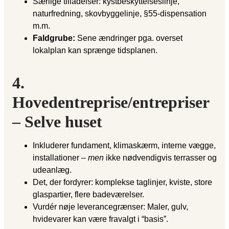
Særlige tilladelser: kystbeskyttelseslinje,
naturfredning, skovbyggelinje, §55-dispensation
m.m.
Faldgrube:
Sene ændringer pga. overset
lokalplan kan sprænge tidsplanen.
4.
Hovedentreprise/entrepriser
– Selve huset
Inkluderer fundament, klimaskærm, interne vægge,
installationer –
men
ikke nødvendigvis terrasser og
udeanlæg.
Det, der fordyrer: komplekse taglinjer, kviste, store
glaspartier, flere badeværelser.
Vurdér nøje leverancegrænser: Maler, gulv,
hvidevarer kan være fravalgt i “basis”.