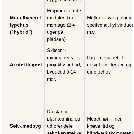
Forproducerede
Modulbaseret
moduler; kort
Mellem – vælg module
typehus
montage (2-4
spejlvend, flyt vinduer
(”hybrid”)
uger på
m.v.
pladsen).
Skitser >
myndigheds-
Høj – designet til
Arkitekttegnet
projekt > udbud;
udsigt, sol, terræn og
byggetid 9-14
dine behov.
mdr.
Du står for
planlægning og
Meget høj – men
Selv-/medbyg
udfører dele
kræver tid og
selv; kan trække
håndværkskompetenc