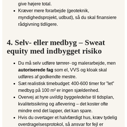
give højere total.
Kræver mere forarbejde (geoteknik,
myndighedsprojekt, udbud), så du skal finansiere
rådgivning tidligere.
4. Selv- eller medbyg – Sweat
equity med indbygget risiko
Du må selv udføre tømrer- og malerarbejde, men
autoriserede fag
som el, VVS og kloak skal
udføres af godkendte mestre.
Sæt realistisk timebudget: 400-600 timer for ”let”
medbyg på 100 m² er ingen sjældenhed.
Overvej at hyre
uvildig byggeledelse
til tidsplan,
kvalitetssikring og aflevering – det koster ofte
mindre end det lapper, det kan spare.
Hvis du overtager et halvfærdigt hus, kræv tydelig
overdragelsesprotokol, så ansvar for fejl er