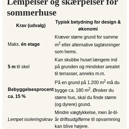
Lempelser og skærpelser for
sommerhuse
Typisk betydning for design &
Krav (udvalg)
økonomi
Kræver større grund for samme
2
Maks.
én etage
m
eller alternative tagløsninger
som hems.
Kan skubbe huset længere ind
5 m
til skel
på grunden og mindsker arealet
til terrasser, anneks m.m.
2
På en grund på 1.200 m
må du
2
Bebyggelsesprocent
bygge ca. 180 m
. Ønsker du
ca. 15 %
større hus, skal du finde større
(og dyrere) grund.
Mindre vægtykkelse, men år-til-
Lempet isoleringskrav
år driftsudgifterne til opvarmning
kan blive højere.