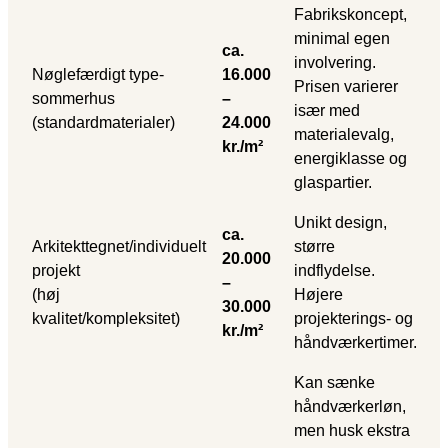
Fabrikskoncept,
minimal egen
ca.
involvering.
Nøglefærdigt type-
16.000
Prisen varierer
sommerhus
–
især med
(standardmaterialer)
24.000
materialevalg,
kr./m²
energiklasse og
glaspartier.
Unikt design,
ca.
Arkitekttegnet/individuelt
større
20.000
projekt
indflydelse.
–
(høj
Højere
30.000
kvalitet/kompleksitet)
projekterings- og
kr./m²
håndværkertimer.
Kan sænke
håndværkerløn,
men husk ekstra