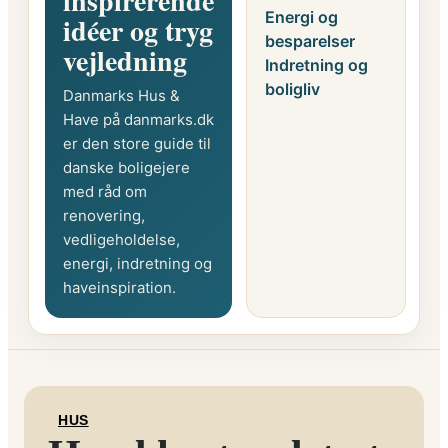
inspirerende
Energi og
idéer og tryg
besparelser
vejledning
Indretning og
boligliv
Danmarks Hus &
Have på danmarks.dk
er den store guide til
danske boligejere
med råd om
renovering,
vedligeholdelse,
energi, indretning og
haveinspiration.
HUS