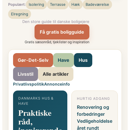
Populært:
Isolering
Terrasse
Hæk
Badeværelse
Elregning
Den store guide til danske boligejere
Få gratis boligguide
Gratis sæsonråd, tjeklister og inspiration
Gør-Det-Selv
Have
Hus
Livsstil
Alle artikler
Privatlivspolitik
Annonceinfo
DANMARKS HUS &
HURTIG ADGANG
G
HAVE
F
Renovering og
Praktiske
o
forbedringer
råd,
i
Vedligeholdelse
året rundt