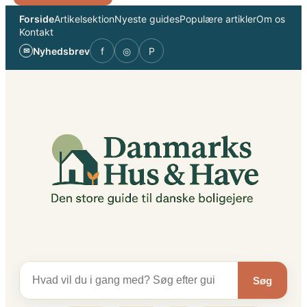
Spring
Forside
Artikelsektion
Nyeste guides
Populære artikler
Om os
til
Kontakt
indhold
Nyhedsbrev
f
◎
P
✉
Søg