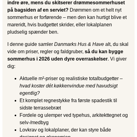
indre øre, mens du skitserer drømmesommerhuset
på bagsiden af en serviet?
Drømmen om et helt nyt
sommerhus er forførende – men den kan hurtigt blive et
mareridt, hvis budgettet skrider, eller lokalplanen
pludselig spænder ben.
I denne guide samler
Danmarks Hus & Have
alt, du skal
vide om priser, regler og faldgruber,
så du kan bygge
sommerhus i 2026 uden dyre overraskelser
. Vi giver
dig:
Aktuelle m²-priser og realistiske totalbudgetter –
hvad koster dét køkkenvindue med havudsigt
egentlig?
Et komplet regnestykke fra første spadestik til
sidste terrassebræt
Fordele og ulemper ved typehus, arkitekttegnet og
selv-/medbyg
Lovkrav og lokalplaner, der kan styre både