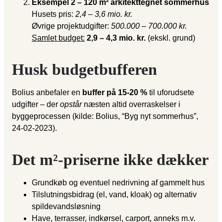
Eksempel 2 – 120 m² arkitekttegnet sommerhus
Husets pris:
2,4 – 3,6 mio. kr.
Øvrige projektudgifter:
500.000 – 700.000 kr.
Samlet budget:
2,9 – 4,3 mio. kr.
(ekskl. grund)
Husk budgetbufferen
Bolius anbefaler en
buffer på 15-20 %
til uforudsete
udgifter – der
opstår
næsten altid overraskelser i
byggeprocessen (kilde: Bolius, “Byg nyt sommerhus”,
24-02-2023).
Det m²-priserne ikke dækker
Grundkøb og eventuel nedrivning af gammelt hus
Tilslutningsbidrag (el, vand, kloak) og alternativ
spildevandsløsning
Have, terrasser, indkørsel, carport, anneks m.v.