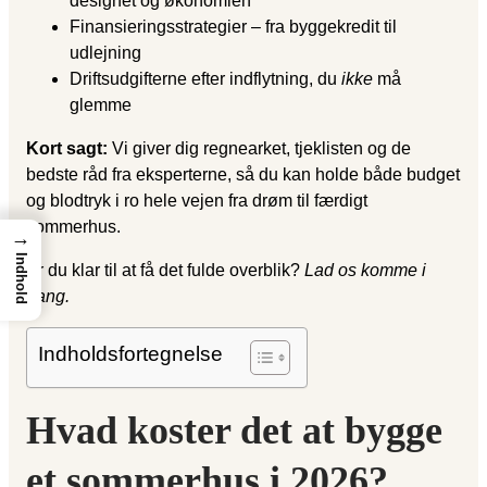
designet og økonomien
Finansierings­strategier – fra byggekredit til
udlejning
Driftsudgifterne efter indflytning, du
ikke
må
glemme
Kort sagt:
Vi giver dig regnearket, tjeklisten og de
bedste råd fra eksperterne, så du kan holde både budget
og blodtryk i ro hele vejen fra drøm til færdigt
sommerhus.
→
Indhold
Er du klar til at få det fulde overblik?
Lad os komme i
gang.
Indholdsfortegnelse
Hvad koster det at bygge
et sommerhus i 2026?