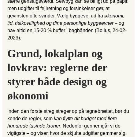
større gensalgsværdi. Selvbyg kan se billigt ud på papir,
men udgifter til fejlretning og forsinkelser gør, at
gevinsten ofte svinder. Vælg byggevej ud fra
økonomi,
tid, risikovillighed og dine personlige byggeevner
– og
hav altid en 15-20 % buffer i baghånden (Bolius, 24-02-
2023).
Grund, lokalplan og
lovkrav: reglerne der
styrer både design og
økonomi
Inden den første streg streger op på tegnebrættet, bør du
kende de regler, som
kan flytte dit budget med flere
hundrede tusinde kroner
. Nedenfor gennemgår vi de
vigtigste – og viser, hvor de skjulte udgifter gemmer sig.