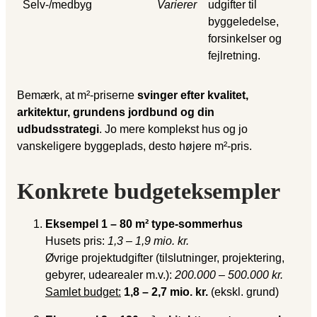
Selv-/medbyg
Varierer
udgifter til
byggeledelse,
forsinkelser og
fejlretning.
Bemærk, at m²-priserne
svinger efter kvalitet,
arkitektur, grundens jordbund og din
udbudsstrategi
. Jo mere komplekst hus og jo
vanskeligere byggeplads, desto højere m²-pris.
Konkrete budgeteksempler
Eksempel 1 – 80 m² type-sommerhus
Husets pris:
1,3 – 1,9 mio. kr.
Øvrige projektudgifter (tilslutninger, projektering,
gebyrer, udearealer m.v.):
200.000 – 500.000 kr.
Samlet budget:
1,8 – 2,7 mio. kr.
(ekskl. grund)