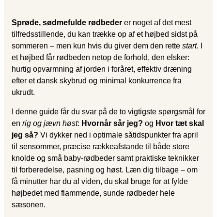
Sprøde, sødmefulde rødbeder
er noget af det mest
tilfredsstillende, du kan trække op af et højbed sidst på
sommeren – men kun hvis du giver dem den rette
start
. I
et højbed får rødbeden netop de forhold, den elsker:
hurtig opvarmning af jorden i foråret, effektiv dræning
efter et dansk skybrud og minimal konkurrence fra
ukrudt.
I denne guide får du svar på de to vigtigste spørgsmål for
en
rig og jævn høst
:
Hvornår sår jeg?
og
Hvor tæt skal
jeg så?
Vi dykker ned i optimale såtidspunkter fra april
til sensommer, præcise rækkeafstande til både store
knolde og små baby-rødbeder samt praktiske teknikker
til forberedelse, pasning og høst. Læn dig tilbage – om
få minutter har du al viden, du skal bruge for at fylde
højbedet med flammende, sunde rødbeder hele
sæsonen.