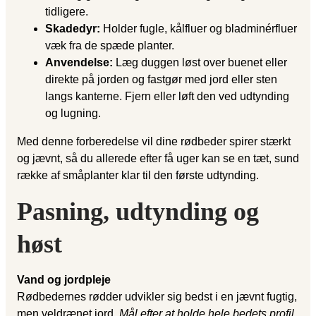
tidligere.
Skadedyr:
Holder fugle, kålfluer og bladminérfluer
væk fra de spæde planter.
Anvendelse:
Læg duggen løst over buenet eller
direkte på jorden og fastgør med jord eller sten
langs kanterne. Fjern eller løft den ved udtynding
og lugning.
Med denne forberedelse vil dine rødbeder spirer stærkt
og jævnt, så du allerede efter få uger kan se en tæt, sund
række af småplanter klar til den første udtynding.
Pasning, udtynding og
høst
Vand og jordpleje
Rødbedernes rødder udvikler sig bedst i en jævnt fugtig,
men veldrænet jord.
Mål efter at holde hele bedets profil