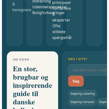
Indretning
principper
&
Udendørsprojekter
Forfattere
beregnere
Boligforbedringer
&
eksperter
Ofte
stillede
spørgsmål
SØG I SITET
OM SIDEN
En stor,
brugbar og
Søg
inspirerende
guide til
Søgning: isolering
danske
Søgning: terrasse
Søgnin