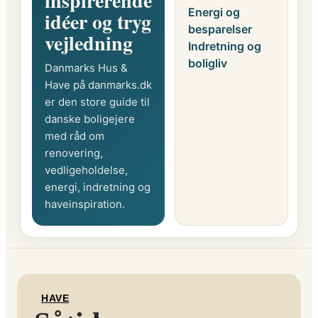
inspirerende
Energi og
idéer og tryg
besparelser
vejledning
Indretning og
boligliv
Danmarks Hus &
Have på danmarks.dk
er den store guide til
danske boligejere
med råd om
renovering,
vedligeholdelse,
energi, indretning og
haveinspiration.
HAVE