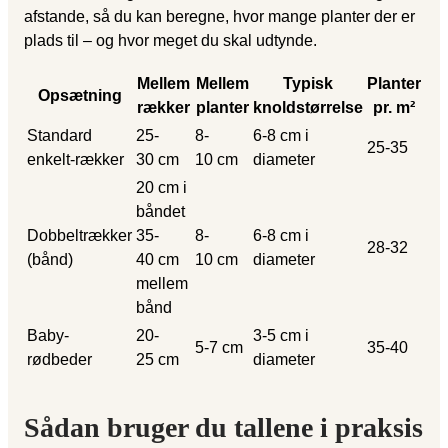
afstande, så du kan beregne, hvor mange planter der er
plads til – og hvor meget du skal udtynde.
Mellem
Mellem
Typisk
Planter
Opsætning
rækker
planter
knoldstørrelse
pr. m²
Standard
25-
8-
6-8 cm i
25-35
enkelt-rækker
30 cm
10 cm
diameter
20 cm i
båndet
Dobbeltrækker
35-
8-
6-8 cm i
28-32
(bånd)
40 cm
10 cm
diameter
mellem
bånd
Baby-
20-
3-5 cm i
5-7 cm
35-40
rødbeder
25 cm
diameter
Sådan bruger du tallene i praksis