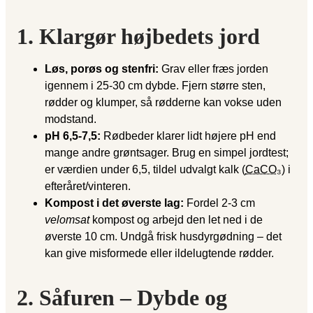
1. Klargør højbedets jord
Løs, porøs og stenfri:
Grav eller fræs jorden
igennem i 25-30 cm dybde. Fjern større sten,
rødder og klumper, så rødderne kan vokse uden
modstand.
pH 6,5-7,5:
Rødbeder klarer lidt højere pH end
mange andre grøntsager. Brug en simpel jordtest;
er værdien under 6,5, tildel udvalgt kalk (
CaCO₃
) i
efteråret/vinteren.
Kompost i det øverste lag:
Fordel 2-3 cm
velomsat
kompost og arbej­d den let ned i de
øverste 10 cm. Undgå frisk husdyrgødning – det
kan give misformede eller ildelugtende rødder.
2. Såfuren – Dybde og