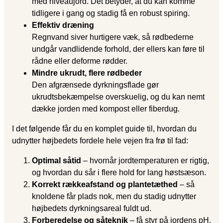
med niveaujord. Det betyder, at du kan komme
tidligere i gang og stadig få en robust spiring.
Effektiv dræning
Regnvand siver hurtigere væk, så rødbederne
undgår vandlidende forhold, der ellers kan føre til
rådne eller deforme rødder.
Mindre ukrudt, flere rødbeder
Den afgrænsede dyrkningsflade gør
ukrudtsbekæmpelse overskuelig, og du kan nemt
dække jorden med kompost eller fiberdug.
I det følgende får du en komplet guide til, hvordan du
udnytter højbedets fordele hele vejen fra frø til fad:
Optimal såtid
– hvornår jordtemperaturen er rigtig,
og hvordan du sår i flere hold for lang høstsæson.
Korrekt rækkeafstand og plantetæthed
– så
knoldene får plads nok, men du stadig udnytter
højbedets dyrkningsareal fuldt ud.
Forberedelse og såteknik
– få styr på jordens pH,