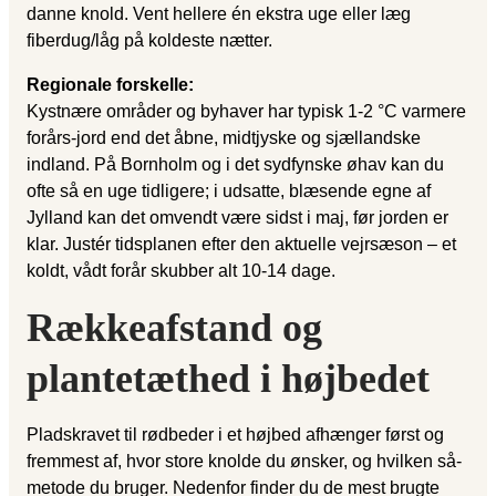
danne knold. Vent hellere én ekstra uge eller læg
fiberdug/låg på koldeste nætter.
Regionale forskelle:
Kystnære områder og byhaver har typisk 1-2 °C varmere
forårs-jord end det åbne, midtjyske og sjællandske
indland. På Bornholm og i det sydfynske øhav kan du
ofte så en uge tidligere; i udsatte, blæsende egne af
Jylland kan det omvendt være sidst i maj, før jorden er
klar. Justér tidsplanen efter den aktuelle vejr­sæson – et
koldt, vådt forår skubber alt 10-14 dage.
Rækkeafstand og
plantetæthed i højbedet
Pladskravet til rødbeder i et højbed afhænger først og
fremmest af, hvor store knolde du ønsker, og hvilken så-
metode du bruger. Nedenfor finder du de mest brugte