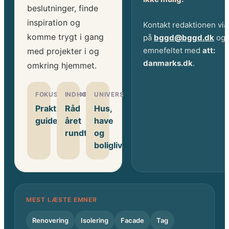
beslutninger, finde
inspiration og
Kontakt redaktionen via
komme trygt i gang
på
bggd@bggd.dk
og 
emnefeltet med
att:
med projekter i og
danmarks.dk
.
omkring hjemmet.
FOKUSOMRÅDE
INDHOLD
UNIVERS
Praktiske
Råd
Hus,
guides
året
have
rundt
og
boligliv
MEST LÆSTE EMNER
Renovering
Isolering
Facade
Tag