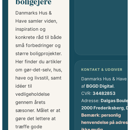
boligejere
Danmarks Hus &
Have samler viden,
inspiration og
konkrete råd til både
små forbedringer og
større boligprojekter.
Her finder du artikler
om gør-det-selv, hus,
KONTAKT & UDGIVER
have og livsstil, samt
Danmarks Hus & Have 
idéer til
af
BGGD Digital
.
CVR:
34482853
vedligeholdelse
Adresse:
Dalgas Boule
gennem årets
2000 Frederiksberg, 
sæsoner. Målet er at
Bemærk: personlig
gøre det lettere at
henvendelse på adress
træffe gode
ikke mulig.