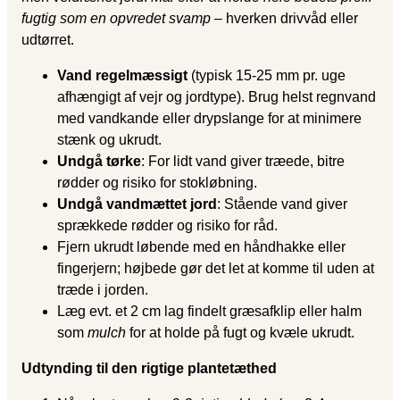
fugtig som en opvredet svamp
– hverken drivvåd eller
udtørret.
Vand regelmæssigt
(typisk 15-25 mm pr. uge
afhængigt af vejr og jordtype). Brug helst regnvand
med vandkande eller drypslange for at minimere
stænk og ukrudt.
Undgå tørke
: For lidt vand giver træede, bitre
rødder og risiko for stokløbning.
Undgå vandmættet jord
: Stående vand giver
sprækkede rødder og risiko for råd.
Fjern ukrudt løbende med en håndhakke eller
fingerjern; højbede gør det let at komme til uden at
træde i jorden.
Læg evt. et 2 cm lag findelt græsafklip eller halm
som
mulch
for at holde på fugt og kvæle ukrudt.
Udtynding til den rigtige plantetæthed