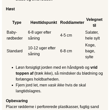
Høst
Velegnet
Type
Høsttidspunkt
Roddiameter
til
Baby-
6-8 uger efter
Salater,
4-5 cm
rødbeder
såning
hele sylt
Koge,
10-12 uger efter
Standard
6-8 cm
bage,
såning
sylte
Løsn forsigtigt jorden med en håndgreb og
vrid
toppen af
(træk ikke), så mindsker du blødning og
forlænges holdbarheden.
Fjern jord let, men
vask ikke
hvis de skal
langtidslagres.
Opbevaring
Placer rødderne i perforerede plastkasser, fugtig sand