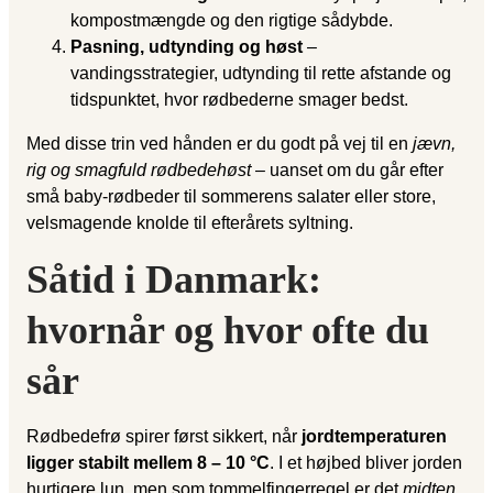
kompostmængde og den rigtige sådybde.
Pasning, udtynding og høst
–
vandingsstrategier, udtynding til rette afstande og
tidspunktet, hvor rødbederne smager bedst.
Med disse trin ved hånden er du godt på vej til en
jævn,
rig og smagfuld rødbedehøst
– uanset om du går efter
små baby-rødbeder til sommerens salater eller store,
velsmagende knolde til efterårets syltning.
Såtid i Danmark:
hvornår og hvor ofte du
sår
Rødbedefrø spirer først sikkert, når
jordtemperaturen
ligger stabilt mellem 8 – 10 °C
. I et højbed bliver jorden
hurtigere lun, men som tommelfingerregel er det
midten