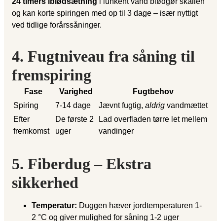
24 timers iblødsætning
i lunkent vand blødgør skallen
og kan korte spiringen med op til 3 dage – især nyttigt
ved tidlige forårssåninger.
4. Fugtniveau fra såning til
fremspiring
Fase
Varighed
Fugtbehov
Spiring
7-14 dage
Jævnt fugtig,
aldrig
vandmættet
Efter
De første 2
Lad overfladen tørre let mellem
fremkomst
uger
vandinger
5. Fiberdug – Ekstra
sikkerhed
Temperatur:
Duggen hæver jordtemperaturen 1-
2 °C og giver mulighed for såning 1-2 uger