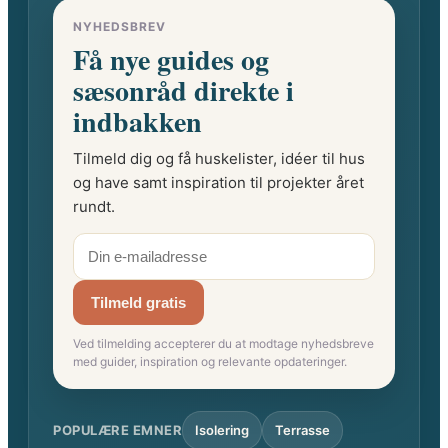
NYHEDSBREV
Få nye guides og
sæsonråd direkte i
indbakken
Tilmeld dig og få huskelister, idéer til hus
og have samt inspiration til projekter året
rundt.
Tilmeld gratis
Ved tilmelding accepterer du at modtage nyhedsbreve
med guider, inspiration og relevante opdateringer.
POPULÆRE EMNER
Isolering
Terrasse