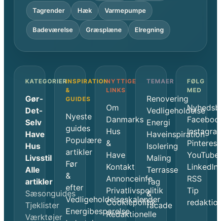
Tagrender
Hæk
Varmepumpe
Badeværelse
Græsplæne
Elregning
KATEGORIER
INSPIRATION
NYTTIGE
TEMAER
FØLG
&
LINKS
MED
Gør-
Renovering
GUIDES
Om
Nyhedsb
Det-
Vedligeholdelse
Nyeste
Danmarks
Faceboo
Selv
Energi
guides
Hus
Instagra
Have
Haveinspiration
Populære
&
Pinterest
Hus
Isolering
artikler
Have
YouTube
Livsstil
Maling
Før
Kontakt
LinkedIn
Alle
Terrasse
&
Annonceinfo
RSS
artikler
Tag
efter
Privatlivspolitik
Tip
Sæsonguides
&
Vedligeholdelseskalender
Cookiepolitik
redaktio
Tjeklister
facade
Energibesparelse
Redaktionelle
Værktøjer