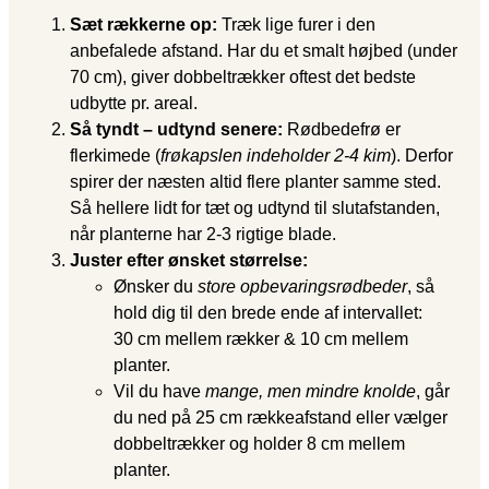
Sæt rækkerne op:
Træk lige furer i den
anbefalede afstand. Har du et smalt højbed (under
70 cm), giver dobbeltrækker oftest det bedste
udbytte pr. areal.
Så tyndt – udtynd senere:
Rødbedefrø er
flerkimede (
frøkapslen indeholder 2-4 kim
). Derfor
spirer der næsten altid flere planter samme sted.
Så hellere lidt for tæt og udtynd til slutafstanden,
når planterne har 2-3 rigtige blade.
Juster efter ønsket størrelse:
Ønsker du
store opbevaringsrødbeder
, så
hold dig til den brede ende af intervallet:
30 cm mellem rækker & 10 cm mellem
planter.
Vil du have
mange, men mindre knolde
, går
du ned på 25 cm rækkeafstand eller vælger
dobbeltrækker og holder 8 cm mellem
planter.