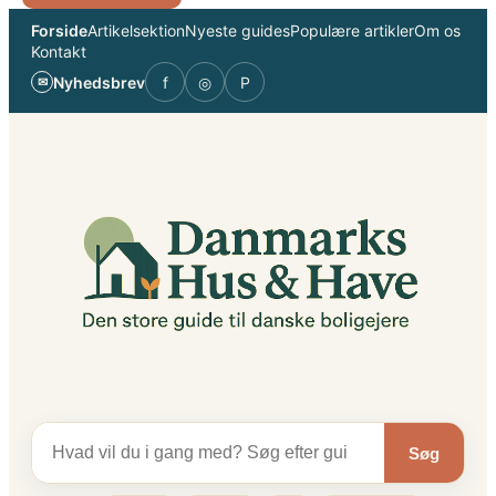
Spring
Forside
Artikelsektion
Nyeste guides
Populære artikler
Om os
til
Kontakt
indhold
Nyhedsbrev
f
◎
P
✉
Søg