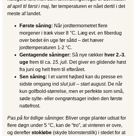
af april til først i maj
, før temperaturen er nået dertil i det
meste af landet.
Første såning:
Når jord­termometret flere
morgener i træk viser 8 °C. Læg evt. en fiberdug
over bedet én uge før såtid – det hæver
jordtemperaturen 1-2 °C.
Gentagende såninger:
Så nye rækker
hver 2.-3.
uge
frem til ca.
15. juli
. Det giver en glidende høst
fra juni og helt frem til efteråret.
Sen såning:
I et varmt højbed kan du presse en
sidste omgang ind
slut juli – start august
. De når
kun golfbold-størrelse, men er perfekte som små,
søde sylte- eller ovngrøntsager inden den første
nattefrost.
Pas på for tidlige såninger.
Bliver unge planter udsat for
flere døgn under 5 °C, kan de “tro”, at vinteren er ovre,
og derefter
stokløbe
(skyde blomsterstilk) i stedet for at