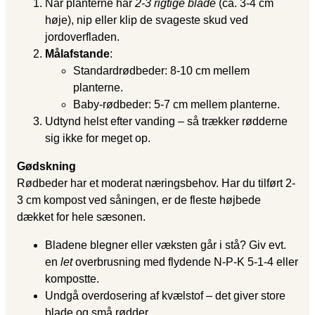
Når planterne har
2-3 rigtige blade
(ca. 3-4 cm
høje), nip eller klip de svageste skud ved
jordoverfladen.
Målafstande
:
Standardrødbeder: 8-10 cm mellem
planterne.
Baby-rødbeder: 5-7 cm mellem planterne.
Udtynd helst efter vanding – så trækker rødderne
sig ikke for meget op.
Gødskning
Rødbeder har et moderat næringsbehov. Har du tilført 2-
3 cm kompost ved såningen, er de fleste højbede
dækket for hele sæsonen.
Bladene blegner eller væksten går i stå? Giv evt.
en
let
overbrusning med flydende
N-P-K 5-1-4
eller
kompostte.
Undgå overdosering af kvælstof – det giver store
blade og små rødder.