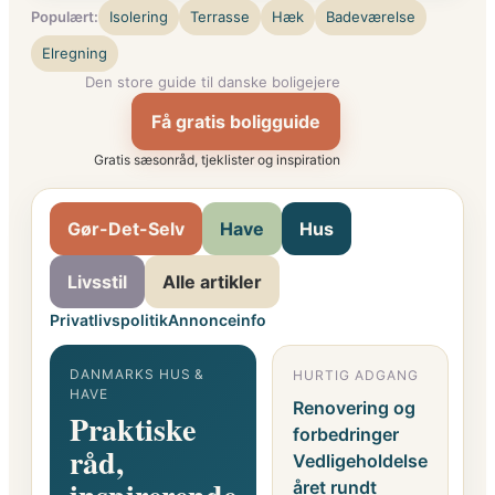
Populært:
Isolering
Terrasse
Hæk
Badeværelse
Elregning
Den store guide til danske boligejere
Få gratis boligguide
Gratis sæsonråd, tjeklister og inspiration
Gør-Det-Selv
Have
Hus
Livsstil
Alle artikler
Privatlivspolitik
Annonceinfo
DANMARKS HUS &
HURTIG ADGANG
G
HAVE
F
Renovering og
Praktiske
o
forbedringer
råd,
i
Vedligeholdelse
året rundt