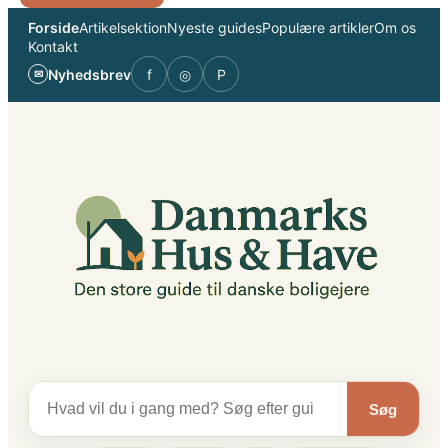
Spring
Forside
Artikelsektion
Nyeste guides
Populære artikler
Om os
til
Kontakt
indhold
Nyhedsbrev
f
◎
P
✉
Søg