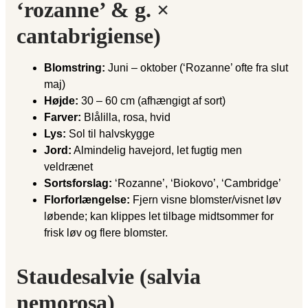
‘rozanne’ & g. ×
cantabrigiense)
Blomstring:
Juni – oktober (‘Rozanne’ ofte fra slut
maj)
Højde:
30 – 60 cm (afhængigt af sort)
Farver:
Blålilla, rosa, hvid
Lys:
Sol til halvskygge
Jord:
Almindelig havejord, let fugtig men
veldrænet
Sortsforslag:
‘Rozanne’, ‘Biokovo’, ‘Cambridge’
Florforlængelse:
Fjern visne blomster/visnet løv
løbende; kan klippes let tilbage midtsommer for
frisk løv og flere blomster.
Staudesalvie (salvia
nemorosa)