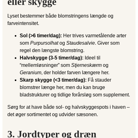
eller skygge
Lyset bestemmer både blomstringens længde og
farveintensitet.
Sol (>6 timer/dag):
Her trives varmetålende arter
som
Purpursolhat
og
Staudesalvie
. Giver som
regel den længste blomstring.
Halvskygge (3-5 timer/dag):
Ideel til
“mellemløsninger” som
Stjerneskærm
og
Geranium
, der holder farven længere her.
Skarp skygge (<3 timer/dag):
Få stauder
blomstrer længe her, men du kan bruge
bladstrukturer og tidlige forårsløg som supplement.
Sørg for at have både sol- og halvskyggespots i haven –
det øger sortimentet og udvider sæsonen.
3. Jordtyper og dræn