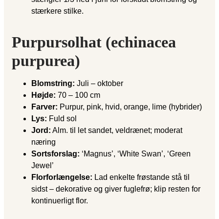
stærkere stilke.
Purpursolhat (echinacea
purpurea)
Blomstring:
Juli – oktober
Højde:
70 – 100 cm
Farver:
Purpur, pink, hvid, orange, lime (hybrider)
Lys:
Fuld sol
Jord:
Alm. til let sandet, veldrænet; moderat
næring
Sortsforslag:
‘Magnus’, ‘White Swan’, ‘Green
Jewel’
Florforlængelse:
Lad enkelte frøstande stå til
sidst – dekorative og giver fuglefrø; klip resten for
kontinuerligt flor.