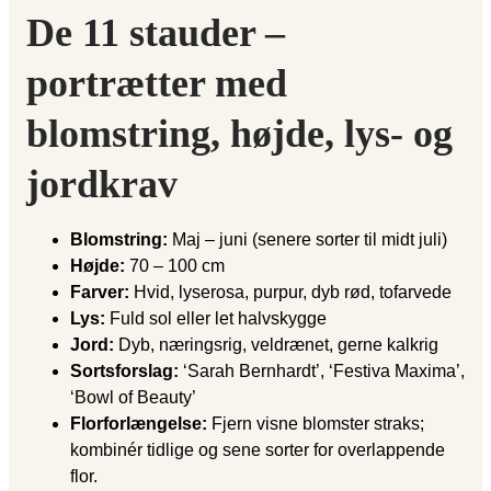
De 11 stauder –
portrætter med
blomstring, højde, lys- og
jordkrav
Blomstring:
Maj – juni (senere sorter til midt juli)
Højde:
70 – 100 cm
Farver:
Hvid, lyserosa, purpur, dyb rød, tofarvede
Lys:
Fuld sol eller let halvskygge
Jord:
Dyb, næringsrig, veldrænet, gerne kalkrig
Sortsforslag:
‘Sarah Bernhardt’, ‘Festiva Maxima’,
‘Bowl of Beauty’
Florforlængelse:
Fjern visne blomster straks;
kombinér tidlige og sene sorter for overlappende
flor.