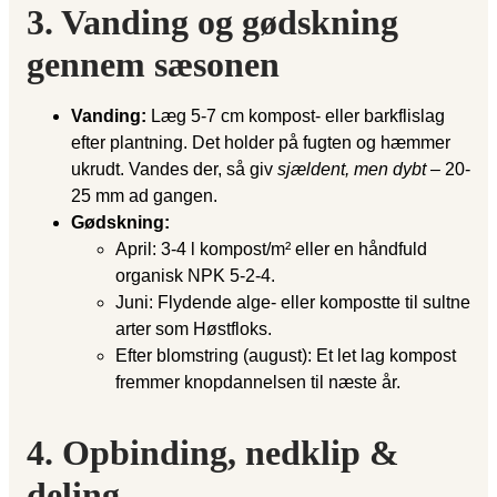
3. Vanding og gødskning
gennem sæsonen
Vanding:
Læg 5-7 cm kompost- eller barkflislag
efter plantning. Det holder på fugten og hæmmer
ukrudt. Vandes der, så giv
sjældent, men dybt
– 20-
25 mm ad gangen.
Gødskning:
April: 3-4 l kompost/m² eller en håndfuld
organisk NPK 5-2-4.
Juni: Flydende alge- eller kompostte til sultne
arter som Høstfloks.
Efter blomstring (august): Et let lag kompost
fremmer knopdannelsen til næste år.
4. Opbinding, nedklip &
deling