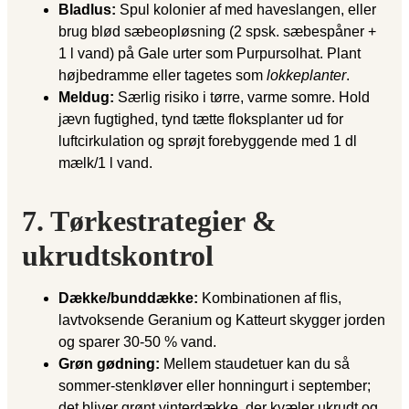
Bladlus:
Spul kolonier af med haveslangen, eller
brug blød sæbeopløsning (2 spsk. sæbespåner +
1 l vand) på Gale urter som Purpursolhat. Plant
højbedramme eller tagetes som
lokkeplanter
.
Meldug:
Særlig risiko i tørre, varme somre. Hold
jævn fugtighed, tynd tætte floksplanter ud for
luftcirkulation og sprøjt forebyggende med 1 dl
mælk/1 l vand.
7. Tørkestrategier &
ukrudtskontrol
Dække/bunddække:
Kombinationen af flis,
lavtvoksende Geranium og Katteurt skygger jorden
og sparer 30-50 % vand.
Grøn gødning:
Mellem staudetuer kan du så
sommer-stenkløver eller honningurt i september;
det bliver grønt vinterdække, der kvæler ukrudt og