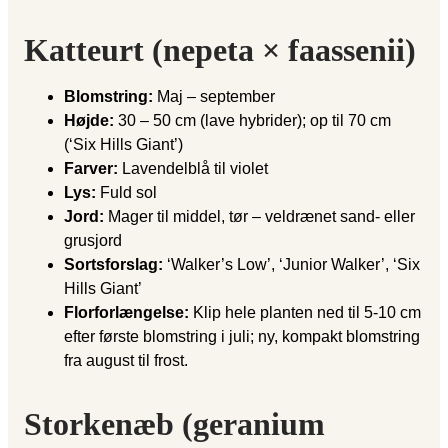
Katteurt (nepeta × faassenii)
Blomstring:
Maj – september
Højde:
30 – 50 cm (lave hybrider); op til 70 cm
(‘Six Hills Giant’)
Farver:
Lavendelblå til violet
Lys:
Fuld sol
Jord:
Mager til middel, tør – veldrænet sand- eller
grusjord
Sortsforslag:
‘Walker’s Low’, ‘Junior Walker’, ‘Six
Hills Giant’
Florforlængelse:
Klip hele planten ned til 5-10 cm
efter første blomstring i juli; ny, kompakt blomstring
fra august til frost.
Storkenæb (geranium