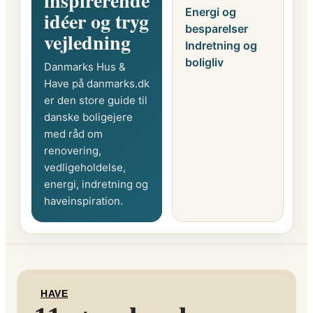
inspirerende
Energi og
idéer og tryg
besparelser
vejledning
Indretning og
boligliv
Danmarks Hus &
Have på danmarks.dk
er den store guide til
danske boligejere
med råd om
renovering,
vedligeholdelse,
energi, indretning og
haveinspiration.
HAVE