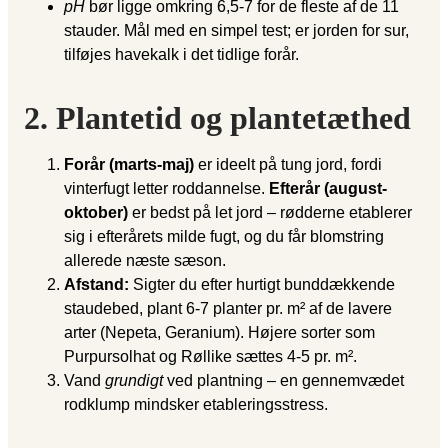
pH
bør ligge omkring 6,5-7 for de fleste af de 11
stauder. Mål med en simpel test; er jorden for sur,
tilføjes havekalk i det tidlige forår.
2. Plantetid og plantetæthed
Forår (marts-maj)
er ideelt på tung jord, fordi
vinterfugt letter roddannelse.
Efterår (august-
oktober)
er bedst på let jord – rødderne etablerer
sig i efterårets milde fugt, og du får blomstring
allerede næste sæson.
Afstand:
Sigter du efter hurtigt bunddækkende
staudebed, plant 6-7 planter pr. m² af de lavere
arter (Nepeta, Geranium). Højere sorter som
Purpursolhat og Røllike sættes 4-5 pr. m².
Vand
grundigt
ved plantning – en gennemvædet
rodklump mindsker etableringsstress.