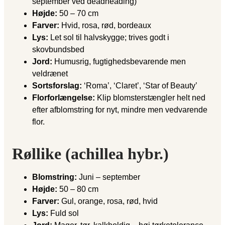
september ved deadheading)
Højde:
50 – 70 cm
Farver:
Hvid, rosa, rød, bordeaux
Lys:
Let sol til halvskygge; trives godt i
skovbundsbed
Jord:
Humusrig, fugtighedsbevarende men
veldrænet
Sortsforslag:
‘Roma’, ‘Claret’, ‘Star of Beauty’
Florforlængelse:
Klip blomsterstængler helt ned
efter afblomstring for nyt, mindre men vedvarende
flor.
Røllike (achillea hybr.)
Blomstring:
Juni – september
Højde:
50 – 80 cm
Farver:
Gul, orange, rosa, rød, hvid
Lys:
Fuld sol