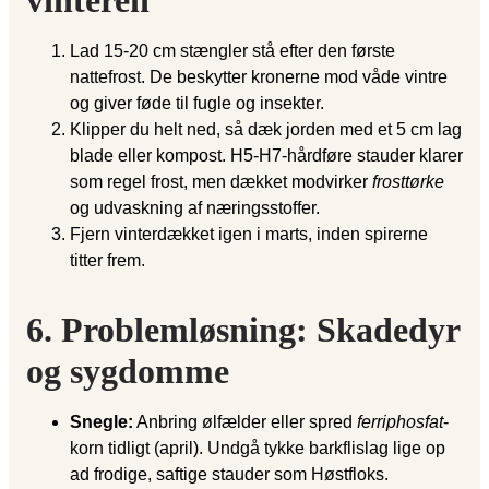
vinteren
Lad 15-20 cm stængler stå efter den første
nattefrost. De beskytter kronerne mod våde vintre
og giver føde til fugle og insekter.
Klipper du helt ned, så dæk jorden med et 5 cm lag
blade eller kompost. H5-H7-hårdføre stauder klarer
som regel frost, men dækket modvirker
frosttørke
og udvaskning af næringsstoffer.
Fjern vinterdækket igen i marts, inden spirerne
titter frem.
6. Problemløsning: Skadedyr
og sygdomme
Snegle:
Anbring ølfælder eller spred
ferriphosfat
-
korn tidligt (april). Undgå tykke barkflislag lige op
ad frodige, saftige stauder som Høstfloks.