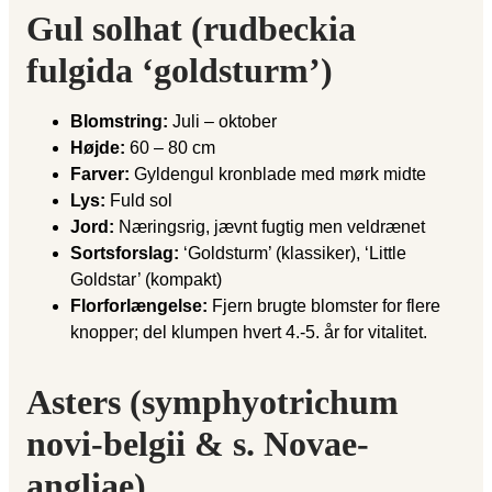
Gul solhat (rudbeckia
fulgida ‘goldsturm’)
Blomstring:
Juli – oktober
Højde:
60 – 80 cm
Farver:
Gyldengul kronblade med mørk midte
Lys:
Fuld sol
Jord:
Næringsrig, jævnt fugtig men veldrænet
Sortsforslag:
‘Goldsturm’ (klassiker), ‘Little
Goldstar’ (kompakt)
Florforlængelse:
Fjern brugte blomster for flere
knopper; del klumpen hvert 4.-5. år for vitalitet.
Asters (symphyotrichum
novi-belgii & s. Novae-
angliae)