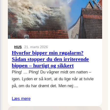
HUS
21. marts 2026
Hvorfor bipper min røgalarm?
Sådan stopper du den irriterende
bippen – hurtigt og sikkert
Pling! … Pling! Du vågner midt om natten –
igen. Lyden er så kort, at du lige når at tvivle
på, om du har drømt det. Men nej:…
Læs mere