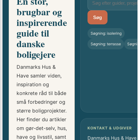
En stor,
brugbar og
Søg
inspirerende
guide til
Søgning: isolering
danske
Søgning: terrasse
Søgnin
boligejere
Danmarks Hus &
Have samler viden,
inspiration og
konkrete råd til både
små forbedringer og
større boligprojekter.
Her finder du artikler
om gør-det-selv, hus,
KONTAKT & UDGIVER
have og livsstil, samt
Danmarks Hus & Have 