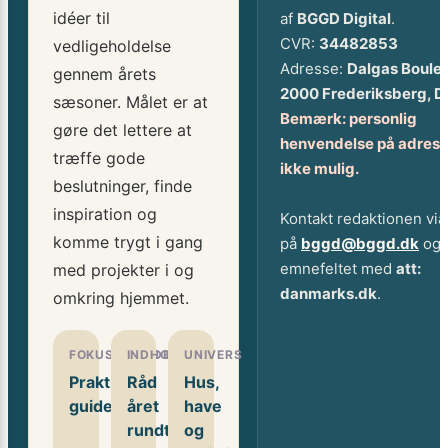
idéer til
af
BGGD Digital
.
CVR:
34482853
vedligeholdelse
Adresse:
Dalgas Boule
gennem årets
2000 Frederiksberg, 
sæsoner. Målet er at
Bemærk: personlig
gøre det lettere at
henvendelse på adress
træffe gode
ikke mulig.
beslutninger, finde
inspiration og
Kontakt redaktionen via
komme trygt i gang
på
bggd@bggd.dk
og 
emnefeltet med
att:
med projekter i og
danmarks.dk
.
omkring hjemmet.
FOKUSOMRÅDE
INDHOLD
UNIVERS
Praktiske
Råd
Hus,
guides
året
have
rundt
og