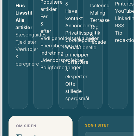
Populære
&
Pinterest
Hus
Isolering
artikler
Have
YouTube
Livsstil
Maling
Før
Kontakt
LinkedIn
Alle
Terrasse
&
Annonceinfo
RSS
artikler
Tag
efter
Privatlivspolitik
Tip
Sæsonguides
&
Vedligeholdelseskalender
Cookiepolitik
redaktio
Tjeklister
facade
Energibesparelse
Redaktionelle
Værktøjer
Indretning
principper
&
Udendørsprojekter
Forfattere
beregnere
Boligforbedringer
&
eksperter
Ofte
stillede
spørgsmål
SØG I SITET
OM SIDEN