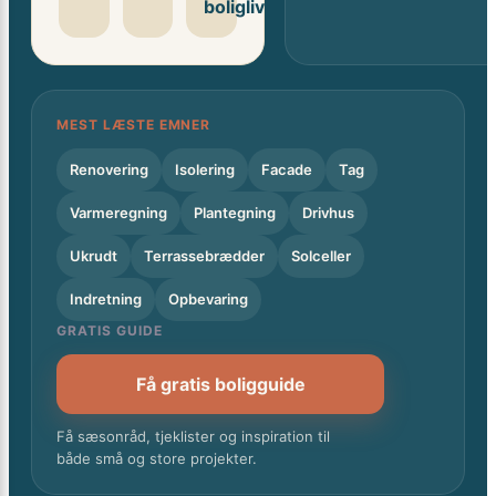
boligliv
MEST LÆSTE EMNER
Renovering
Isolering
Facade
Tag
Varmeregning
Plantegning
Drivhus
Ukrudt
Terrassebrædder
Solceller
Indretning
Opbevaring
GRATIS GUIDE
Få gratis boligguide
Få sæsonråd, tjeklister og inspiration til
både små og store projekter.