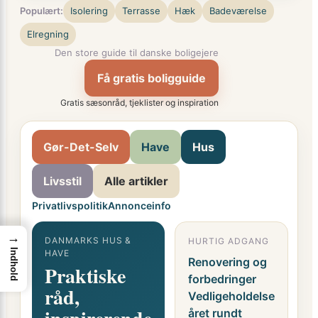
Populært:
Isolering
Terrasse
Hæk
Badeværelse
Elregning
Den store guide til danske boligejere
Få gratis boligguide
Gratis sæsonråd, tjeklister og inspiration
Gør-Det-Selv
Have
Hus
Livsstil
Alle artikler
Privatlivspolitik
Annonceinfo
→
DANMARKS HUS &
HURTIG ADGANG
G
Indhold
HAVE
F
Renovering og
Praktiske
o
forbedringer
råd,
i
Vedligeholdelse
året rundt