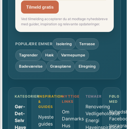
Tilmeld gratis
Ved tilmelding accepterer du at modtage nyhedsbreve
med guider, inspiration og relevante opdateringer.
POPULÆRE EMNER
Isolering
Terrasse
Tagrender
Hæk
Varmepumpe
Badeværelse
Græsplæne
Elregning
KATEGORIER
INSPIRATION
NYTTIGE
TEMAER
FØLG
&
LINKS
MED
Gør-
Renovering
GUIDES
Om
Nyhedsb
Det-
Vedligeholdelse
Nyeste
Danmarks
Faceboo
Selv
Energi
guides
Hus
Instagra
Have
Haveinspiration