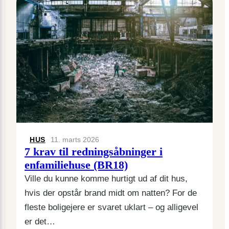
HUS
11. marts 2026
7 krav til redningsåbninger i
enfamiliehuse (BR18)
Ville du kunne komme hurtigt ud af dit hus,
hvis der opstår brand midt om natten? For de
fleste boligejere er svaret uklart – og alligevel
er det…