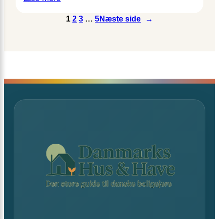
1
2
3
…
5
Næste side
→