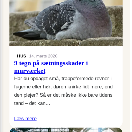
HUS
14. marts 2026
9 tegn på sætningsskader i
murværket
Har du opdaget små, trappeformede revner i
fugerne eller hørt døren knirke lidt mere, end
den plejer? Så er det måske ikke bare tidens
tand – det kan…
Læs mere