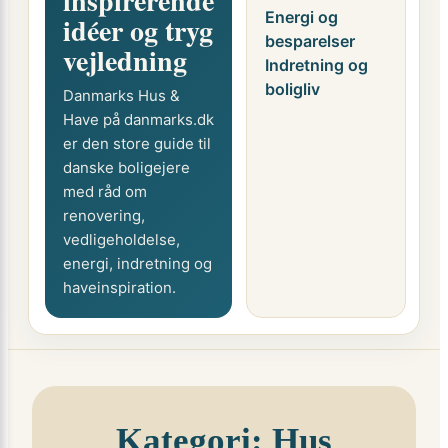
inspirerende
Energi og
idéer og tryg
besparelser
vejledning
Indretning og
boligliv
Danmarks Hus &
Have på danmarks.dk
er den store guide til
danske boligejere
med råd om
renovering,
vedligeholdelse,
energi, indretning og
haveinspiration.
Kategori:
Hus