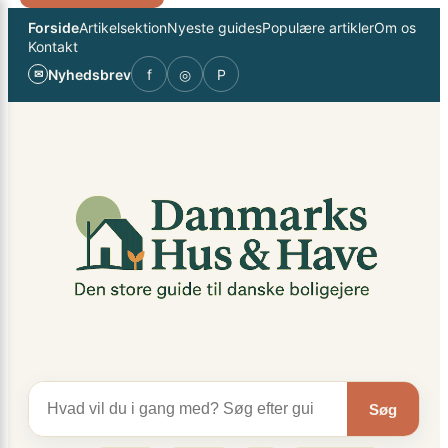
Spring
×
Forside
Artikelsektion
Nyeste guides
Populære artikler
Om os
til
Kontakt
indhold
Nyhedsbrev
f
◎
P
✉
Søg