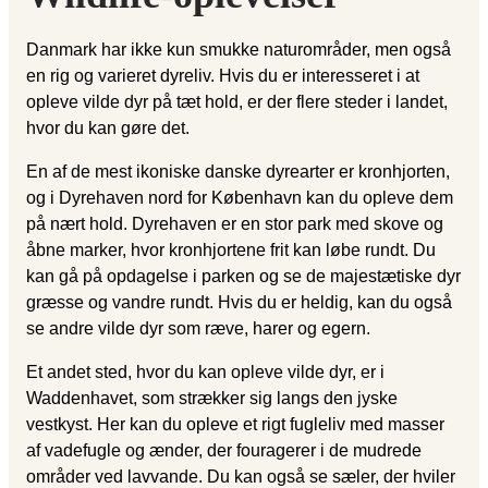
Danmark har ikke kun smukke naturområder, men også
en rig og varieret dyreliv. Hvis du er interesseret i at
opleve vilde dyr på tæt hold, er der flere steder i landet,
hvor du kan gøre det.
En af de mest ikoniske danske dyrearter er kronhjorten,
og i Dyrehaven nord for København kan du opleve dem
på nært hold. Dyrehaven er en stor park med skove og
åbne marker, hvor kronhjortene frit kan løbe rundt. Du
kan gå på opdagelse i parken og se de majestætiske dyr
græsse og vandre rundt. Hvis du er heldig, kan du også
se andre vilde dyr som ræve, harer og egern.
Et andet sted, hvor du kan opleve vilde dyr, er i
Waddenhavet, som strækker sig langs den jyske
vestkyst. Her kan du opleve et rigt fugleliv med masser
af vadefugle og ænder, der fouragerer i de mudrede
områder ved lavvande. Du kan også se sæler, der hviler