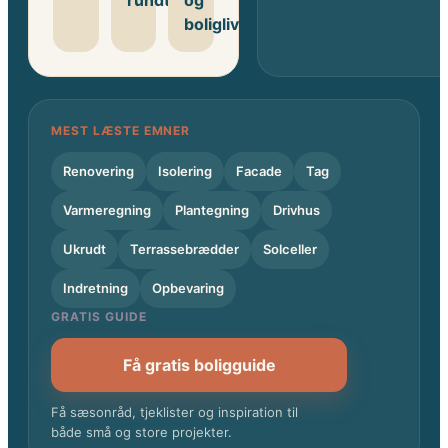
rundt
og
boligliv
MEST LÆSTE EMNER
Renovering
Isolering
Facade
Tag
Varmeregning
Plantegning
Drivhus
Ukrudt
Terrassebrædder
Solceller
Indretning
Opbevaring
GRATIS GUIDE
Få gratis boligguide
Få sæsonråd, tjeklister og inspiration til
både små og store projekter.