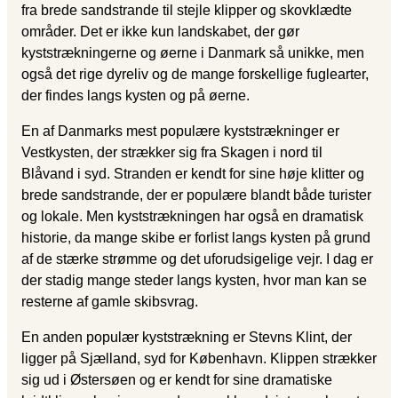
fra brede sandstrande til stejle klipper og skovklædte
områder. Det er ikke kun landskabet, der gør
kyststrækningerne og øerne i Danmark så unikke, men
også det rige dyreliv og de mange forskellige fuglearter,
der findes langs kysten og på øerne.
En af Danmarks mest populære kyststrækninger er
Vestkysten, der strækker sig fra Skagen i nord til
Blåvand i syd. Stranden er kendt for sine høje klitter og
brede sandstrande, der er populære blandt både turister
og lokale. Men kyststrækningen har også en dramatisk
historie, da mange skibe er forlist langs kysten på grund
af de stærke strømme og det uforudsigelige vejr. I dag er
der stadig mange steder langs kysten, hvor man kan se
resterne af gamle skibsvrag.
En anden populær kyststrækning er Stevns Klint, der
ligger på Sjælland, syd for København. Klippen strækker
sig ud i Østersøen og er kendt for sine dramatiske