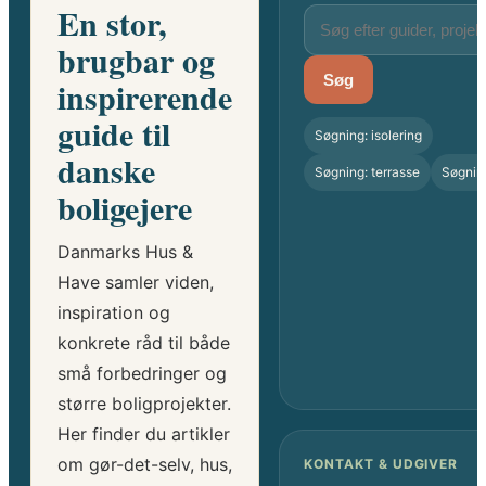
En stor,
brugbar og
Søg
inspirerende
guide til
Søgning: isolering
danske
Søgning: terrasse
Søgnin
boligejere
Danmarks Hus &
Have samler viden,
inspiration og
konkrete råd til både
små forbedringer og
større boligprojekter.
Her finder du artikler
om gør-det-selv, hus,
KONTAKT & UDGIVER