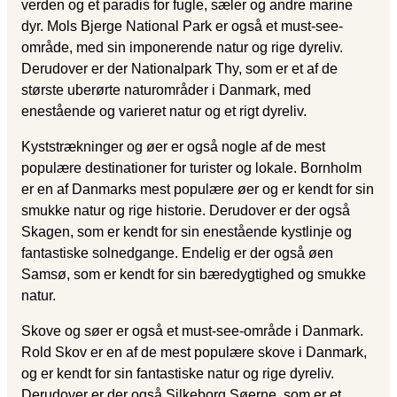
verden og et paradis for fugle, sæler og andre marine
dyr. Mols Bjerge National Park er også et must-see-
område, med sin imponerende natur og rige dyreliv.
Derudover er der Nationalpark Thy, som er et af de
største uberørte naturområder i Danmark, med
enestående og varieret natur og et rigt dyreliv.
Kyststrækninger og øer er også nogle af de mest
populære destinationer for turister og lokale. Bornholm
er en af Danmarks mest populære øer og er kendt for sin
smukke natur og rige historie. Derudover er der også
Skagen, som er kendt for sin enestående kystlinje og
fantastiske solnedgange. Endelig er der også øen
Samsø, som er kendt for sin bæredygtighed og smukke
natur.
Skove og søer er også et must-see-område i Danmark.
Rold Skov er en af de mest populære skove i Danmark,
og er kendt for sin fantastiske natur og rige dyreliv.
Derudover er der også Silkeborg Søerne, som er et