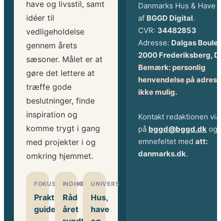
have og livsstil, samt
Danmarks Hus & Have 
idéer til
af
BGGD Digital
.
CVR:
34482853
vedligeholdelse
Adresse:
Dalgas Boule
gennem årets
2000 Frederiksberg, 
sæsoner. Målet er at
Bemærk: personlig
gøre det lettere at
henvendelse på adress
træffe gode
ikke mulig.
beslutninger, finde
inspiration og
Kontakt redaktionen via
komme trygt i gang
på
bggd@bggd.dk
og 
emnefeltet med
att:
med projekter i og
danmarks.dk
.
omkring hjemmet.
FOKUSOMRÅDE
INDHOLD
UNIVERS
Praktiske
Råd
Hus,
guides
året
have