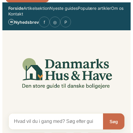
Spring
Forside
Artikelsektion
Nyeste guides
Populære artikler
Om os
til
Kontakt
indhold
Nyhedsbrev
f
◎
P
✉
Søg