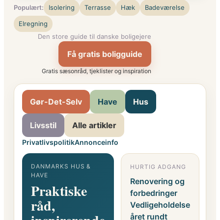
Populært:
Isolering
Terrasse
Hæk
Badeværelse
Elregning
Den store guide til danske boligejere
Få gratis boligguide
Gratis sæsonråd, tjeklister og inspiration
Gør-Det-Selv
Have
Hus
Livsstil
Alle artikler
Privatlivspolitik
Annonceinfo
DANMARKS HUS &
HURTIG ADGANG
G
HAVE
F
Renovering og
Praktiske
o
forbedringer
råd,
i
Vedligeholdelse
året rundt