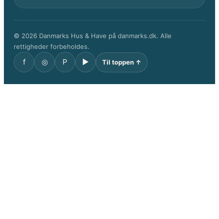
© 2026 Danmarks Hus & Have på danmarks.dk. Alle
rettigheder forbeholdes.
f
◎
P
▶
Til toppen ↑