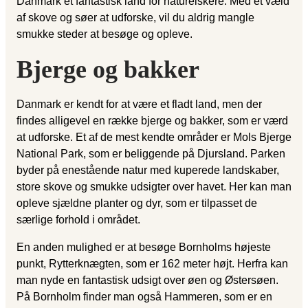
Danmark et fantastisk land for naturelskere. Med et væld
af skove og søer at udforske, vil du aldrig mangle
smukke steder at besøge og opleve.
Bjerge og bakker
Danmark er kendt for at være et fladt land, men der
findes alligevel en række bjerge og bakker, som er værd
at udforske. Et af de mest kendte områder er Mols Bjerge
National Park, som er beliggende på Djursland. Parken
byder på enestående natur med kuperede landskaber,
store skove og smukke udsigter over havet. Her kan man
opleve sjældne planter og dyr, som er tilpasset de
særlige forhold i området.
En anden mulighed er at besøge Bornholms højeste
punkt, Rytterknægten, som er 162 meter højt. Herfra kan
man nyde en fantastisk udsigt over øen og Østersøen.
På Bornholm finder man også Hammeren, som er en