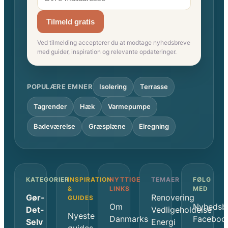
Tilmeld gratis
Ved tilmelding accepterer du at modtage nyhedsbreve
med guider, inspiration og relevante opdateringer.
POPULÆRE EMNER
Isolering
Terrasse
Tagrender
Hæk
Varmepumpe
Badeværelse
Græsplæne
Elregning
KATEGORIER
INSPIRATION
NYTTIGE
TEMAER
FØLG
&
LINKS
MED
Gør-
Renovering
GUIDES
Om
Nyhedsb
Det-
Vedligeholdelse
Nyeste
Danmarks
Faceboo
Selv
Energi