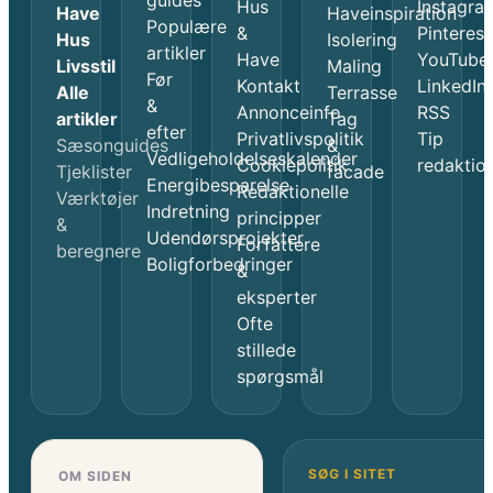
guides
Hus
Instagra
Have
Haveinspiration
Populære
&
Pinterest
Hus
Isolering
artikler
Have
YouTube
Livsstil
Maling
Før
Kontakt
LinkedIn
Alle
Terrasse
&
Annonceinfo
RSS
artikler
Tag
efter
Privatlivspolitik
Tip
Sæsonguides
&
Vedligeholdelseskalender
Cookiepolitik
redaktio
Tjeklister
facade
Energibesparelse
Redaktionelle
Værktøjer
Indretning
principper
&
Udendørsprojekter
Forfattere
beregnere
Boligforbedringer
&
eksperter
Ofte
stillede
spørgsmål
SØG I SITET
OM SIDEN