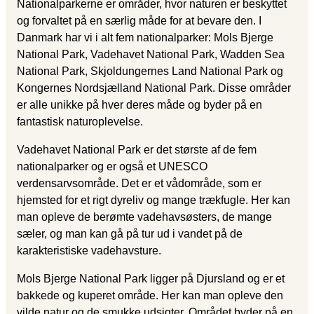
Nationalparkerne er områder, hvor naturen er beskyttet
og forvaltet på en særlig måde for at bevare den. I
Danmark har vi i alt fem nationalparker: Mols Bjerge
National Park, Vadehavet National Park, Wadden Sea
National Park, Skjoldungernes Land National Park og
Kongernes Nordsjælland National Park. Disse områder
er alle unikke på hver deres måde og byder på en
fantastisk naturoplevelse.
Vadehavet National Park er det største af de fem
nationalparker og er også et UNESCO
verdensarvsområde. Det er et vådområde, som er
hjemsted for et rigt dyreliv og mange trækfugle. Her kan
man opleve de berømte vadehavsøsters, de mange
sæler, og man kan gå på tur ud i vandet på de
karakteristiske vadehavsture.
Mols Bjerge National Park ligger på Djursland og er et
bakkede og kuperet område. Her kan man opleve den
vilde natur og de smukke udsigter. Området byder på en