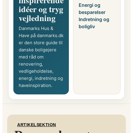
inspirerende
Energi og
idéer og tryg
besparelser
vejledning
Indretning og
boligliv
Danmarks Hus &
Have på danmarks.dk
er den store guide til
danske boligejere
med råd om
renovering,
vedligeholdelse,
energi, indretning og
haveinspiration.
ARTIKELSEKTION