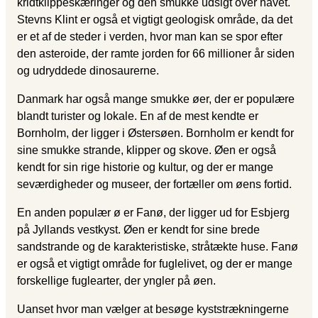
kridtklippeskæringer og den smukke udsigt over havet.
Stevns Klint er også et vigtigt geologisk område, da det
er et af de steder i verden, hvor man kan se spor efter
den asteroide, der ramte jorden for 66 millioner år siden
og udryddede dinosaurerne.
Danmark har også mange smukke øer, der er populære
blandt turister og lokale. En af de mest kendte er
Bornholm, der ligger i Østersøen. Bornholm er kendt for
sine smukke strande, klipper og skove. Øen er også
kendt for sin rige historie og kultur, og der er mange
seværdigheder og museer, der fortæller om øens fortid.
En anden populær ø er Fanø, der ligger ud for Esbjerg
på Jyllands vestkyst. Øen er kendt for sine brede
sandstrande og de karakteristiske, stråtækte huse. Fanø
er også et vigtigt område for fuglelivet, og der er mange
forskellige fuglearter, der yngler på øen.
Uanset hvor man vælger at besøge kyststrækningerne