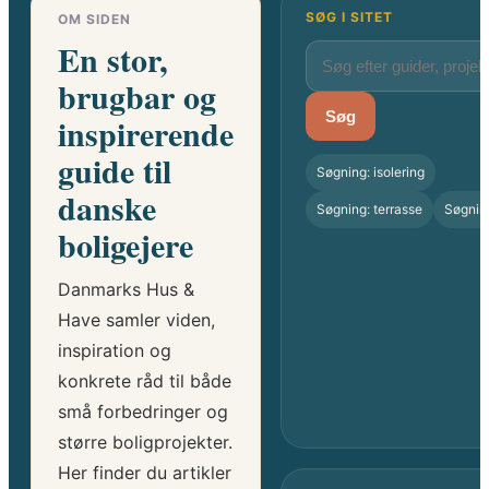
SØG I SITET
OM SIDEN
En stor,
brugbar og
Søg
inspirerende
guide til
Søgning: isolering
danske
Søgning: terrasse
Søgnin
boligejere
Danmarks Hus &
Have samler viden,
inspiration og
konkrete råd til både
små forbedringer og
større boligprojekter.
Her finder du artikler