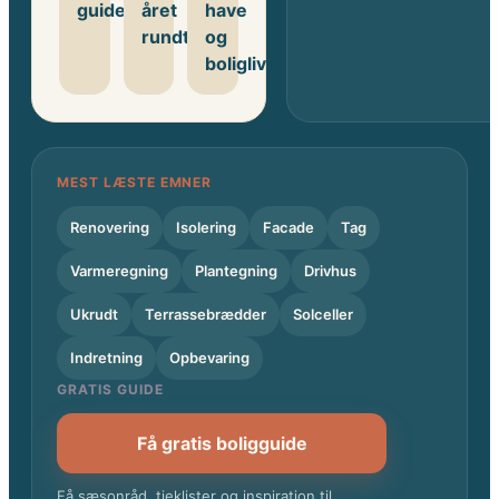
guides
året
have
rundt
og
boligliv
MEST LÆSTE EMNER
Renovering
Isolering
Facade
Tag
Varmeregning
Plantegning
Drivhus
Ukrudt
Terrassebrædder
Solceller
Indretning
Opbevaring
GRATIS GUIDE
Få gratis boligguide
Få sæsonråd, tjeklister og inspiration til