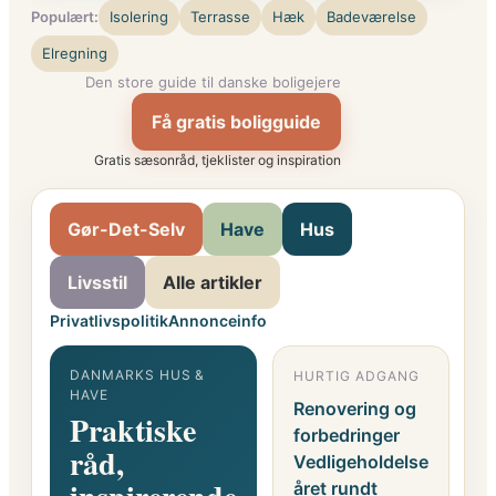
Populært:
Isolering
Terrasse
Hæk
Badeværelse
Elregning
Den store guide til danske boligejere
Få gratis boligguide
Gratis sæsonråd, tjeklister og inspiration
Gør-Det-Selv
Have
Hus
Livsstil
Alle artikler
Privatlivspolitik
Annonceinfo
DANMARKS HUS &
HURTIG ADGANG
G
HAVE
F
Renovering og
Praktiske
o
forbedringer
råd,
i
Vedligeholdelse
året rundt