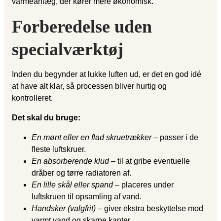
varmeanlæg, der kører mere økonomisk.
Forberedelse uden
specialværktøj
Inden du begynder at lukke luften ud, er det en god idé
at have alt klar, så processen bliver hurtig og
kontrolleret.
Det skal du bruge:
En mønt eller en flad skruetrækker
– passer i de
fleste luftskruer.
En absorberende klud
– til at gribe eventuelle
dråber og tørre radiatoren af.
En lille skål eller spand
– placeres under
luftskruen til opsamling af vand.
Handsker (valgfrit)
– giver ekstra beskyttelse mod
varmt vand og skarpe kanter.