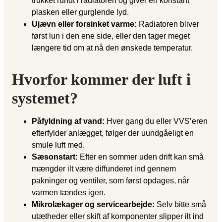
trukket rundt i radiatoren og giver en konstant
plasken eller gurglende lyd.
Ujævn eller forsinket varme:
Radiatoren bliver
først lun i den ene side, eller den tager meget
længere tid om at nå den ønskede temperatur.
Hvorfor kommer der luft i
systemet?
Påfyldning af vand:
Hver gang du eller VVS’eren
efterfylder anlægget, følger der uundgåeligt en
smule luft med.
Sæsonstart:
Efter en sommer uden drift kan små
mængder ilt være diffunderet ind gennem
pakninger og ventiler, som først opdages, når
varmen tændes igen.
Mikrolækager og servicearbejde:
Selv bitte små
utætheder eller skift af komponenter slipper ilt ind