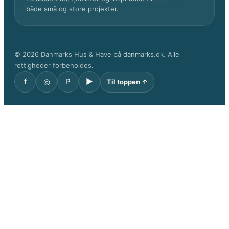
både små og store projekter.
© 2026 Danmarks Hus & Have på danmarks.dk. Alle
rettigheder forbeholdes.
f
◎
P
▶
Til toppen ↑