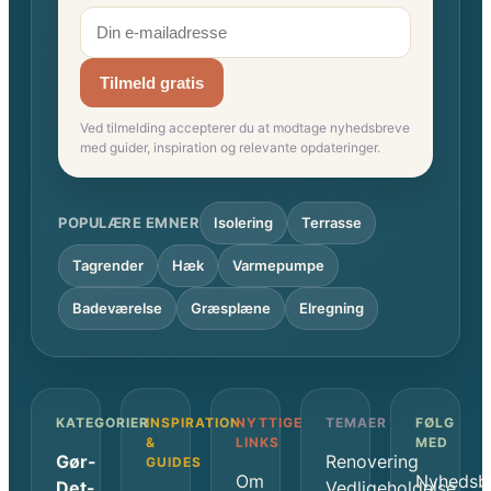
Tilmeld gratis
Ved tilmelding accepterer du at modtage nyhedsbreve
med guider, inspiration og relevante opdateringer.
POPULÆRE EMNER
Isolering
Terrasse
Tagrender
Hæk
Varmepumpe
Badeværelse
Græsplæne
Elregning
KATEGORIER
INSPIRATION
NYTTIGE
TEMAER
FØLG
&
LINKS
MED
Gør-
Renovering
GUIDES
Om
Nyhedsb
Det-
Vedligeholdelse