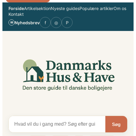
Spring
Forside
Artikelsektion
Nyeste guides
Populære artikler
Om os
til
Kontakt
indhold
Nyhedsbrev
f
◎
P
✉
Søg