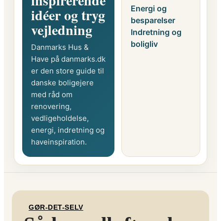
inspirerende
Energi og
idéer og tryg
besparelser
vejledning
Indretning og
boligliv
Danmarks Hus &
Have på danmarks.dk
er den store guide til
danske boligejere
med råd om
renovering,
vedligeholdelse,
energi, indretning og
haveinspiration.
GØR-DET-SELV