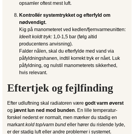
opsamler oftest mest luft.
Kontrollér systemtrykket og efterfyld om
nødvendigt.
Kig på manometeret ved kedlen/fjernvarmeunitten:
Ideelt koldt tryk:
1,0-1,5 bar (følg altid
producentens anvisning).
Falder nålen, skal du efterfylde med vand via
påfyldningshanen, indtil korrekt tryk er nået. Luk
påfyldning, og nulstil manometerets sikkerhed,
hvis relevant.
Eftertjek og fejlfinding
Efter udluftning skal radiatoren være
godt varm øverst
og
jævnt lun ned mod bunden
. En lille temperatur­
forskel nederst er normalt, men mærker du stadig en
markant
kold top/varm bund
eller hører du rislende lyde,
er der stadig luft eller andre problemer i systemet.