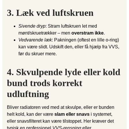
3. Læk ved luftskruen
Sivende dryp
: Stram luftskruen let med
mønt/skruetrækker – men
overstram ikke
.
Vedvarende læk
: Pakningen (oftest en lille o-ring)
kan være slidt. Udskift den, eller få hjælp fra VVS,
før du skruer mere.
4. Skvulpende lyde eller kold
bund trods korrekt
udluftning
Bliver radiatoren ved med at skvulpe, eller er bunden
helt kold, kan der være
slam eller snavs
i systemet,
eller snavsfilteret kan være tilstoppet. Her kræver det
typisk en professionel
VVS-rensning
eller