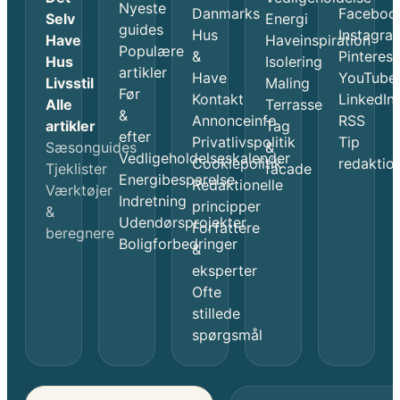
Nyeste
Danmarks
Faceboo
Selv
Energi
guides
Hus
Instagra
Have
Haveinspiration
Populære
&
Pinterest
Hus
Isolering
artikler
Have
YouTube
Livsstil
Maling
Før
Kontakt
LinkedIn
Alle
Terrasse
&
Annonceinfo
RSS
artikler
Tag
efter
Privatlivspolitik
Tip
Sæsonguides
&
Vedligeholdelseskalender
Cookiepolitik
redaktio
Tjeklister
facade
Energibesparelse
Redaktionelle
Værktøjer
Indretning
principper
&
Udendørsprojekter
Forfattere
beregnere
Boligforbedringer
&
eksperter
Ofte
stillede
spørgsmål