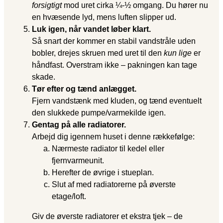
forsigtigt
mod uret cirka ¼-½ omgang. Du hører nu
en hvæsende lyd, mens luften slipper ud.
Luk igen, når vandet løber klart.
Så snart der kommer en stabil vandstråle uden
bobler, drejes skruen med uret til den
kun lige
er
håndfast. Overstram ikke – pakningen kan tage
skade.
Tør efter og tænd anlægget.
Fjern vandstænk med kluden, og tænd eventuelt
den slukkede pumpe/varmekilde igen.
Gentag på alle radiatorer.
Arbejd dig igennem huset i denne rækkefølge:
Nærmeste radiator til kedel eller
fjernvarmeunit.
Herefter de øvrige i stueplan.
Slut af med radiatorerne på øverste
etage/loft.
Giv de øverste radiatorer et ekstra tjek – de