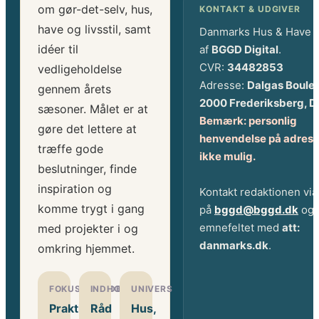
om gør-det-selv, hus,
KONTAKT & UDGIVER
have og livsstil, samt
Danmarks Hus & Have 
idéer til
af
BGGD Digital
.
CVR:
34482853
vedligeholdelse
Adresse:
Dalgas Boule
gennem årets
2000 Frederiksberg, 
sæsoner. Målet er at
Bemærk: personlig
gøre det lettere at
henvendelse på adress
træffe gode
ikke mulig.
beslutninger, finde
inspiration og
Kontakt redaktionen via
komme trygt i gang
på
bggd@bggd.dk
og 
emnefeltet med
att:
med projekter i og
danmarks.dk
.
omkring hjemmet.
FOKUSOMRÅDE
INDHOLD
UNIVERS
Praktiske
Råd
Hus,